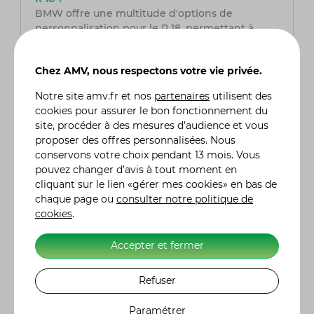
BMW offre une multitude d'options de
personnalisation pour le R 18, permettant à
chaque propriétaire de créer une moto à son
image. Parmi ces options, on trouve un kit
Chez AMV, nous respectons votre vie privée.
bobber pour un look plus rebelle, des poignées
chauffantes, une assistance de marche arrière
Notre site
amv.fr
et nos
partenaires
utilisent des
électrique, un système d'éclairage adaptatif en
cookies pour assurer le bon fonctionnement du
courbe, et bien d'autres accessoires disponibles
site, procéder à des mesures d’audience et vous
dans le catalogue BMW Motorrad.
proposer des offres personnalisées. Nous
conservons votre choix pendant 13 mois. Vous
pouvez changer d’avis à tout moment en
Quelle assurance moto choisir ?
cliquant sur le lien «gérer mes cookies» en bas de
Pour choisir avec soin votre assurance moto, il
chaque page ou
consulter notre politique de
est primordial de comparer les tarifs, les
cookies
.
garanties et les franchises proposées. AMV,
assureur spécialisé dans le domaine de la moto,
Accepter et fermer
est une option à prendre en sérieuse
considération. Fort de son expertise, AMV offre
Refuser
des solutions adaptées aux besoins spécifiques
des motards, assurant ainsi une couverture
Paramétrer
complète et fiable pour leurs deux-roues. Grâce