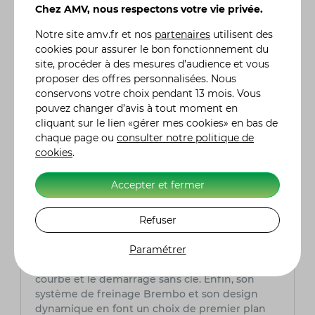
Chez AMV, nous respectons votre vie privée.
certaines de ses concurrentes, elle compense
par d'autres atouts tels qu'un châssis revisité,
Notre site
amv.fr
et nos
partenaires
utilisent des
une électronique de pointe et un design
cookies pour assurer le bon fonctionnement du
agressif.
site, procéder à des mesures d’audience et vous
proposer des offres personnalisées. Nous
Quelles sont les principales caractéristiques
conservons votre choix pendant 13 mois. Vous
techniques de la BMW F 900 R qui la
pouvez changer d’avis à tout moment en
rendent unique dans sa catégorie ?
cliquant sur le lien «gérer mes cookies» en bas de
La BMW F 900 R se distingue par plusieurs
chaque page ou
consulter notre politique de
caractéristiques techniques remarquables. Tout
cookies
.
d'abord, son moteur bicylindre en ligne de 895
cm3 délivre une puissance de 105 chevaux,
Accepter et fermer
tandis que son châssis en acier lui confère une
agilité et une précision de conduite
Refuser
exceptionnelles. De plus, elle est dotée d'une
technologie avancée avec un écran TFT couleur
Paramétrer
de 6,5 pouces, jusqu'à 4 modes de conduite et
une gamme d'options telles que l'éclairage en
courbe et le démarrage sans clé. Enfin, son
système de freinage Brembo et son design
dynamique en font un choix de premier plan