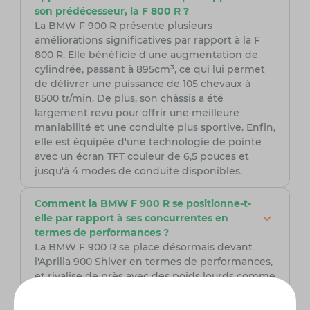
son prédécesseur, la F 800 R ?
La BMW F 900 R présente plusieurs
améliorations significatives par rapport à la F
800 R. Elle bénéficie d'une augmentation de
cylindrée, passant à 895cm³, ce qui lui permet
de délivrer une puissance de 105 chevaux à
8500 tr/min. De plus, son châssis a été
largement revu pour offrir une meilleure
maniabilité et une conduite plus sportive. Enfin,
elle est équipée d'une technologie de pointe
avec un écran TFT couleur de 6,5 pouces et
jusqu'à 4 modes de conduite disponibles.
Comment la BMW F 900 R se positionne-t-
elle par rapport à ses concurrentes en
termes de performances ?
La BMW F 900 R se place désormais devant
l'Aprilia 900 Shiver en termes de performances,
et rivalise de près avec des poids lourds comme
les MT-09, Street Triple, Z 900 et GSX-S 750. Bien
qu'elle puisse être moins puissante que