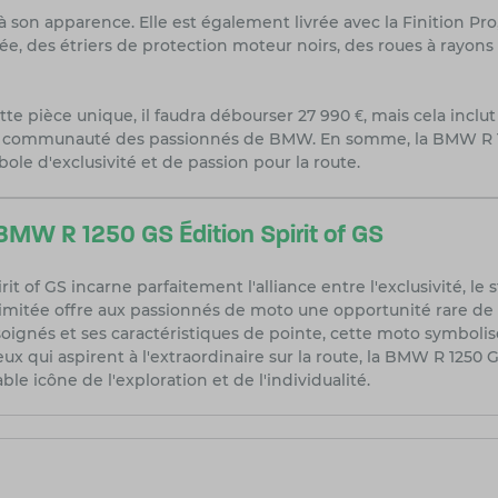
s à son apparence. Elle est également livrée avec la Finition P
tée, des étriers de protection moteur noirs, des roues à rayon
tte pièce unique, il faudra débourser 27 990 €, mais cela inc
 la communauté des passionnés de BMW. En somme, la BMW R 125
ole d'exclusivité et de passion pour la route.
BMW R 1250 GS Édition Spirit of GS
it of GS incarne parfaitement l'alliance entre l'exclusivité, l
 limitée offre aux passionnés de moto une opportunité rare de
 soignés et ses caractéristiques de pointe, cette moto symbolis
qui aspirent à l'extraordinaire sur la route, la BMW R 1250 GS
le icône de l'exploration et de l'individualité.