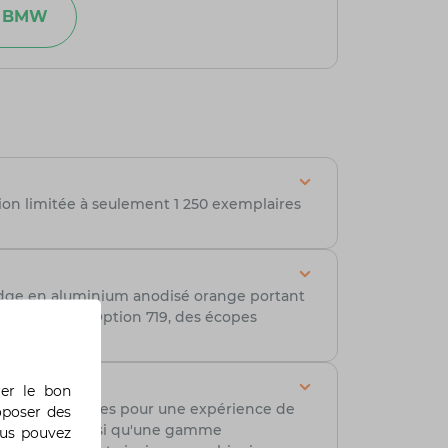
ce BMW
tion limitée à seulement 1 250 exemplaires
badge en aluminium anodisé orange portant
ièces fraisées Option 719, des écopes
rer le bon
nnalités avancées pour une expérience de
oposer des
 et Touring, ainsi qu'une gamme
ous pouvez