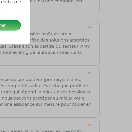
 GS noir, offrant ainsi une combinaison
 en bas de
mer
franchises proposées. AMV, assureur
xpertise, AMV offre des solutions adaptées
ues. Grâce à son expertise du secteur, AMV
s tout au long de leurs aventures sur la
ence du conducteur (permis, sinistres,
ifs compétitifs adaptés à chaque profil de
erture qui répond le mieux à vos besoins et
t nous pouvons protéger au mieux votre
r une assurance sur mesure pour rouler en
tre budget. Si vous possédez une moto