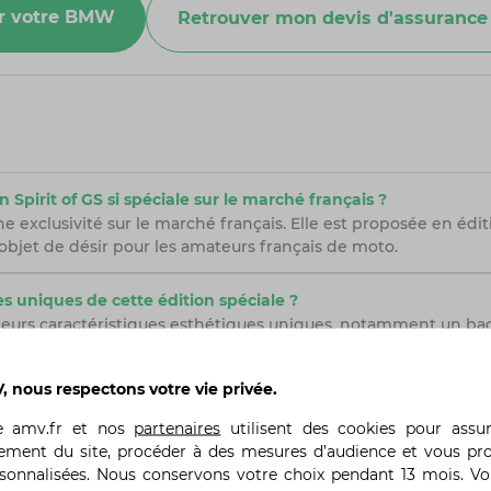
ur votre BMW
Retrouver mon devis d'assuran
Spirit of GS si spéciale sur le marché français ?
e exclusivité sur le marché français. Elle est proposée en édi
 objet de désir pour les amateurs français de moto.
es uniques de cette édition spéciale ?
usieurs caractéristiques esthétiques uniques, notamment un 
ations grises et orange inspirées par la texture en relief des p
 des stickers de jantes orange, entre autres.
 nous respectons votre vie privée.
delà de l'aspect esthétique ?
te
amv.fr
et nos
partenaires
utilisent des cookies pour assu
MW R 1250 GS Édition Spirit of GS offre également des fonctio
ement du site, procéder à des mesures d’audience et vous pr
nition Pro, comprenant des packs Confort, Connected, Dynamic
rsonnalisées. Nous conservons votre choix pendant 13 mois. V