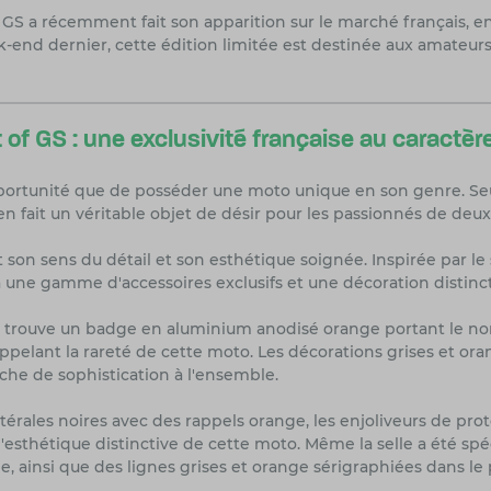
 GS a récemment fait son apparition sur le marché français, en
eek-end dernier, cette édition limitée est destinée aux amate
 of GS : une exclusivité française au caractèr
opportunité que de posséder une moto unique en son genre. Seu
n fait un véritable objet de désir pour les passionnés de deux
st son sens du détail et son esthétique soignée. Inspirée par l
 à une gamme d'accessoires exclusifs et une décoration distinct
 trouve un badge en aluminium anodisé orange portant le nom d
rappelant la rareté de cette moto. Les décorations grises et oran
uche de sophistication à l'ensemble.
érales noires avec des rappels orange, les enjoliveurs de p
 l'esthétique distinctive de cette moto. Même la selle a été s
 ainsi que des lignes grises et orange sérigraphiées dans l