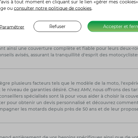
s étriers de protection moteur noirs et un sabot moteur enduro
’avis à tout moment en cliquant sur le lien «gérer mes cookies»
age ou
consulter notre politique de cookies
.
Refuser
Accepter et fer
Paramétrer
 il est primordial de comparer les tarifs, les garanties et les 
une option à prendre en sérieuse considération. Fort de son e
nt ainsi une couverture complète et fiable pour leurs deux-ro
nseils avisés, assurant la tranquillité d'esprit des motocycliste
re plusieurs facteurs tels que le modèle de la moto, l'expéri
 le niveau de garanties désiré. Chez AMV, nous offrons des tar
seillers spécialisés sont là pour vous aider à choisir la couv
acter pour obtenir un devis personnalisé et découvrez commen
pagner les motards depuis près de 50 ans et de leur propose
épend entièrement de vos besoins spécifiques ainsi que de vo