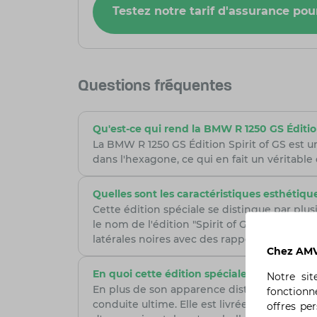
Testez notre tarif d'assurance po
Questions fréquentes
Qu'est-ce qui rend la BMW R 1250 GS Édition 
La BMW R 1250 GS Édition Spirit of GS est un
dans l'hexagone, ce qui en fait un véritable
Quelles sont les caractéristiques esthétiqu
Cette édition spéciale se distingue par pl
le nom de l'édition "Spirit of GS", des décor
latérales noires avec des rappels orange, et
Chez AMV,
En quoi cette édition spéciale va-t-elle au-
Notre si
En plus de son apparence distinctive, la B
fonctionn
conduite ultime. Elle est livrée avec la Fi
offres pe