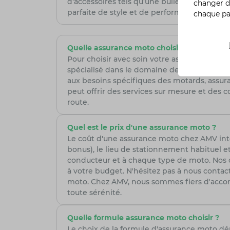
d'accessoires tels qu'une bulle teintée, de
changer d
parfaite de style et de performance.
chaque p
Quelle assurance moto choisir ?
Pour choisir avec soin votre assurance moto,
spécialisé dans le domaine de la moto, est 
aux besoins spécifiques des motards, assura
peut offrir des services sur mesure et des co
route.
Quel est le prix d'une assurance moto ?
Le coût d'une assurance moto chez AMV intèg
bonus), le lieu de stationnement habituel et
conducteur et à chaque type de moto. Nos con
à votre budget. N'hésitez pas à nous cont
moto. Chez AMV, nous sommes fiers d'accom
toute sérénité.
Quelle formule assurance moto choisir ?
Le choix de la formule d'assurance moto d