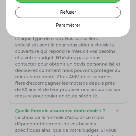
intègre plusieurs facteurs tels que le modèle de
la moto, l'expérience du conducteur (permis,
Refuser
sinistres, bonus), le lieu de stationnement
habituel et le niveau de garanties désiré. Chez
Paramétrer
AMV, nous offrons des tarifs compétitifs
adaptés à chaque profil de conducteur et à
chaque type de moto. Nos conseillers
spécialisés sont là pour vous aider à choisir la
couverture qui répond le mieux à vos besoins
et à votre budget. N'hésitez pas à nous
contacter pour obtenir un devis personnalisé et
découvrez comment nous pouvons protéger au
mieux votre moto. Chez AMV, nous sommes
fiers d'accompagner les motards depuis près
de 50 ans et de leur proposer une assurance sur
mesure pour rouler en toute sérénité.
Quelle formule assurance moto choisir ?
Le choix de la formule d'assurance moto
dépend entièrement de vos besoins
spécifiques ainsi que de votre budget. Si vous