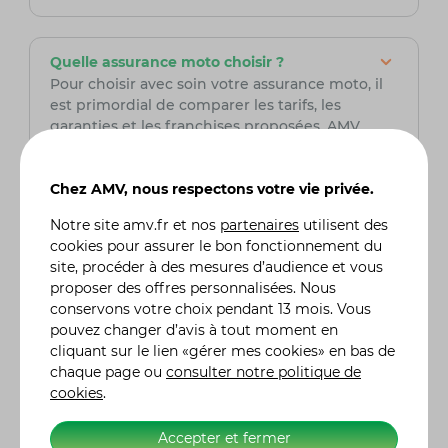
Quelle assurance moto choisir ?
Pour choisir avec soin votre assurance moto, il
est primordial de comparer les tarifs, les
garanties et les franchises proposées. AMV,
assureur spécialisé dans le domaine de la moto,
est une option à prendre en sérieuse
Chez AMV, nous respectons votre vie privée.
considération. Fort de son expertise, AMV offre
des solutions adaptées aux besoins spécifiques
Notre site
amv.fr
et nos
partenaires
utilisent des
des motards, assurant ainsi une couverture
cookies pour assurer le bon fonctionnement du
complète et fiable pour leurs deux-roues. Grâce
site, procéder à des mesures d’audience et vous
à son expertise du secteur, AMV peut offrir des
proposer des offres personnalisées. Nous
services sur mesure et des conseils avisés,
conservons votre choix pendant 13 mois. Vous
assurant la tranquillité d'esprit des
pouvez changer d’avis à tout moment en
motocyclistes tout au long de leurs aventures
cliquant sur le lien «gérer mes cookies» en bas de
sur la route.
chaque page ou
consulter notre politique de
cookies
.
Quel est le prix d'une assurance moto ?
Le coût d'une assurance moto chez AMV
Accepter et fermer