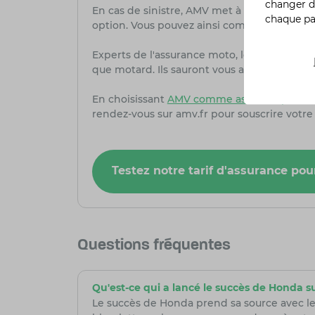
changer d
En cas de sinistre, AMV met à votre dispositi
chaque p
option. Vous pouvez ainsi compter sur une as
Experts de l'assurance moto, les conseille
que motard. Ils sauront vous accompagner et
En choisissant
AMV comme assureur pour v
rendez-vous sur amv.fr pour souscrire votre
Testez notre tarif d'assurance p
Questions fréquentes
Qu'est-ce qui a lancé le succès de Honda s
Le succès de Honda prend sa source avec l