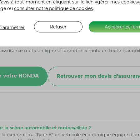
’avis à tout moment en cliquant sur le lien «gérer mes cookies»
on un service d'assistance réactif, disponible 24 heures sur 24 
age ou
consulter notre politique de cookies
.
sistance en toutes circonstances, qu'il s'agisse d'un accident
rs AMV sont des passionnés de deux-roues, appréhendant ainsi 
Refuser
Accepter et fer
Paramétrer
 vous conseiller au mieux tout au long de votre contrat.
otre moto
, vous bénéficiez d'une assurance fiable et de quali
 assurance moto en ligne et prendre la route en toute tranquil
our votre HONDA
Retrouver mon devis d'assura
ur la scène automobile et motocycliste ?
e lancement du "Type A", un véhicule économique équipé d'u