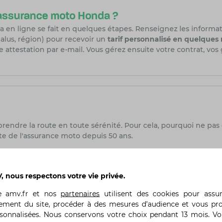
’assurance moto Honda ?
 en ligne se fait en quelques étapes. Renseignez les informa
alus, région) pour recevoir un
tarif personnalisé en quelques
e attestation par e-mail. Vous gérez ensuite votre contrat, vos
prendre la route en toute sérénité. Pour cela, pourquoi ne pas
te de l'assurance moto depuis 50 ans.
de en ligne vous permettant de bénéficier d'une couverture i
agence, quelques clics suffisent pour être assuré.
 nous respectons votre vie privée.
ules d'assurance moto
, adaptées à vos besoins et à votre bu
te
amv.fr
et nos
partenaires
utilisent des cookies pour assu
ne routière, ou encore un scooter, AMV vous propose des solut
ement du site, procéder à des mesures d’audience et vous pr
rsonnalisées. Nous conservons votre choix pendant 13 mois. V