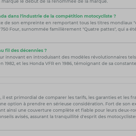
 a marqué le début de la renommée de la marque.
a dans l'industrie de la compétition motocycliste ?
 de son empreinte en remportant tous les titres mondiaux "c
750 Four, surnommée familièrement "Quatre pattes", qui a é
u fil des décennies ?
r innovant en introduisant des modèles révolutionnaires tels 
1982, et les Honda VFR en 1986, témoignant de sa constante 
 il est primordial de comparer les tarifs, les garanties et les 
une option à prendre en sérieuse considération. Fort de son e
nt ainsi une couverture complète et fiable pour leurs deux-ro
nseils avisés, assurant la tranquillité d'esprit des motocycliste