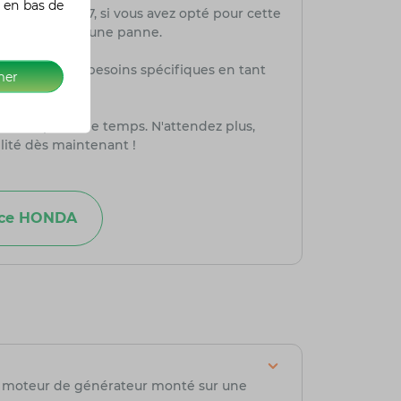
 en bas de
et 7 jours sur 7, si vous avez opté pour cette
, d'un vol ou d'une panne.
aisément vos besoins spécifiques en tant
mer
té, sans perte de temps. N'attendez plus,
lité dès maintenant !
nce HONDA
n moteur de générateur monté sur une