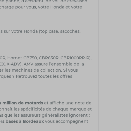
e panne, d’accident, de vol, de crevaison,
charge pour vous, votre Honda et votre
s sur votre Honda (top case, sacoches,
650R, Hornet CB750, CBR650R, CBR1000RR-R),
PCX,
X-ADV
). AMV assure l’ensemble de la
r les machines de collection. Si vous
ques ? Retrouvez toutes les offres
n million de motards
et affiche une note de
connaît les spécificités de chaque marque et
s que les assureurs généralistes ignorent :
ers basés à Bordeaux
vous accompagnent