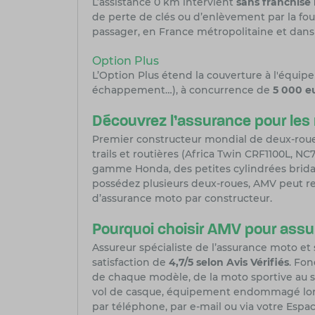
L’assistance 0 km intervient
sans franchise 
de perte de clés ou d’enlèvement par la fo
passager, en France métropolitaine et dans 
Option Plus
L’Option Plus étend la couverture à l'équip
échappement…), à concurrence de
5 000 e
Découvrez l’assurance pour le
Premier constructeur mondial de deux-roues
trails et routières (
Africa Twin CRF1100L
,
NC7
gamme Honda, des petites cylindrées brid
possédez plusieurs deux-roues, AMV peut re
d’
assurance moto par constructeur
.
Pourquoi choisir AMV pour assu
Assureur spécialiste de l’assurance moto et
satisfaction de
4,7/5 selon Avis Vérifiés
. Fon
de chaque modèle, de la moto sportive au sc
vol de casque, équipement endommagé lors 
par téléphone, par e-mail ou via votre Espac