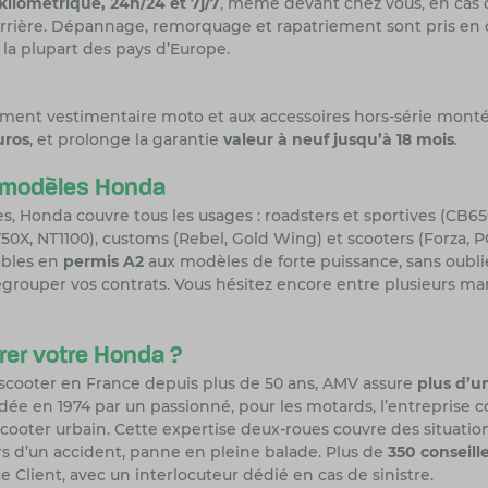
kilométrique, 24h/24 et 7j/7
, même devant chez vous, en cas d
urrière. Dépannage, remorquage et rapatriement sont pris en 
la plupart des pays d’Europe.
ement vestimentaire moto et aux accessoires hors-série monté
uros
, et prolonge la garantie
valeur à neuf jusqu’à 18 mois
.
s modèles Honda
, Honda couvre tous les usages : roadsters et sportives (CB
50X
, NT1100), customs (Rebel, Gold Wing) et scooters (Forza, 
ables en
permis A2
aux modèles de forte puissance, sans oublie
grouper vos contrats. Vous hésitez encore entre plusieurs mar
rer votre Honda ?
 scooter en France depuis plus de 50 ans, AMV assure
plus d’u
dée en 1974 par un passionné, pour les motards, l’entreprise 
ooter urbain. Cette expertise deux-roues couvre des situation
d’un accident, panne en pleine balade. Plus de
350 conseill
e Client, avec un interlocuteur dédié en cas de sinistre.