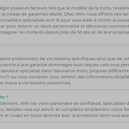
re plusieurs facteurs tels que le modèle de la moto, l'expéri
 le niveau de garanties désiré. Chez AMV, nous offrons des tar
seillers spécialisés sont là pour vous aider à choisir la couv
acter pour obtenir un devis personnalisé et découvrez commen
pagner les motards depuis près de 50 ans et de leur propose
épend entièrement de vos besoins spécifiques ainsi que de vo
uscrire à une garantie dommages tous risques, cela vous perme
'assureur spécialisé dans l'assurance moto, propose différent
r amv.fr ou nous contacter pour obtenir des informations détail
 le mieux à vos besoins personnels
to ?
idement, AMV est votre partenaire de confiance. Spécialiste 
ns. Rendez-vous sur amv.fr et complétez simplement notre form
 et roulez en toute sérénité avec la protection dont vous ave