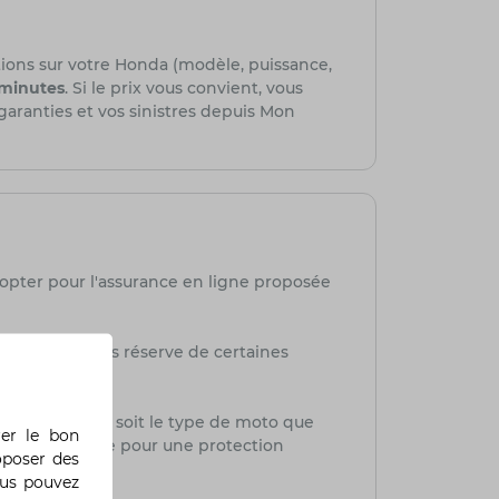
tions sur votre Honda (modèle, puissance,
 minutes
. Si le prix vous convient, vous
 garanties et vos sinistres depuis Mon
 opter pour l'assurance en ligne proposée
mmédiate, sous réserve de certaines
dget. Quel que soit le type de moto que
rer le bon
ions sur mesure pour une protection
oposer des
ous pouvez