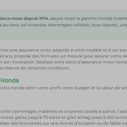
 deux-roues depuis 1974
, assure toute la gamme Honda (roadster
s
(au tiers, vol-incendie, dommages collision, tous risques), u
rchez une
assurance moto
adaptée à votre modèle et à vos beso
 50 ans, propose des formules sur mesure pour assurer votre
et son innovation. Réalisez votre devis d’assurance moto Hond
s réserve de certaines conditions.
o Honda
otre Honda selon votre profil, votre budget et la valeur de v
civile (dommages matériels et corporels causés à autrui), l’ass
euros, gants jusqu’à 70 euros et gilet airbag jusqu’à 500 euros
réaliser des économies sur une Honda d’occasion ou de faible 