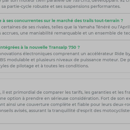
 par son moteur twin parallèle de 755 cm3, développant 92 che
 à sa partie-cycle robuste et ses suspensions performantes.
à ses concurrentes sur le marché des trails tout-terrain ?
rtaines de ses rivales, telles que la Yamaha Ténéré ou l’April
 accrues, une maniabilité remarquable et un ensemble de te
intégrées à la nouvelle Transalp 750 ?
novations électroniques comprenant un accélérateur Ride by 
ABS modulable et plusieurs niveaux de puissance moteur. De p
yles de pilotage et à toutes les conditions.
 il est primordial de comparer les tarifs, les garanties et les 
une option à prendre en sérieuse considération. Fort de son e
nt ainsi une couverture complète et fiable pour leurs deux-ro
nseils avisés, assurant la tranquillité d'esprit des motocycliste