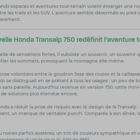
nds espaces et aventures tout-terrain voient émerger une nouv
re les trails et les SUV. L'aventure semble désormais au pied 
 rarement.
velle Honda Transalp 750 redéfinit l'aventure t
le de sensations fortes, il subsiste un souvenir, un souvenir q
 défier les sommets, provoquant la montagne elle-même.
e pose volontiers entre le goudron lisse des routes et la caill
lp se distinguait en se prêtant à tous les usages : un peu de 
 sans pareille. Aujourd'hui revenue en version 750, cette min
de solutions plus étendue encore.
onda a réduit la prise de risques avec le design de la Transa
ement, un manque de véritable punch. Comparée à son aînée, la
 noires parfois austères, un trio de couleurs sympathique et 
directement du style de la XL 600 de 1987.