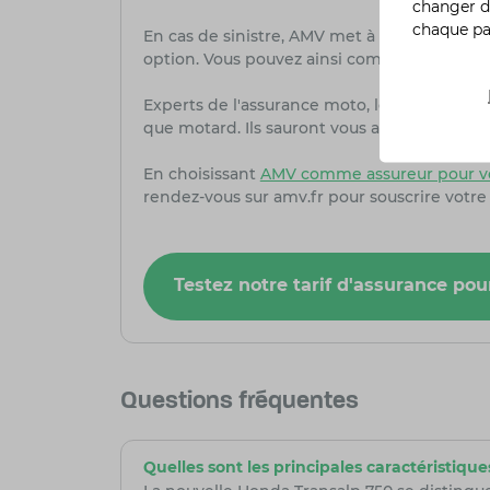
changer d
chaque p
En cas de sinistre, AMV met à votre dispositi
option. Vous pouvez ainsi compter sur une as
Experts de l'assurance moto, les conseille
que motard. Ils sauront vous accompagner et
En choisissant
AMV comme assureur pour v
rendez-vous sur amv.fr pour souscrire votre
Testez notre tarif d'assurance p
Questions fréquentes
Quelles sont les principales caractéristiqu