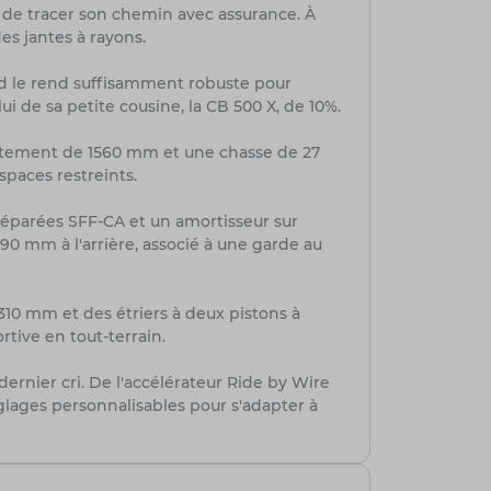
t de tracer son chemin avec assurance. À
es jantes à rayons.
end le rend suffisamment robuste pour
lui de sa petite cousine, la CB 500 X, de 10%.
attement de 1560 mm et une chasse de 27
paces restreints.
séparées SFF-CA et un amortisseur sur
0 mm à l'arrière, associé à une garde au
310 mm et des étriers à deux pistons à
ortive en tout-terrain.
ernier cri. De l'accélérateur Ride by Wire
glages personnalisables pour s'adapter à