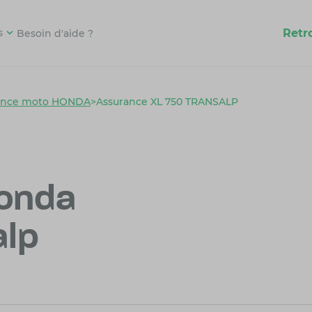
Retr
s
Besoin d'aide ?
ance moto HONDA
>
Assurance XL 750 TRANSALP
onda
alp