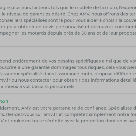
re plusieurs facteurs tels que le modèle de la moto, l'expéri
 le niveau de garanties désiré. Chez AMV, nous offrons des tar
seillers spécialisés sont là pour vous aider à choisir la couv
acter pour obtenir un devis personnalisé et découvrez commen
pagner les motards depuis près de 50 ans et de leur propose
épend entièrement de vos besoins spécifiques ainsi que de vo
uscrire à une garantie dommages tous risques, cela vous perme
'assureur spécialisé dans l'assurance moto, propose différent
r amv.fr ou nous contacter pour obtenir des informations détail
 le mieux à vos besoins personnels
to ?
idement, AMV est votre partenaire de confiance. Spécialiste 
ns. Rendez-vous sur amv.fr et complétez simplement notre form
 et roulez en toute sérénité avec la protection dont vous ave