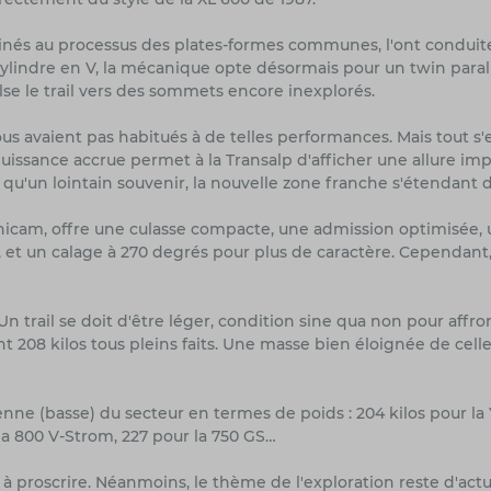
inés au processus des plates-formes communes, l'ont conduit
icylindre en V, la mécanique opte désormais pour un twin paral
se le trail vers des sommets encore inexplorés.
ous avaient pas habitués à de telles performances. Mais tout s
 puissance accrue permet à la Transalp d'afficher une allure 
 qu'un lointain souvenir, la nouvelle zone franche s'étendant 
nicam, offre une culasse compacte, une admission optimisée, 
, et un calage à 270 degrés pour plus de caractère. Cependan
Un trail se doit d'être léger, condition sine qua non pour affr
nt 208 kilos tous pleins faits. Une masse bien éloignée de celle 
nne (basse) du secteur en termes de poids : 204 kilos pour la 
 la 800 V-Strom, 227 pour la 750 GS…
 à proscrire. Néanmoins, le thème de l'exploration reste d'actua