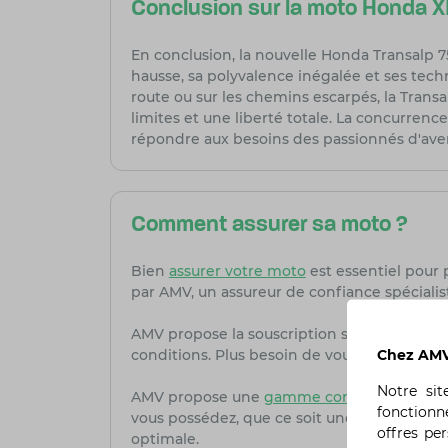
Conclusion sur la moto Honda X
En conclusion, la nouvelle Honda Transalp 7
hausse, sa polyvalence inégalée et ses techn
route ou sur les chemins escarpés, la Tran
limites et une liberté totale. La concurrenc
répondre aux besoins des passionnés d'ave
Comment assurer sa moto ?
Bien
assurer votre moto
est essentiel pour 
par AMV, un assureur de confiance spécialis
AMV propose la souscription simple et rapi
Chez AMV,
conditions. Plus besoin de vous déplacer en 
Notre si
AMV propose une
gamme complète de form
fonctionn
vous possédez, que ce soit une sportive, u
offres pe
optimale.