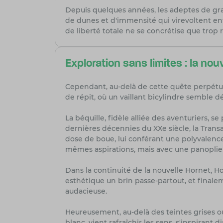
Depuis quelques années, les adeptes de gra
de dunes et d'immensité qui virevoltent ent
de liberté totale ne se concrétise que trop
Exploration sans limites : la nou
Cependant, au-delà de cette quête perpétuel
de répit, où un vaillant bicylindre semble
La béquille, fidèle alliée des aventuriers, s
dernières décennies du XXe siècle, la Transa
dose de boue, lui conférant une polyvalence
mêmes aspirations, mais avec une panoplie 
Dans la continuité de la nouvelle Hornet, H
esthétique un brin passe-partout, et final
audacieuse.
Heureusement, au-delà des teintes grises ou
blanc, vient rafraîchir les sens, s'inspirant 