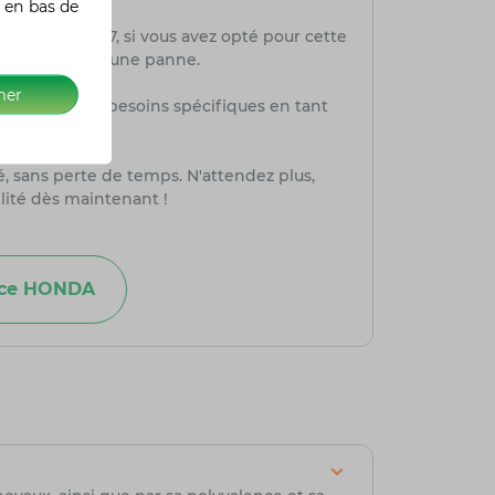
 en bas de
et 7 jours sur 7, si vous avez opté pour cette
, d'un vol ou d'une panne.
mer
aisément vos besoins spécifiques en tant
té, sans perte de temps. N'attendez plus,
lité dès maintenant !
nce HONDA