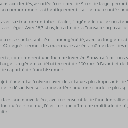
rrains accidentés, associée à un pneu de 9 cm de large, perme
nt un comportement authentiquement trail, le tout monté sur d
avec sa structure en tubes d'acier, l'ingénierie qui le sous-t
estant léger. Avec 18,3 kilos, le cadre de la Transalp surpasse ce
nda mise sur la stabilité et l'homogénéité, avec un long emp
de 42 degrés permet des manœuvres aisées, même dans des es
rrecte, comprennent une fourche inversée Showa à fonctions 
charge. Un généreux débattement de 200 mm à l'avant et de 19
ande capacité de franchissement.
bjet d'une mise à niveau, avec des disques plus imposants de 
té de le désactiver sur la roue arrière pour une conduite plus sp
e dans une nouvelle ère, avec un ensemble de fonctionnalités d
tion du frein moteur, l'électronique offre une multitude de ré
uite.