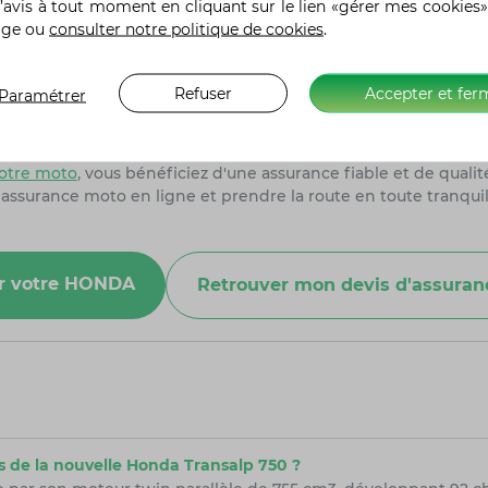
’avis à tout moment en cliquant sur le lien «gérer mes cookies»
age ou
consulter notre politique de cookies
.
on un service d'assistance réactif, disponible 24 heures sur 24 
sistance en toutes circonstances, qu'il s'agisse d'un accident
Refuser
Accepter et fer
Paramétrer
rs AMV sont des passionnés de deux-roues, appréhendant ainsi 
 vous conseiller au mieux tout au long de votre contrat.
otre moto
, vous bénéficiez d'une assurance fiable et de quali
 assurance moto en ligne et prendre la route en toute tranquil
our votre HONDA
Retrouver mon devis d'assura
es de la nouvelle Honda Transalp 750 ?