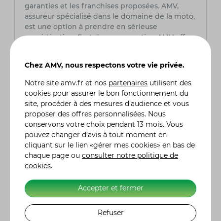
garanties et les franchises proposées. AMV,
assureur spécialisé dans le domaine de la moto,
est une option à prendre en sérieuse
considération. Fort de son expertise, AMV offre
des solutions adaptées aux besoins spécifiques
des motards, assurant ainsi une couverture
Chez AMV, nous respectons votre vie privée.
complète et fiable pour leurs deux-roues. Grâce
à son expertise du secteur, AMV peut offrir des
Notre site
amv.fr
et nos
partenaires
utilisent des
services sur mesure et des conseils avisés,
cookies pour assurer le bon fonctionnement du
assurant la tranquillité d'esprit des
site, procéder à des mesures d’audience et vous
motocyclistes tout au long de leurs aventures
proposer des offres personnalisées. Nous
sur la route.
conservons votre choix pendant 13 mois. Vous
pouvez changer d’avis à tout moment en
Quel est le prix d'une assurance moto ?
cliquant sur le lien «gérer mes cookies» en bas de
Le coût d'une assurance moto chez AMV
chaque page ou
consulter notre politique de
intègre plusieurs facteurs tels que le modèle de
cookies
.
la moto, l'expérience du conducteur (permis,
sinistres, bonus), le lieu de stationnement
Accepter et fermer
habituel et le niveau de garanties désiré. Chez
AMV, nous offrons des tarifs compétitifs
Refuser
adaptés à chaque profil de conducteur et à