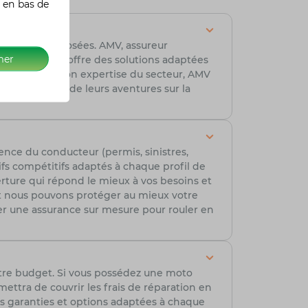
 en bas de
franchises proposées. AMV, assureur
mer
xpertise, AMV offre des solutions adaptées
ues. Grâce à son expertise du secteur, AMV
s tout au long de leurs aventures sur la
ence du conducteur (permis, sinistres,
ifs compétitifs adaptés à chaque profil de
erture qui répond le mieux à vos besoins et
t nous pouvons protéger au mieux votre
r une assurance sur mesure pour rouler en
tre budget. Si vous possédez une moto
ttra de couvrir les frais de réparation en
es garanties et options adaptées à chaque