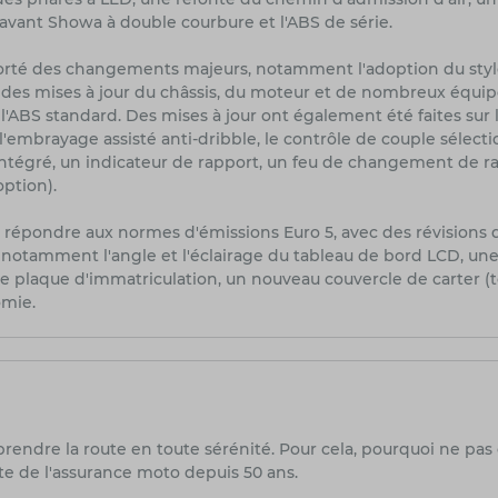
avant Showa à double courbure et l'ABS de série.
porté des changements majeurs, notamment l'adoption du style
c des mises à jour du châssis, du moteur et de nombreux éq
l'ABS standard. Des mises à jour ont également été faites sur l
 l'embrayage assisté anti-dribble, le contrôle de couple sélec
ntégré, un indicateur de rapport, un feu de changement de 
option).
 répondre aux normes d'émissions Euro 5, avec des révisions d
, notamment l'angle et l'éclairage du tableau de bord LCD, u
e plaque d'immatriculation, un nouveau couvercle de carter (t
omie.
prendre la route en toute sérénité. Pour cela, pourquoi ne pas
te de l'assurance moto depuis 50 ans.