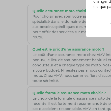
changer d
chaque p
Quelle assurance moto choisir ?
Pour choisir avec soin votre assurance moto,
spécialisé dans le domaine de la moto, est 
aux besoins spécifiques des motards, assura
peut offrir des services sur mesure et des co
route.
Quel est le prix d'une assurance moto ?
Le coût d'une assurance moto chez AMV intèg
bonus), le lieu de stationnement habituel et
conducteur et à chaque type de moto. Nos con
à votre budget. N'hésitez pas à nous cont
moto. Chez AMV, nous sommes fiers d'accom
toute sérénité.
Quelle formule assurance moto choisir ?
Le choix de la formule d'assurance moto d
récente, il est fortement recommandé de so
cas d'accident responsable. AMV, en tant qu