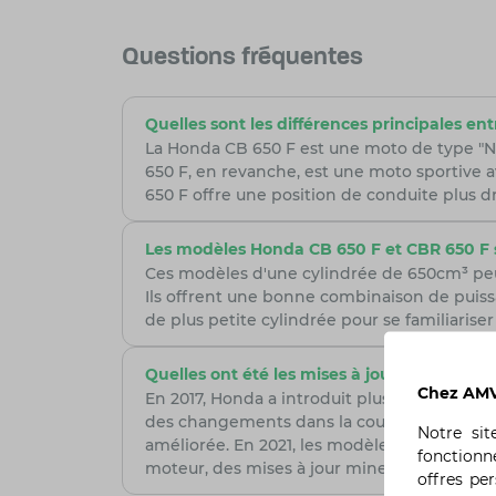
Questions fréquentes
Quelles sont les différences principales en
La Honda CB 650 F est une moto de type "Na
650 F, en revanche, est une moto sportive 
650 F offre une position de conduite plus dr
Les modèles Honda CB 650 F et CBR 650 F s
Ces modèles d'une cylindrée de 650cm³ peu
Ils offrent une bonne combinaison de puis
de plus petite cylindrée pour se familiarise
Quelles ont été les mises à jour clés des m
Chez AMV,
En 2017, Honda a introduit plusieurs mises à
des changements dans la couleur du carter,
Notre si
améliorée. En 2021, les modèles ont été mis
fonctionn
moteur, des mises à jour mineures du desig
offres pe