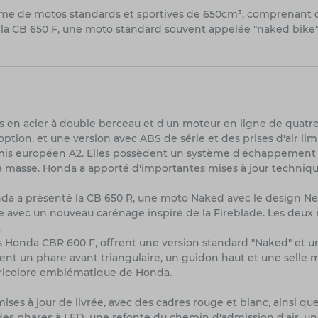
me de motos standards et sportives de 650cm³, comprenant d
la CB 650 F, une moto standard souvent appelée "naked bike",
 en acier à double berceau et d'un moteur en ligne de quatre
option, et une version avec ABS de série et des prises d'air lim
mis européen A2. Elles possèdent un système d'échappement 4-
la masse. Honda a apporté d'importantes mises à jour techniqu
da a présenté la CB 650 R, une moto Naked avec le design Neo 
ve avec un nouveau carénage inspiré de la Fireblade. Les deu
.
es Honda CBR 600 F, offrent une version standard "Naked" et u
rvent un phare avant triangulaire, un guidon haut et une selle
 tricolore emblématique de Honda.
ises à jour de livrée, avec des cadres rouge et blanc, ainsi q
s phares à LED, une refonte du chemin d'admission d'air, un