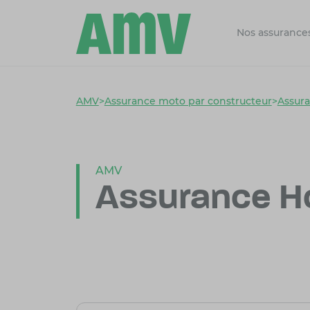
Nos assurance
AMV
>
Assurance moto par constructeur
>
Assur
AMV
Assurance H