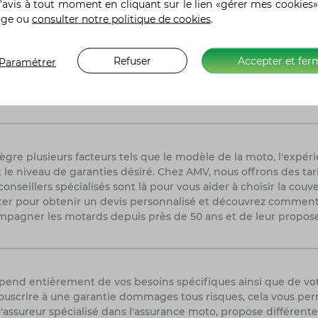
’avis à tout moment en cliquant sur le lien «gérer mes cookies»
age ou
consulter notre politique de cookies
.
 il est primordial de comparer les tarifs, les garanties et les 
Refuser
Accepter et fer
une option à prendre en sérieuse considération. Fort de son e
Paramétrer
nt ainsi une couverture complète et fiable pour leurs deux-ro
nseils avisés, assurant la tranquillité d'esprit des motocycliste
re plusieurs facteurs tels que le modèle de la moto, l'expéri
 le niveau de garanties désiré. Chez AMV, nous offrons des tar
seillers spécialisés sont là pour vous aider à choisir la couv
acter pour obtenir un devis personnalisé et découvrez commen
pagner les motards depuis près de 50 ans et de leur propose
épend entièrement de vos besoins spécifiques ainsi que de vo
uscrire à une garantie dommages tous risques, cela vous perme
'assureur spécialisé dans l'assurance moto, propose différent