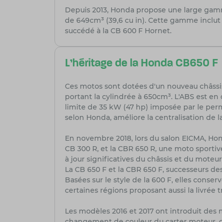
Depuis 2013, Honda propose une large gam
de 649cm³ (39,6 cu in). Cette gamme inclut 
succédé à la CB 600 F Hornet.
L'héritage de la Honda CB650 F
Ces motos sont dotées d'un nouveau châssis
portant la cylindrée à 650cm³. L'ABS est en 
limite de 35 kW (47 hp) imposée par le per
selon Honda, améliore la centralisation de 
En novembre 2018, lors du salon EICMA, Hon
CB 300 R, et la CBR 650 R, une moto sporti
à jour significatives du châssis et du moteur
La CB 650 F et la CBR 650 F, successeurs d
Basées sur le style de la 600 F, elles conse
certaines régions proposant aussi la livrée
Les modèles 2016 et 2017 ont introduit des m
changement de couleur du carter moteur, de