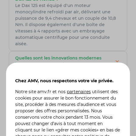
Le Dax 125 est équipé d'un moteur
monocylindre refroidi par air, délivrant une
puissance de 9,4 chevaux et un couple de 10,8
Nm. Il dispose également d'une boîte de
vitesses à 4 rapports avec un embrayage
automatique centrifuge pour une conduite
aisée.
Quelles sont les innovations modernes
intégrées dans le design du Dax 125 ?
Le Dax 125 est doté de nombreux éléments
modernes, notamment des LED intégrées dans
Chez AMV, nous respectons votre vie privée.
tout le véhicule, un phare rond avec une
signature lumineuse diurne, un système de
Notre site
amv.fr
et nos
partenaires
utilisent des
freinage ABS, un tableau de bord entièrement
cookies pour assurer le bon fonctionnement du
numérique offrant diverses informations et une
site, procéder à des mesures d’audience et vous
conception ergonomique pour une conduite
proposer des offres personnalisées. Nous
confortable.
conservons votre choix pendant 13 mois. Vous
pouvez changer d’avis à tout moment en
Pourquoi le Dax de Honda est-il associé à
cliquant sur le lien «gérer mes cookies» en bas de