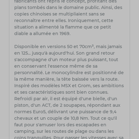
fabricants ont repris le concept, profitant des
plans tombés dans le domaine public. Ainsi, des
copies chinoises se multipliaient sans se
reconnaître entre elles. Ironiquement, cette
situation a alimenté la flamme que ce petit
diable a allumée en 1969.
Disponible en versions 50 et 70cm³, mais jamais
en 125... jusqu'à aujourd'hui. Son grand retour
s'accompagne d'un moteur plus puissant, tout
en conservant l'essence même de sa
personnalité. Le monocylindre est positionné de
la même manière, la tête baissée vers la route.
Inspiré des modèles MSX et Grom, ses ambitions
et ses caractéristiques sont bien connues.
Refroidi par air, il est équipé d'une bielle, d'un
piston, d'un ACT, de 2 soupapes, répondant aux
normes Euro5, délivrant une puissance de 9,4
chevaux et un couple de 10,8 Nm. Tout ce qu'il
faut pour s'amuser lors des escapades en
camping, sur les routes de plage ou dans les
coins tranquilles. Pour passer les vitesses avec sa