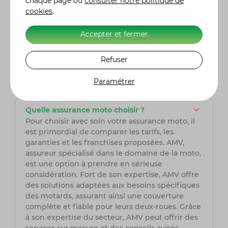
un teckel comme emblème ?
chaque page ou
consulter notre politique de
Le choix du teckel comme emblème du Dax de
cookies
.
Honda remonte à son origine allemande. En
effet, le teckel est appelé "dachshund" en
Accepter et fermer
allemand, d'où le nom "Dax". Cette association
symbolise l'esprit ludique et attachant du
Refuser
véhicule, tout en rendant hommage à son
héritage et à son nom.
Paramétrer
Quelle assurance moto choisir ?
Pour choisir avec soin votre assurance moto, il
est primordial de comparer les tarifs, les
garanties et les franchises proposées. AMV,
assureur spécialisé dans le domaine de la moto,
est une option à prendre en sérieuse
considération. Fort de son expertise, AMV offre
des solutions adaptées aux besoins spécifiques
des motards, assurant ainsi une couverture
complète et fiable pour leurs deux-roues. Grâce
à son expertise du secteur, AMV peut offrir des