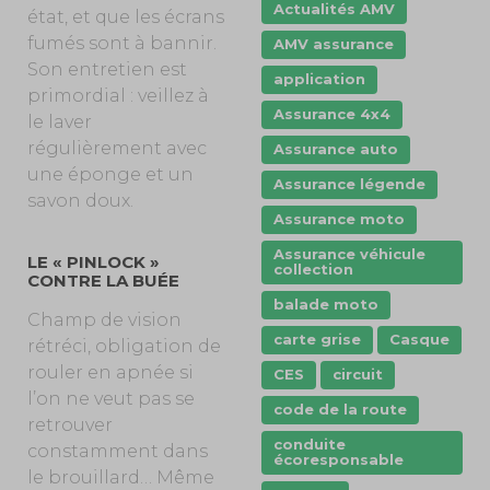
Actualités AMV
état, et que les écrans
fumés sont à bannir.
AMV assurance
Son entretien est
application
primordial : veillez à
Assurance 4x4
le laver
régulièrement avec
Assurance auto
une éponge et un
Assurance légende
savon doux.
Assurance moto
Assurance véhicule
LE « PINLOCK »
collection
CONTRE LA BUÉE
balade moto
Champ de vision
carte grise
Casque
rétréci, obligation de
rouler en apnée si
CES
circuit
l’on ne veut pas se
code de la route
retrouver
conduite
constamment dans
écoresponsable
le brouillard… Même