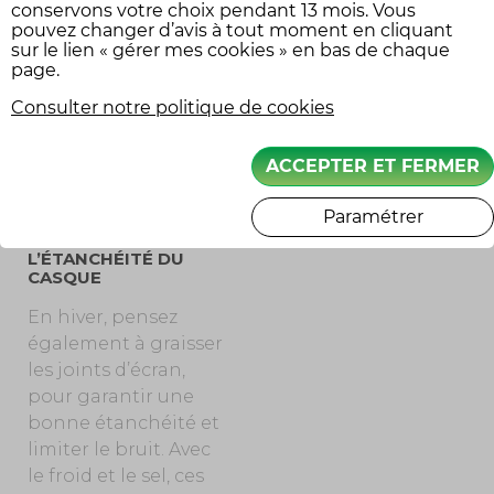
conservons votre choix pendant 13 mois. Vous
Enfin, certains
pouvez changer d’avis à tout moment en cliquant
fabricants de casques
sur le lien « gérer mes cookies » en bas de chaque
page.
vendent des
mentonnières et des
Consulter notre politique de cookies
tours de cou qui se
montent sur le
ACCEPTER ET FERMER
casque.
Paramétrer
VÉRIFIER
L’ÉTANCHÉITÉ DU
CASQUE
En hiver, pensez
également à graisser
les joints d’écran,
pour garantir une
bonne étanchéité et
limiter le bruit. Avec
le froid et le sel, ces