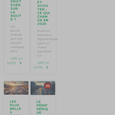
PROT
ET
ÉGER
SCOO
SUR
TER :
LA
CE QUI
ROUT
CHAN
E ?
GE EN
2025
Les
jeunes
Plusieurs
motards
évolutions
sont trop
réglementaires
souvent
ayant un
impliqués
impact
dans
significatif
sur
LIRE LA
LIRE LA
SUITE
SUITE
LES
LE
PLUS
PÉRIP
BELLE
HÉRIQ
S
UE