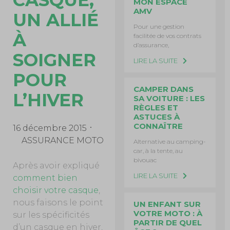
CASQUE,
MON ESPACE
AMV
UN ALLIÉ
Pour une gestion
À
facilitée de vos contrats
d’assurance,
SOIGNER
LIRE LA SUITE
POUR
CAMPER DANS
L’HIVER
SA VOITURE : LES
RÈGLES ET
ASTUCES À
CONNAÎTRE
16 décembre 2015
ASSURANCE MOTO
Alternative au camping-
car, à la tente, au
bivouac
Après avoir expliqué
LIRE LA SUITE
comment bien
choisir votre casque
,
nous faisons le point
UN ENFANT SUR
VOTRE MOTO : À
sur les spécificités
PARTIR DE QUEL
d’un casque en hiver,