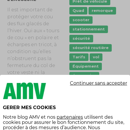
Prêt de véhicule
Il est important de
Quad
remorque
protéger votre cou
scooter
des flux glacés de
stationnement
l’hiver. Oui aux « tours
de cou » en polaire et
sécurité
écharpes en tricot, à
sécurité routière
condition qu’elles
Tarifs
vol
n’obstruent pas la
fermeture du col de
Équipement
votre veste ni la
économies
bonne fermeture de
Continuer sans accepter
équipement voiture
la jugulaire du
casque. Si vous optez
pour une cagoule,
elle ne doit pas
GERER MES COOKIES
SUIVEZ-NOUS
affecter le champ de
Notre
blog AMV
et nos
partenaires
utilisent des
vision, ni gêner la
cookies pour assurer le bon fonctionnement du site,
procéder à des mesures d’audience. Nous
mobilité de la tête.