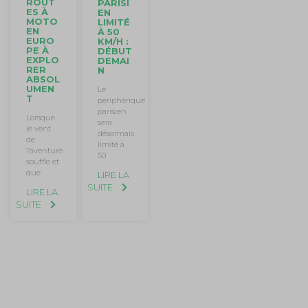
ROUT
PARISI
ES À
EN
MOTO
LIMITÉ
EN
À 50
EURO
KM/H :
PE À
DÉBUT
EXPLO
DEMAI
RER
N
ABSOL
UMEN
Le
T
périphérique
parisien
Lorsque
sera
le vent
désormais
de
limité à
l’aventure
50
souffle et
que
LIRE LA
SUITE
LIRE LA
SUITE