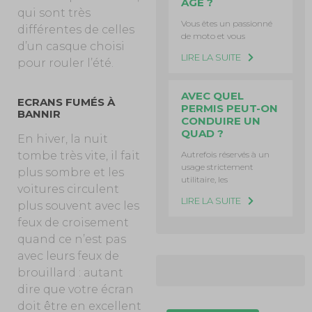
ÂGE ?
qui sont très
Vous êtes un passionné
différentes de celles
de moto et vous
d’un casque choisi
LIRE LA SUITE
pour rouler l’été.
AVEC QUEL
ECRANS FUMÉS À
PERMIS PEUT-ON
BANNIR
CONDUIRE UN
QUAD ?
En hiver, la nuit
Autrefois réservés à un
tombe très vite, il fait
usage strictement
plus sombre et les
utilitaire, les
voitures circulent
LIRE LA SUITE
plus souvent avec les
feux de croisement
quand ce n’est pas
avec leurs feux de
brouillard : autant
dire que votre écran
doit être en excellent