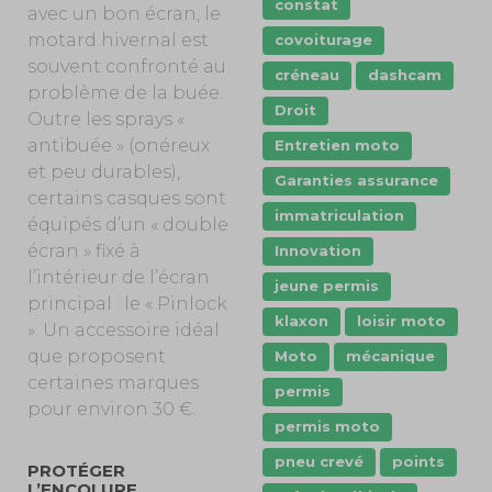
constat
avec un bon écran, le
motard hivernal est
covoiturage
souvent confronté au
créneau
dashcam
problème de la buée.
Droit
Outre les sprays «
antibuée » (onéreux
Entretien moto
et peu durables),
Garanties assurance
certains casques sont
immatriculation
équipés d’un « double
écran » fixé à
Innovation
l’intérieur de l’écran
jeune permis
principal : le « Pinlock
klaxon
loisir moto
». Un accessoire idéal
que proposent
Moto
mécanique
certaines marques
permis
pour environ 30 €.
permis moto
pneu crevé
points
PROTÉGER
L’ENCOLURE