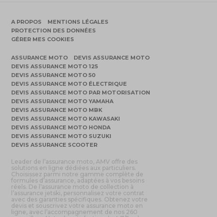
A PROPOS
MENTIONS LÉGALES
PROTECTION DES DONNÉES
GÉRER MES COOKIES
ASSURANCE MOTO
DEVIS ASSURANCE MOTO
DEVIS ASSURANCE MOTO 125
DEVIS ASSURANCE MOTO 50
DEVIS ASSURANCE MOTO ÉLECTRIQUE
DEVIS ASSURANCE MOTO PAR MOTORISATION
DEVIS ASSURANCE MOTO YAMAHA
DEVIS ASSURANCE MOTO MBK
DEVIS ASSURANCE MOTO KAWASAKI
DEVIS ASSURANCE MOTO HONDA
DEVIS ASSURANCE MOTO SUZUKI
DEVIS ASSURANCE SCOOTER
Leader de l’assurance moto, AMV offre des
solutions en ligne dédiées aux particuliers.
Choisissez parmi notre gamme complète de
formules d’assurance, adaptées à vos besoins
réels. De l’assurance moto de collection à
l’assurance jetski, personnalisez votre contrat
avec des garanties spécifiques. Obtenez votre
devis et souscrivez votre assurance moto en
ligne, avec l’accompagnement de nos 260