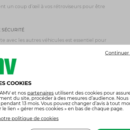
nt un coup d’œil à vos rétroviseurs pour être
E SÉCURITÉ
te avec les autres véhicules est essentiel pour
rte ne laisse pas assez de temps pour réagir en cas
Continuer 
précède. Cette erreur est particulièrement
 est crucial.
ES COOKIES
rquage au sol entre vous et le véhicule qui vous
routes, en l’absence de marquage, appliquez la
 AMV
et nos
partenaires
utilisent des cookies pour assure
ondes ? La réponse est simple : il faut une
ment du site, procéder à des mesures d’audience. Nous
x pendant 13 mois. Vous pouvez changer d’avis à tout m
 sur la manette de frein, la deuxième seconde
r le lien « gérer mes cookies » en bas de chaque page.
maintenant une distance de deux secondes avec
otre politique de cookies
surez une certaine latitude dans votre capacité
s météorologiques, doublez ou triplez cette