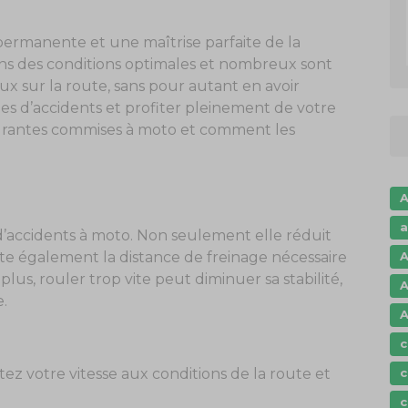
permanente et une maîtrise parfaite de la
ns des conditions optimales et nombreux sont
 sur la route, sans pour autant en avoir
ues d’accidents et profiter pleinement de votre
ourantes commises à moto et comment les
A
a
d’accidents à moto. Non seulement elle réduit
A
te également la distance de freinage nécessaire
lus, rouler trop vite peut diminuer sa stabilité,
A
.
A
c
c
tez votre vitesse aux conditions de la route et
c