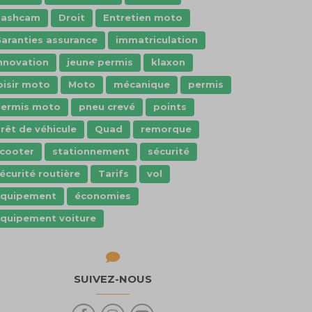
dashcam
Droit
Entretien moto
aranties assurance
immatriculation
nnovation
jeune permis
klaxon
oisir moto
Moto
mécanique
permis
ermis moto
pneu crevé
points
rêt de véhicule
Quad
remorque
cooter
stationnement
sécurité
écurité routière
Tarifs
vol
Équipement
économies
quipement voiture
SUIVEZ-NOUS