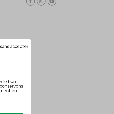
sans accepter
r le bon
 conservons
oment en