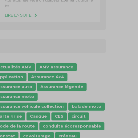
Autrefois réservés à un usage strictement utilitaire,
les
LIRE LA SUITE
ctualités AMV
AMV assurance
pplication
Assurance 4x4
ssurance auto
Assurance légende
ssurance moto
ssurance véhicule collection
balade moto
arte grise
Casque
CES
circuit
ode de la route
conduite écoresponsable
onstat
covoiturage
créneau