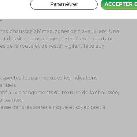
Paramétrer
ACCEPTER 
E
serrés, chaussée abîmée, zones de travaux, etc. Une
er des situations dangereuses. Il est important
s de la route et de rester vigilant face aux
espectez les panneaux et les indications
ntiels.
ntif aux changements de texture de la chaussée,
lissantes.
tesse dans les zones à risque et soyez prêt à