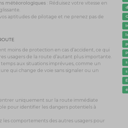
ions météorologiques
: Réduisez votre vitesse en
glissante.
G
vos aptitudes de pilotage et ne prenez pas de
I
l
 ROUTE
p
ent moins de protection en cas d’accident, ce qui
P
es usagers de la route d’autant plus importante.
s
à temps aux situations imprévues, comme un
ture qui change de voie sans signaler ou un
s
é
centrer uniquement sur la route immédiate
le pour identifier les dangers potentiels à
z les comportements des autres usagers pour