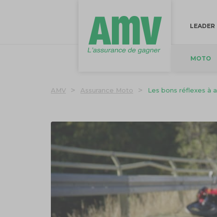
LEADER
MOTO
>
>
AMV
Assurance Moto
Les bons réflexes à 