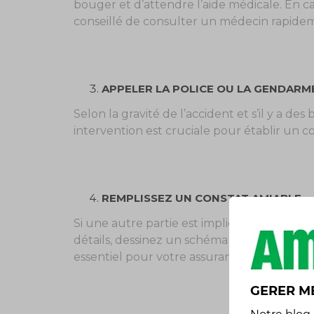
bouger et d’attendre l’aide médicale. En c
conseillé de consulter un médecin rapide
APPELER LA POLICE OU LA GENDARM
Selon la gravité de l’accident et s’il y a de
intervention est cruciale pour établir un cons
REMPLISSEZ UN CONSTAT AMIABLE
Si une autre partie est impliquée, remplis
détails, dessinez un schéma de l’accident, 
essentiel pour votre assurance.
GERER M