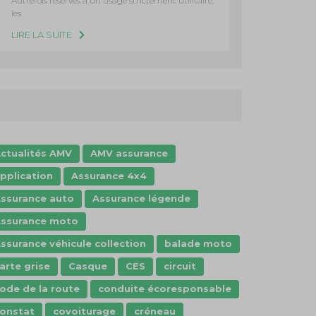
Autrefois réservés à un usage strictement utilitaire,
les
LIRE LA SUITE
ctualités AMV
AMV assurance
pplication
Assurance 4x4
ssurance auto
Assurance légende
ssurance moto
ssurance véhicule collection
balade moto
arte grise
Casque
CES
circuit
ode de la route
conduite écoresponsable
onstat
covoiturage
créneau