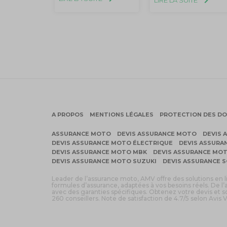
A PROPOS
MENTIONS LÉGALES
PROTECTION DES D
ASSURANCE MOTO
DEVIS ASSURANCE MOTO
DEVIS 
DEVIS ASSURANCE MOTO ÉLECTRIQUE
DEVIS ASSURA
DEVIS ASSURANCE MOTO MBK
DEVIS ASSURANCE MO
DEVIS ASSURANCE MOTO SUZUKI
DEVIS ASSURANCE 
Leader de l’assurance moto, AMV offre des solutions en 
formules d’assurance, adaptées à vos besoins réels. De l’
avec des garanties spécifiques. Obtenez votre devis et
260 conseillers. Note de satisfaction de 4.7/5 selon Avis V