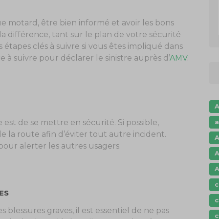
ue motard, être bien informé et avoir les bons
la différence, tant sur le plan de votre sécurité
s étapes clés à suivre si vous êtes impliqué dans
e à suivre pour déclarer le sinistre auprès d’
AMV
.
A
a
 est de se mettre en sécurité. Si possible,
 la route afin d’éviter tout autre incident.
A
our alerter les autres usagers.
A
A
c
ES
c
blessures graves, il est essentiel de ne pas
c