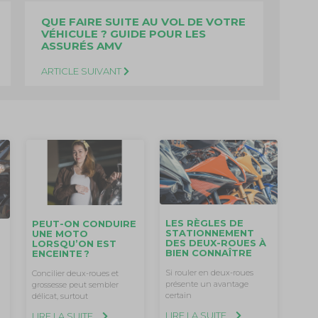
QUE FAIRE SUITE AU VOL DE VOTRE
VÉHICULE ? GUIDE POUR LES
ASSURÉS AMV
ARTICLE SUIVANT
LES RÈGLES DE
PEUT-ON CONDUIRE
STATIONNEMENT
UNE MOTO
DES DEUX-ROUES À
LORSQU’ON EST
BIEN CONNAÎTRE
ENCEINTE ?
Si rouler en deux-roues
Concilier deux-roues et
présente un avantage
grossesse peut sembler
certain
délicat, surtout
LIRE LA SUITE
LIRE LA SUITE