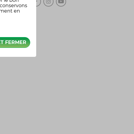
r le bon
 conservons
oment en
ET FERMER