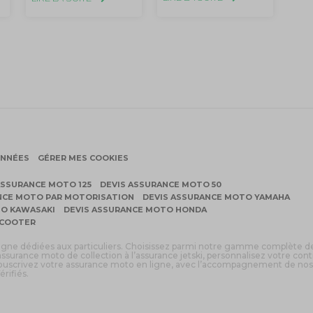
ONNÉES
GÉRER MES COOKIES
ASSURANCE MOTO 125
DEVIS ASSURANCE MOTO 50
NCE MOTO PAR MOTORISATION
DEVIS ASSURANCE MOTO YAMAHA
TO KAWASAKI
DEVIS ASSURANCE MOTO HONDA
SCOOTER
ligne dédiées aux particuliers. Choisissez parmi notre gamme complète d
assurance moto de collection à l’assurance jetski, personnalisez votre cont
 souscrivez votre assurance moto en ligne, avec l’accompagnement de nos
érifiés.