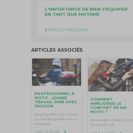
L'IMPORTANCE DE BIEN S'ÉQUIPER
EN TANT QUE MOTARD
ARTICLE PRÉCÉDENT
ARTICLES ASSOCIÉS
PROFESSIONNEL À
MOTO : QUAND
COMMENT
TRAVAIL RIME AVEC
AMÉLIORER LE
PASSION
CONFORT DE MA
MOTO ?
Ils sont guides, instructeurs,
journalistes, gendarmes ou
Les voyages à moto ou tout
messagers
simplement les
LIRE LA SUITE
LIRE LA SUITE