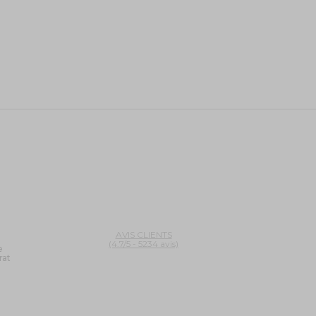
AVIS CLIENTS
(4.7/5 - 5234 avis)
e
rat