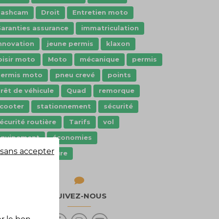
dashcam
Droit
Entretien moto
aranties assurance
immatriculation
nnovation
jeune permis
klaxon
oisir moto
Moto
mécanique
permis
ermis moto
pneu crevé
points
rêt de véhicule
Quad
remorque
cooter
stationnement
sécurité
écurité routière
Tarifs
vol
Équipement
économies
sans accepter
quipement voiture
SUIVEZ-NOUS