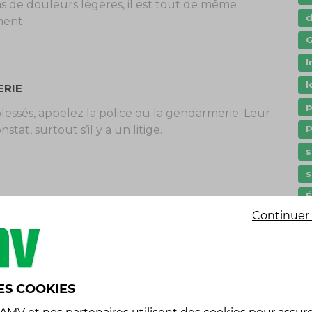
as de douleurs légères, il est tout de même
ment.
G
I
l
ERIE
p
s blessés, appelez la police ou la gendarmerie. Leur
P
tat, surtout s’il y a un litige.
s
s
Continuer 
é
sez ensemble un constat amiable. Notez tous les
et n’oubliez pas de le signer. Ce document sera
ES COOKIES