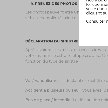
Notre
blog
PRENEZ DES PHOTOS
fonctionne
votre choi
Les photos peuvent être une preuve précie
cliquant su
véhicules impliqués, ainsi que de l’enviro
Consulter n
DÉCLARATION DU SINISTRE AUPRÈS D’AM
Après avoir pris les mesures nécessaires sur 
votre assurance est une étape cruciale. Che
fonction du type de sinistre :
Vol / Vandalisme :
La déclaration doit être
Accident à plusieurs ou seul :
Vous avez jusq
Bris de glace / Incendie :
La déclaration doit