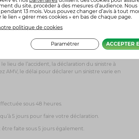
 AMV
et nos
partenaires
utilisent des cookies pour assure
ment du site, procéder à des mesures d’audience. Nous
x pendant 13 mois. Vous pouvez changer d’avis à tout m
use de l’état de votre moto, des autres
r le lien « gérer mes cookies » en bas de chaque page.
nnement immédiat de l’accident.
otre politique de cookies
Paramétrer
ACCEPTER 
V
le lieu de l’accident, la déclaration du sinistre à
z AMV, le délai pour déclarer un sinistre varie en
 effectuée sous 48 heures.
u’à 5 jours pour faire votre déclaration.
 être faite sous 5 jours également.