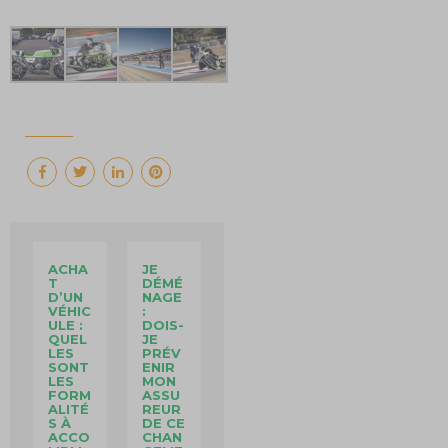
ACHA
JE
T
DÉMÉ
D’UN
NAGE
VÉHIC
:
ULE :
DOIS-
QUEL
JE
LES
PRÉV
SONT
ENIR
LES
MON
FORM
ASSU
ALITÉ
REUR
S À
DE CE
ACCO
CHAN