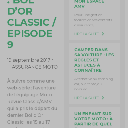
MON ESPACE
AMV
D’OR
Pour une gestion
CLASSIC /
facilitée de vos contrats
d’assurance,
EPISODE
LIRE LA SUITE
9
CAMPER DANS
SA VOITURE : LES
RÈGLES ET
19 septembre 2017
ASTUCES À
ASSURANCE MOTO
CONNAÎTRE
Alternative au camping-
À suivre comme une
car, à la tente, au
web-série : l’aventure
bivouac
de l’équipage Moto
LIRE LA SUITE
Revue Classic/AMV
qui a pris le départ du
UN ENFANT SUR
dernier Bol d’Or
VOTRE MOTO : À
Classic, les 15 au 17
PARTIR DE QUEL