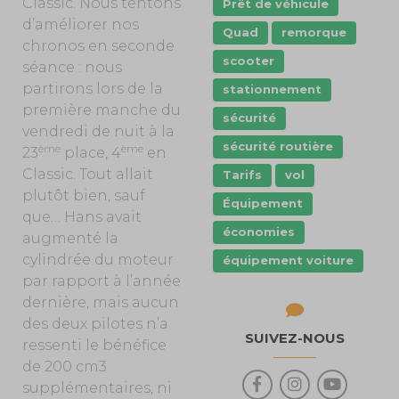
Classic. Nous tentons
Prêt de véhicule
d’améliorer nos
Quad
remorque
chronos en seconde
scooter
séance : nous
partirons lors de la
stationnement
première manche du
sécurité
vendredi de nuit à la
sécurité routière
ème
ème
23
place, 4
en
Classic. Tout allait
Tarifs
vol
plutôt bien, sauf
Équipement
que… Hans avait
économies
augmenté la
cylindrée du moteur
équipement voiture
par rapport à l’année
dernière, mais aucun
des deux pilotes n’a
SUIVEZ-NOUS
ressenti le bénéfice
de 200 cm3
supplémentaires, ni