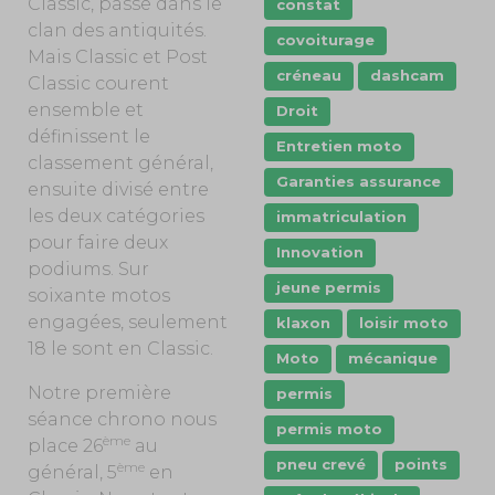
Classic, passe dans le
constat
clan des antiquités.
covoiturage
Mais Classic et Post
créneau
dashcam
Classic courent
ensemble et
Droit
définissent le
Entretien moto
classement général,
Garanties assurance
ensuite divisé entre
les deux catégories
immatriculation
pour faire deux
Innovation
podiums. Sur
jeune permis
soixante motos
engagées, seulement
klaxon
loisir moto
18 le sont en Classic.
Moto
mécanique
Notre première
permis
séance chrono nous
permis moto
ème
place 26
au
pneu crevé
points
ème
général, 5
en