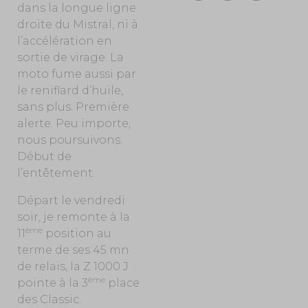
dans la longue ligne
droite du Mistral, ni à
l’accélération en
sortie de virage. La
moto fume aussi par
le reniflard d’huile,
sans plus. Première
alerte. Peu importe,
nous poursuivons.
Début de
l’entêtement.
Départ le vendredi
soir, je remonte à la
ème
11
position au
terme de ses 45 mn
de relais, la Z 1000 J
ème
pointe à la 3
place
des Classic.