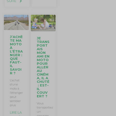
SUITE
J’ACHÈ
JE
TE MA
TRANS
MOTO
PORT
À
AIS
L’ÉTRA
MON
NGER :
AMI EN
QUE
MOTO
FAUT-
POUR
IL
ALLER
SAVOI
AU
R ?
CINÉM
A, IL A
L’achat
CHUTÉ
d’une
: EST-
IL
moto à
COUV
l’étranger
ERT ?
peut
sembler
Vous
plus
transportiez
un
LIRE LA
passager