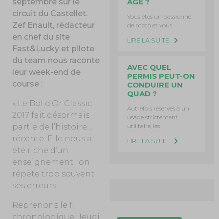
septembre sur le
ÂGE ?
circuit du Castellet.
Vous êtes un passionné
Zef Enault, rédacteur
de moto et vous
en chef du site
LIRE LA SUITE
Fast&Lucky et pilote
du team nous raconte
AVEC QUEL
leur week-end de
PERMIS PEUT-ON
course :
CONDUIRE UN
QUAD ?
« Le Bol d’Or Classic
Autrefois réservés à un
2017 fait désormais
usage strictement
partie de l’histoire…
utilitaire, les
récente. Elle nous a
LIRE LA SUITE
été riche d’un
enseignement : on
répète trop souvent
ses erreurs.
Reprenons le fil
chronologique. Jeudi