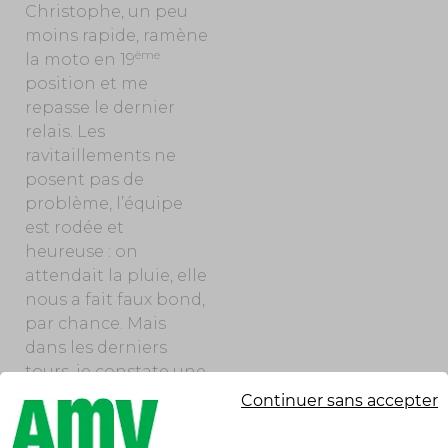
Christophe, un peu
moins rapide, ramène
ème
la moto en 19
position et me
repasse le dernier
relais. Les
ravitaillements ne
posent pas de
problème, l’équipe
est rodée et
heureuse : on
attendait la pluie, elle
nous a fait faux bond,
par chance. Mais
dans les derniers
tours, je constate une
baisse de puissance
Continuer sans accepter
dans la ligne droite
du Mistral. La moto