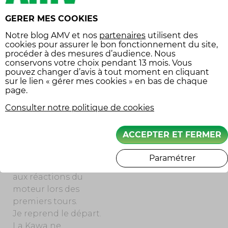
s’étouffe, puis repart,
GERER MES COOKIES
ses montées en
régime sont plus
Notre
blog AMV
et nos
partenaires
utilisent des
cookies pour assurer le bon fonctionnement du site,
lentes. Seconde
procéder à des mesures d’audience. Nous
alerte.
conservons votre choix pendant 13 mois. Vous
pouvez changer d’avis à tout moment en cliquant
Nous décidons le
sur le lien « gérer mes cookies » en bas de chaque
page.
soir-même de nous
aligner malgré tout
Consulter notre politique de cookies
au départ de la
seconde manche, le
ACCEPTER ET FERMER
samedi matin à 10 h,
mais de rester
Paramétrer
prudents et attentifs
aux réactions du
moteur lors des
premiers tours.
Je reprend le départ.
La Kawa ne