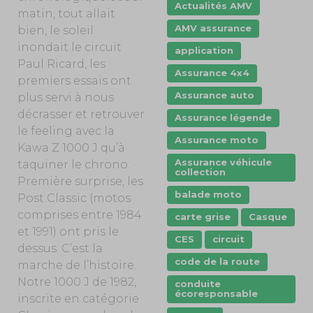
Actualités AMV
matin, tout allait
AMV assurance
bien, le soleil
inondait le circuit
application
Paul Ricard, les
Assurance 4x4
premiers essais ont
Assurance auto
plus servi à nous
décrasser et retrouver
Assurance légende
le feeling avec la
Assurance moto
Kawa Z 1000 J qu’à
Assurance véhicule
taquiner le chrono.
collection
Première surprise, les
balade moto
Post Classic (motos
comprises entre 1984
carte grise
Casque
et 1991) ont pris le
CES
circuit
dessus. C’est la
code de la route
marche de l’histoire.
Notre 1000 J de 1982,
conduite
écoresponsable
inscrite en catégorie