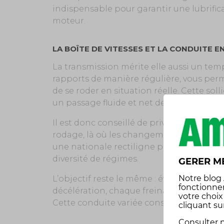
indispensable pour garantir une lubrific
moteur.
LA BOÎTE DE VITESSES ET LA CONDUITE E
La transmission mérite elle aussi un tem
rapports de manière régulière, vous perm
de se roder en situation réelle. Cette sol
un passage fluide et net des vitesses.
Il est donc conseillé de privilégier les t
rodage, là où les changements de rapport
une nationale rectiligne peuvent induire
diversité de régimes.
GERER M
Notre
blog
L’objectif reste le même : éviter la mon
fonctionne
décélération, chaque freinage participe
votre choi
Cette conduite variée constitue le fil rou
cliquant su
Consulter n