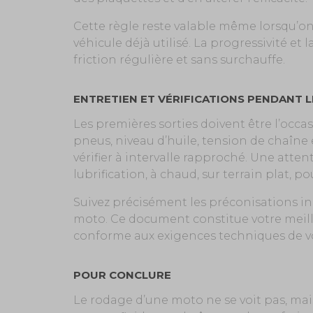
Cette règle reste valable même lorsqu’o
véhicule déjà utilisé. La progressivité e
friction régulière et sans surchauffe.
ENTRETIEN ET VÉRIFICATIONS PENDANT 
Les premières sorties doivent être l’occa
pneus, niveau d’huile, tension de chaîne 
vérifier à intervalle rapproché. Une attent
lubrification, à chaud, sur terrain plat, p
Suivez précisément les préconisations in
moto. Ce document constitue votre meil
conforme aux exigences techniques de v
POUR CONCLURE
Le rodage d’une moto ne se voit pas, mais