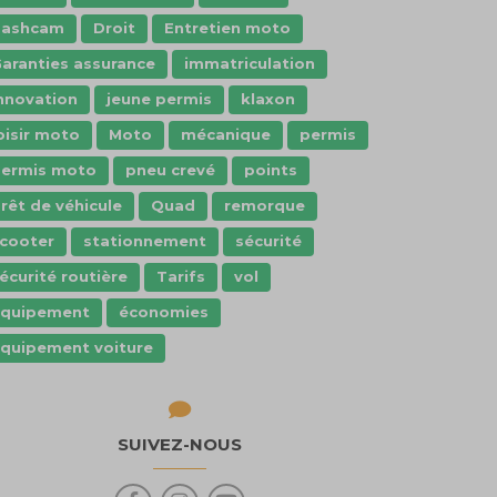
dashcam
Droit
Entretien moto
aranties assurance
immatriculation
nnovation
jeune permis
klaxon
oisir moto
Moto
mécanique
permis
ermis moto
pneu crevé
points
rêt de véhicule
Quad
remorque
cooter
stationnement
sécurité
écurité routière
Tarifs
vol
Équipement
économies
quipement voiture
SUIVEZ-NOUS