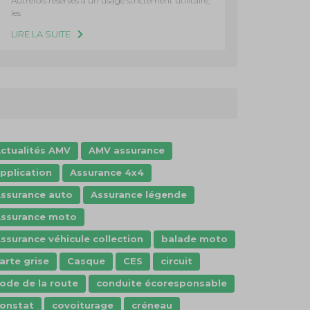
Autrefois réservés à un usage strictement utilitaire,
les
LIRE LA SUITE
ctualités AMV
AMV assurance
pplication
Assurance 4x4
ssurance auto
Assurance légende
ssurance moto
ssurance véhicule collection
balade moto
arte grise
Casque
CES
circuit
ode de la route
conduite écoresponsable
onstat
covoiturage
créneau