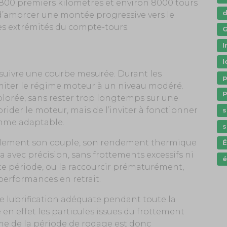
800 premiers kilomètres et environ 8000 tours
 d’amorcer une montée progressive vers le
les extrémités du compte-tours.
G
I
l
suivre une courbe mesurée. Durant les
p
limiter le régime moteur à un niveau modéré.
P
plorée, sans rester trop longtemps sur une
brider le moteur, mais de l’inviter à fonctionner
s
thme adaptable.
s
ilement son couple, son rendement thermique
a avec précision, sans frottements excessifs ni
é
te période, ou la raccourcir prématurément,
 performances en retrait.
 lubrification adéquate pendant toute la
 en effet les particules issues du frottement
me de la période de rodage est donc