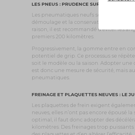
LES PNEUS : PRUDENCE SUR LES PREMIER
Les pneumatiques neufs sont recouverts d’u
démoulage et la conservation. Ce film r
raison, il est recommandé d’éviter les an
premiers 200 kilomètres.
Progressivement, la gomme entre en conta
potentiel de grip. Ce processus se répè
soit le modèle ou la saison. Adopter une
est donc une mesure de sécurité, mais au
pneumatiques.
FREINAGE ET PLAQUETTES NEUVES : LE J
Les plaquettes de frein exigent égaleme
neuves, elles n’ont pas encore épousé la
optimal, il faut donc adopter des décélé
kilomètres. Des freinages trop puissants
des plaquettes et d’en altérer l’efficacité.