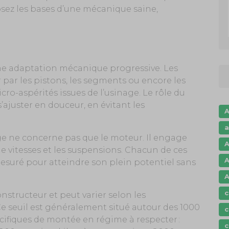
osez les bases d’une mécanique saine,
e adaptation mécanique progressive. Les
par les pistons, les segments ou encore les
cro-aspérités issues de l’usinage. Le rôle du
’ajuster en douceur, en évitant les
A
a
ge ne concerne pas que le moteur. Il engage
A
de vitesses et les suspensions. Chacun de ces
A
suré pour atteindre son plein potentiel sans
A
c
nstructeur et peut varier selon les
Ce seuil est généralement situé autour des 1000
c
écifiques de montée en régime à respecter :
c