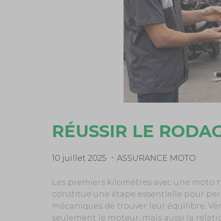
RÉUSSIR LE RODA
10 juillet 2025
ASSURANCE MOTO
Les premiers kilomètres avec une moto n
constitue une étape essentielle pour p
mécaniques de trouver leur équilibre. Vé
seulement le moteur, mais aussi la relati