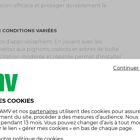
ation efficace et protéger durablement le
N CONDITIONS VARIÉES
ps d’apprivoisement. En jouant avec les
ettez aux pignons, crabots et arbres de boîte
licitation modérée et répétée permet d’installer
Continuer 
rajets urbains ou sur route sinueuse pendant le
s sont fréquents. À l’inverse, une autoroute ou
 une vitesse constante peu propice à la
ES COOKIES
 AMV
et nos
partenaires
utilisent des cookies pour assure
otonie mécanique. Chaque accélération, chaque
ment du site, procéder à des mesures d’audience. Nous
 à la mise en place d’une harmonie mécanique.
x pendant 13 mois. Vous pouvez changer d’avis à tout m
ge de tout rodage efficace.
r le lien « gérer mes cookies » en bas de chaque page.
otre politique de cookies