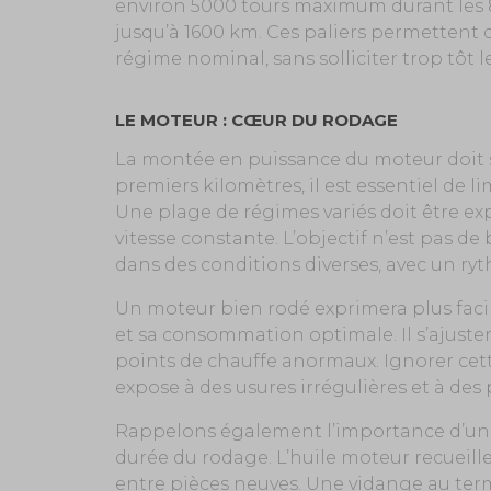
environ 5000 tours maximum durant les 
jusqu’à 1600 km. Ces paliers permettent
régime nominal, sans solliciter trop tôt 
LE MOTEUR : CŒUR DU RODAGE
La montée en puissance du moteur doit 
premiers kilomètres, il est essentiel de 
Une plage de régimes variés doit être ex
vitesse constante. L’objectif n’est pas de 
dans des conditions diverses, avec un ry
Un moteur bien rodé exprimera plus fac
et sa consommation optimale. Il s’ajuster
points de chauffe anormaux. Ignorer cet
expose à des usures irrégulières et à des
Rappelons également l’importance d’une
durée du rodage. L’huile moteur recueille
entre pièces neuves. Une vidange au ter