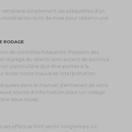
n remplace simplement les plaquettes d’un
t la modération sont de mise pour obtenir une
LE RODAGE
sion de contrôles fréquents. Pression des
et réglage du ralenti sont autant de points à
ion particulière doit être portée à la
our éviter toute mauvaise interprétation.
diquées dans le manuel d’entretien de votre
leure source d’information pour un rodage
otre deux-roues.
 ses effets se font sentir longtemps. Un