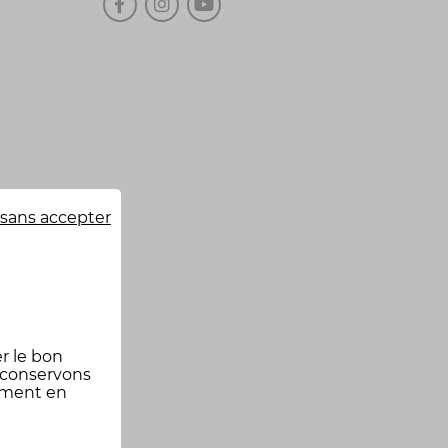
sans accepter
r le bon
 conservons
oment en