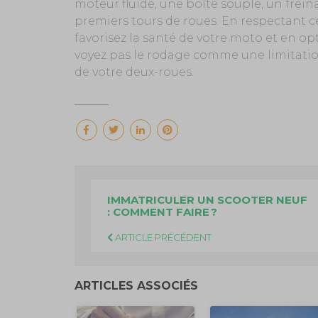
moteur fluide, une boîte souple, un freina
premiers tours de roues. En respectant ce
favorisez la santé de votre moto et en o
voyez pas le rodage comme une limitatio
de votre deux-roues.
IMMATRICULER UN SCOOTER NEUF
: COMMENT FAIRE ?
ARTICLE PRÉCÉDENT
ARTICLES ASSOCIÉS