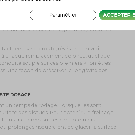
S KILOMÈTRES
Paramétrer
ACCEPTER 
n film de paraffine utilisé pour faciliter le
éduit temporairement l’adhérence. Pour cette
gles marqués et les freinages appuyés sur les
ct réel avec la route, révélant son vrai
te à chaque remplacement de pneu, quel que
 conduite souple sur ces premiers kilomètres
ssi une façon de préserver la longévité des
USTE DOSAGE
nt un temps de rodage. Lorsqu’elles sont
 surface des disques. Pour obtenir un freinage
rations modérées sur les cent premiers
 ou prolongés risqueraient de glacer la surface