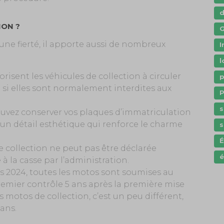
ION ?
G
ne fierté, il apporte aussi de nombreux
I
l
torisent les véhicules de collection à circuler
p
 si elles sont normalement interdites aux
P
s
ouvez conserver vos plaques d’immatriculation
 un détail esthétique qui renforce le charme
s
 collection ne peut pas être déclarée
é
 la casse par l’administration.
is 2024, toutes les motos sont soumises au
remier contrôle 5 ans après la première mise
es motos de collection, c’est un peu différent,
ans.