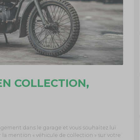
EN COLLECTION,
gement dans le garage et vous souhaitez lui
r la mention « véhicule de collection » sur votre