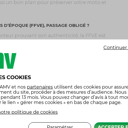
ussi un bon plan pour préserver votre moto et
 D’ÉPOQUE (FFVE), PASSAGE OBLIGÉ ?
ructeur prouvant son authenticité, la FFVE est
 reconnu d’utilité publique, est habilité à
Continuer 
henticité et l’ancienneté de votre moto.
le, copie de la carte grise actuelle (ou preuve
ES COOKIES
n formulaire spécifique à remplir.
 AMV
et nos
partenaires
utilisent des cookies pour assure
ment du site, procéder à des mesures d’audience. Nous
e, vous pouvez entamer la procédure officielle
x pendant 13 mois. Vous pouvez changer d’avis à tout m
r le lien « gérer mes cookies » en bas de chaque page.
otre politique de cookies
E D’EMPLOI
ficialiser la demande auprès de l’ANTS (Agence
Paramétrer
ACCEPTER 