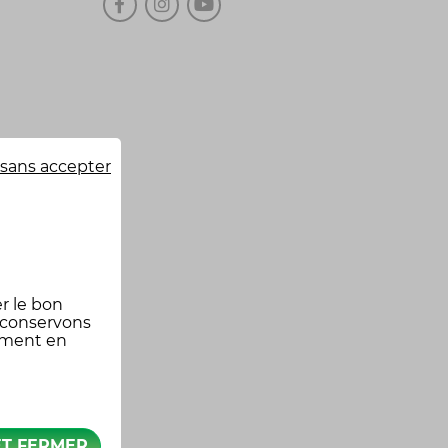
sans accepter
r le bon
 conservons
oment en
ET FERMER