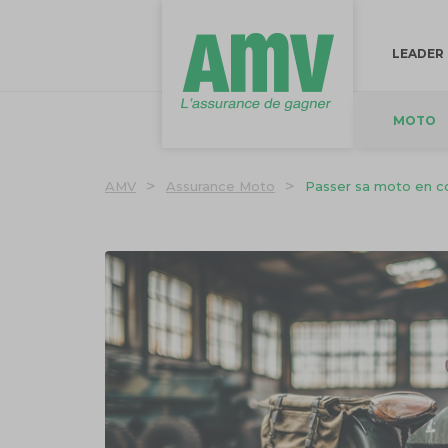
LEADER
MOTO
>
>
AMV
Assurance Moto
Passer sa moto en co