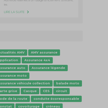
Autrefois réservés à un usage strictement utilitaire,
les
LIRE LA SUITE
ctualités AMV
AMV assurance
pplication
Assurance 4x4
ssurance auto
Assurance légende
ssurance moto
ssurance véhicule collection
balade moto
arte grise
Casque
CES
circuit
ode de la route
conduite écoresponsable
onstat
covoiturage
créneau