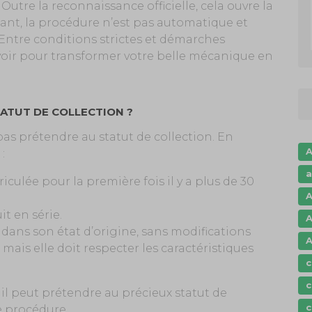
 Outre la reconnaissance officielle, cela ouvre la
nt, la procédure n’est pas automatique et
ntre conditions strictes et démarches
savoir pour transformer votre belle mécanique en
ATUT DE COLLECTION ?
as prétendre au statut de collection. En
A
:
a
iculée pour la première fois il y a plus de 30
A
it en série.
A
 dans son état d’origine, sans modifications
A
mais elle doit respecter les caractéristiques
c
c
 il peut prétendre au précieux statut de
c
e procédure.