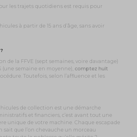
r les trajets quotidiens est requis pour
icules à partir de 15 ans d’âge, sans avoir
 ?
tion de la FFVE (sept semaines, voire davantage)
TS (une semaine en moyenne),
comptez huit
océdure. Toutefois, selon l’affluence et les
véhicules de collection est une démarche
istratifs et financiers, c’est avant tout une
ctère unique de votre machine. Chaque escapade
on sait que l’on chevauche un morceau