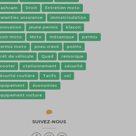
dashcam
Droit
Entretien moto
aranties assurance
immatriculation
nnovation
jeune permis
klaxon
oisir moto
Moto
mécanique
permis
ermis moto
pneu crevé
points
rêt de véhicule
Quad
remorque
cooter
stationnement
sécurité
écurité routière
Tarifs
vol
Équipement
économies
quipement voiture
SUIVEZ-NOUS