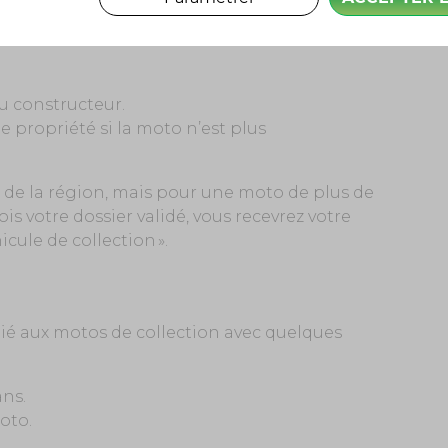
 documents à fournir :
du constructeur.
de propriété si la moto n’est plus
on de la région, mais pour une moto de plus de
ois votre dossier validé, vous recevrez votre
icule de collection ».
é aux motos de collection avec quelques
ans.
oto.