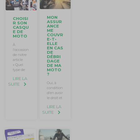
MON
CHOISI
ASSUR
R SON
ANCE
CASQU
ME
E DE
COUVR
MOTO
E-T-
ELLE
À
EN CAS
l’occasion
DE
de notre
DÉBRI
article
DAGE
« Quel
DE MA
MOTO
type de
?
LIRE LA
Oui, à
SUITE
condition
d’en avoir
le droit et
LIRE LA
SUITE