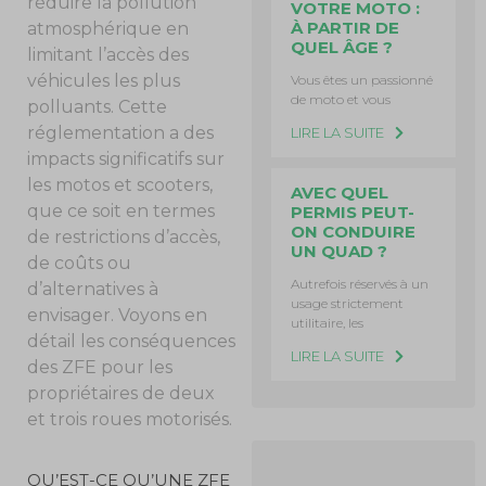
réduire la pollution
VOTRE MOTO :
À PARTIR DE
atmosphérique en
QUEL ÂGE ?
limitant l’accès des
véhicules les plus
Vous êtes un passionné
de moto et vous
polluants. Cette
réglementation a des
LIRE LA SUITE
impacts significatifs sur
les motos et scooters,
AVEC QUEL
que ce soit en termes
PERMIS PEUT-
ON CONDUIRE
de restrictions d’accès,
UN QUAD ?
de coûts ou
Autrefois réservés à un
d’alternatives à
usage strictement
envisager. Voyons en
utilitaire, les
détail les conséquences
LIRE LA SUITE
des ZFE pour les
propriétaires de deux
et trois roues motorisés.
QU’EST-CE QU’UNE ZFE