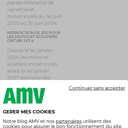
pas de délivrance de
vignettes et
immatriculés du 1
er
juin
2000 au 30 juin 2004.
INTERDICTION DE ZFE POUR
LES MOTOS ET SCOOTERS
CRIT’AIR 3 ET 4
Depuis le 1
er
janvier
2024, les motos et
scooters immatriculés
avant le 1er janvier
2007 sont interdits
dans certaines ZFE.
Continuer sans accepter
Cette mesure affecte
les véhicules classés
Crit’Air 3 et 4, qui
GERER MES COOKIES
représentent une part
significative des deux
Notre
blog AMV
et nos
partenaires
utilisent des
roues en circulation.
cookies pour assurer le bon fonctionnement du site,