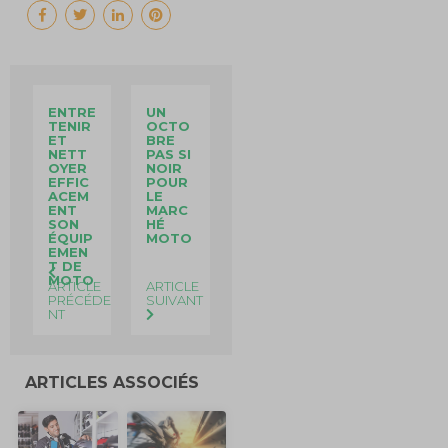
ENTRE
UN
TENIR
OCTO
ET
BRE
NETT
PAS SI
OYER
NOIR
EFFIC
POUR
ACEM
LE
ENT
MARC
SON
HÉ
ÉQUIP
MOTO
EMEN
T DE
MOTO
ARTICLE
ARTICLE
PRÉCÉDE
SUIVANT
NT
ARTICLES ASSOCIÉS