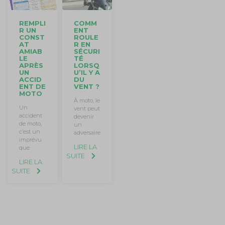
REMPLI
COMM
R UN
ENT
CONST
ROULE
AT
R EN
AMIAB
SÉCURI
LE
TÉ
APRÈS
LORSQ
UN
U’IL Y A
ACCID
DU
ENT DE
VENT ?
MOTO
À moto, le
Un
vent peut
accident
devenir
de moto,
un
c’est un
adversaire
imprévu
LIRE LA
que
SUITE
LIRE LA
SUITE