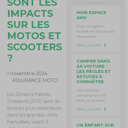
SONT LES
IMPACTS
MON ESPACE
AMV
SUR LES
Pour une gestion
facilitée de vos contrats
MOTOS ET
d’assurance,
SCOOTERS
LIRE LA SUITE
?
CAMPER DANS
SA VOITURE :
LES RÈGLES ET
1 novembre 2024
ASTUCES À
ASSURANCE MOTO
CONNAÎTRE
Alternative au
Les Zones à Faibles
camping-car, à la
tente, au bivouac
Émissions (ZFE) sont de
plus en plus répandues
LIRE LA SUITE
dans les grandes villes
françaises, visant à
UN ENFANT SUR