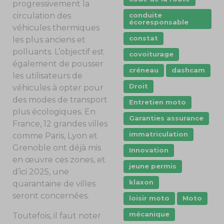
progressivement la
circulation des
conduite
écoresponsable
véhicules thermiques
constat
les plus anciens et
polluants. L’objectif est
covoiturage
également de pousser
créneau
dashcam
les utilisateurs de
Droit
véhicules à opter pour
des modes de transport
Entretien moto
plus écologiques. En
Garanties assurance
France, 12 grandes villes
immatriculation
comme Paris, Lyon et
Grenoble ont déjà mis
Innovation
en œuvre ces zones, et
jeune permis
d’ici 2025, une
klaxon
quarantaine de villes
seront concernées.
loisir moto
Moto
mécanique
Toutefois, il faut noter