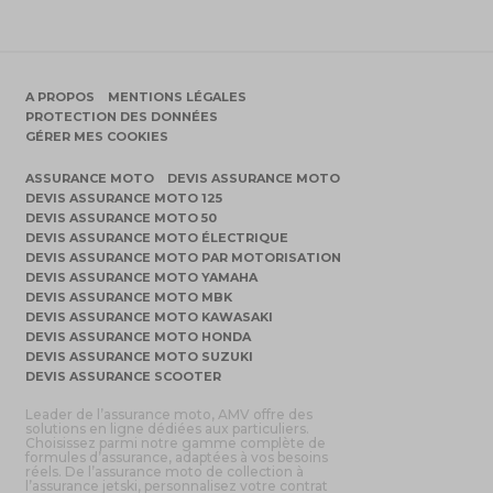
A PROPOS
MENTIONS LÉGALES
PROTECTION DES DONNÉES
GÉRER MES COOKIES
ASSURANCE MOTO
DEVIS ASSURANCE MOTO
DEVIS ASSURANCE MOTO 125
DEVIS ASSURANCE MOTO 50
DEVIS ASSURANCE MOTO ÉLECTRIQUE
DEVIS ASSURANCE MOTO PAR MOTORISATION
DEVIS ASSURANCE MOTO YAMAHA
DEVIS ASSURANCE MOTO MBK
DEVIS ASSURANCE MOTO KAWASAKI
DEVIS ASSURANCE MOTO HONDA
DEVIS ASSURANCE MOTO SUZUKI
DEVIS ASSURANCE SCOOTER
Leader de l’assurance moto, AMV offre des
solutions en ligne dédiées aux particuliers.
Choisissez parmi notre gamme complète de
formules d’assurance, adaptées à vos besoins
réels. De l’assurance moto de collection à
l’assurance jetski, personnalisez votre contrat