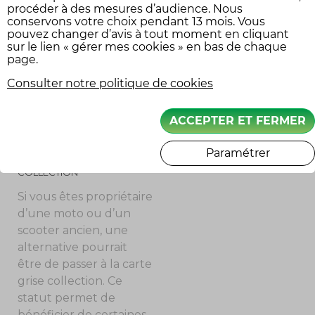
procéder à des mesures d’audience. Nous
Les contrevenants
conservons votre choix pendant 13 mois. Vous
s’exposent à une
pouvez changer d’avis à tout moment en cliquant
amende forfaitaire de
sur le lien « gérer mes cookies » en bas de chaque
page.
68 €, pouvant aller
jusqu’à 450 euros.
Consulter notre politique de cookies
SOLUTIONS POUR LES
ACCEPTER ET FERMER
MOTOS ET SCOOTERS
ANCIENS
Paramétrer
LA CARTE GRISE
COLLECTION
Si vous êtes propriétaire
d’une moto ou d’un
scooter ancien, une
alternative pourrait
être de passer à la carte
grise collection. Ce
statut permet de
bénéficier de certaines