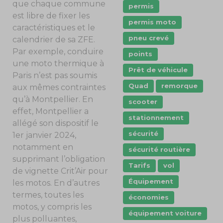
que chaque commune
permis
est libre de fixer les
permis moto
caractéristiques et le
pneu crevé
calendrier de sa ZFE.
Par exemple, conduire
points
une moto thermique à
Prêt de véhicule
Paris n’est pas soumis
Quad
remorque
aux mêmes contraintes
qu’à Montpellier. En
scooter
effet, Montpellier a
stationnement
allégé son dispositif le
sécurité
1
er
janvier 2024,
notamment en
sécurité routière
supprimant l’obligation
Tarifs
vol
de vignette Crit’Air pour
Équipement
les motos. En d’autres
termes, toutes les
économies
motos, y compris les
équipement voiture
plus polluantes,