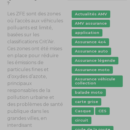
?
Les ZFE sont des zones
Actualités AMV
où l’accès aux véhicules
AMV assurance
polluants est limité,
application
basées sur les
classifications Crit’Air.
Assurance 4x4
Ces zones ont été mises
Assurance auto
en place pour réduire
Assurance légende
les émissions de
particules fines et
Assurance moto
d’oxydes d’azote,
Assurance véhicule
principaux
collection
responsables de la
balade moto
pollution urbaine et
carte grise
des problèmes de santé
publique dans les
Casque
CES
grandes villes, en
circuit
interdisant
code de la route