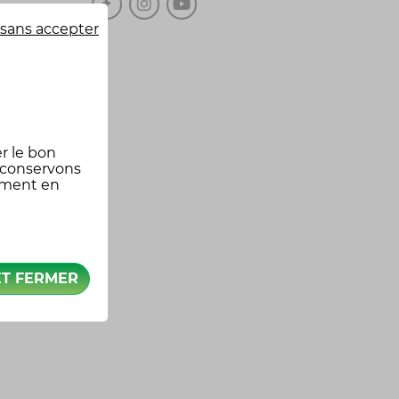
sans accepter
r le bon
 conservons
oment en
ET FERMER