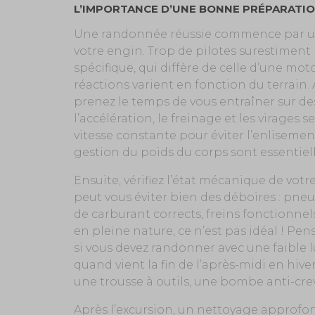
L’IMPORTANCE D’UNE BONNE PRÉPARATI
Une randonnée réussie commence par un
votre engin. Trop de pilotes surestiment 
spécifique, qui diffère de celle d’une mot
réactions varient en fonction du terrain. 
prenez le temps de vous entraîner sur de
l’accélération, le freinage et les virages 
vitesse constante pour éviter l’enlisement
gestion du poids du corps sont essentiell
Ensuite, vérifiez l’état mécanique de vot
peut vous éviter bien des déboires : pneu
de carburant corrects, freins fonctionne
en pleine nature, ce n’est pas idéal ! Pen
si vous devez randonner avec une faible
quand vient la fin de l’après-midi en hi
une trousse à outils, une bombe anti-cre
Après l’excursion, un nettoyage approfo