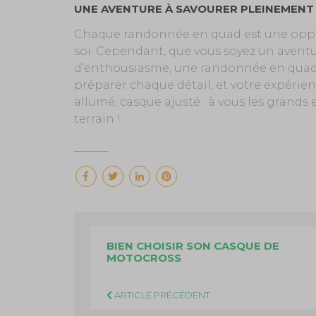
UNE AVENTURE À SAVOURER PLEINEMENT
Chaque randonnée en quad est une oppo
soi. Cependant, que vous soyez un avent
d’enthousiasme, une randonnée en quad 
préparer chaque détail, et votre expérien
allumé, casque ajusté : à vous les grands
terrain !
BIEN CHOISIR SON CASQUE DE
MOTOCROSS
ARTICLE PRÉCÉDENT