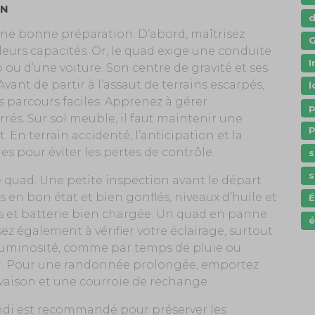
ON
e bonne préparation. D’abord, maîtrisez
G
leurs capacités. Or, le quad exige une conduite
I
o ou d’une voiture. Son centre de gravité et ses
Avant de partir à l’assaut de terrains escarpés,
l
s parcours faciles. Apprenez à gérer
p
serrés. Sur sol meuble, il faut maintenir une
P
. En terrain accidenté, l’anticipation et la
es pour éviter les pertes de contrôle.
s
s
re quad. Une petite inspection avant le départ
s en bon état et bien gonflés, niveaux d’huile et
ls et batterie bien chargée. Un quad en panne
é
sez également à vérifier votre éclairage, surtout
 luminosité, comme par temps de pluie ou
ver. Pour une randonnée prolongée, emportez
vaison et une courroie de rechange.
ndi est recommandé pour préserver les