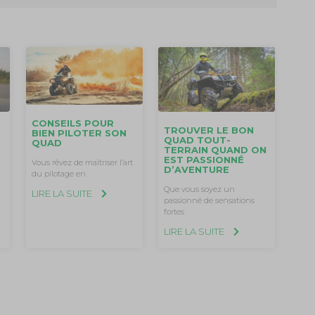
CONSEILS POUR
TROUVER LE BON
BIEN PILOTER SON
QUAD TOUT-
QUAD
TERRAIN QUAND ON
EST PASSIONNÉ
Vous rêvez de maîtriser l’art
D’AVENTURE
du pilotage en
Que vous soyez un
LIRE LA SUITE
passionné de sensations
fortes
LIRE LA SUITE