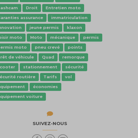
dashcam
Droit
Entretien moto
aranties assurance
immatriculation
nnovation
jeune permis
klaxon
oisir moto
Moto
mécanique
permis
ermis moto
pneu crevé
points
rêt de véhicule
Quad
remorque
cooter
stationnement
sécurité
écurité routière
Tarifs
vol
Équipement
économies
quipement voiture
SUIVEZ-NOUS