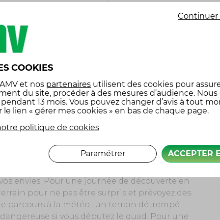
e prématurée. Un quad bien entretenu vous
Continuer 
olonge sa durée de vie.
ECTION MAXIMALE
où l’importance d’un équipement adéquat. Un
ES COOKIES
comme des gants certifiés CE et des vêtements
 AMV
et nos
partenaires
utilisent des cookies pour assure
téorologiques. Des bottes montantes
ment du site, procéder à des mesures d’audience. Nous
tabilité. Lunettes de protection, gilet
x pendant 13 mois. Vous pouvez changer d’avis à tout m
r le lien « gérer mes cookies » en bas de chaque page.
t l’équipement pour une sécurité maximale. Un
e de premiers secours et une lampe frontale
otre politique de cookies
Paramétrer
ACCEPTER 
e vos envies. Pour une journée de découverte en
 terrain pour ne pas être surpris et prévoyez des
e parcours à la météo : un terrain détrempé
re dangereuse si vous débutez le quad. Pour une