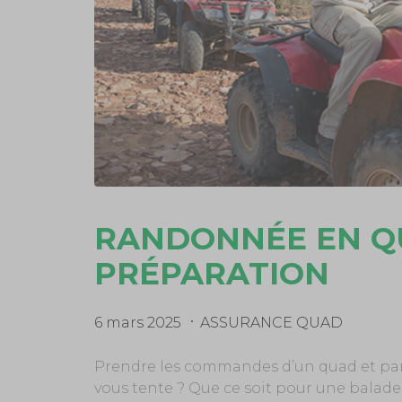
RANDONNÉE EN QU
PRÉPARATION
6 mars 2025
ASSURANCE QUAD
Prendre les commandes d’un quad et part
vous tente ? Que ce soit pour une balade