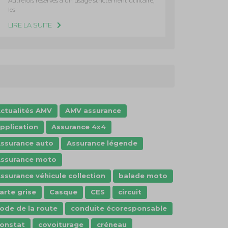
Autrefois réservés à un usage strictement utilitaire,
les
LIRE LA SUITE
ctualités AMV
AMV assurance
pplication
Assurance 4x4
ssurance auto
Assurance légende
ssurance moto
ssurance véhicule collection
balade moto
arte grise
Casque
CES
circuit
ode de la route
conduite écoresponsable
onstat
covoiturage
créneau