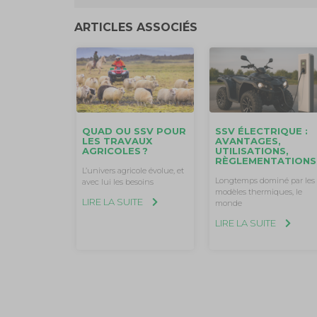
ARTICLES ASSOCIÉS
QUAD OU SSV POUR
SSV ÉLECTRIQUE :
LES TRAVAUX
AVANTAGES,
AGRICOLES ?
UTILISATIONS,
RÈGLEMENTATIONS
L’univers agricole évolue, et
Longtemps dominé par les
avec lui les besoins
modèles thermiques, le
LIRE LA SUITE
monde
LIRE LA SUITE