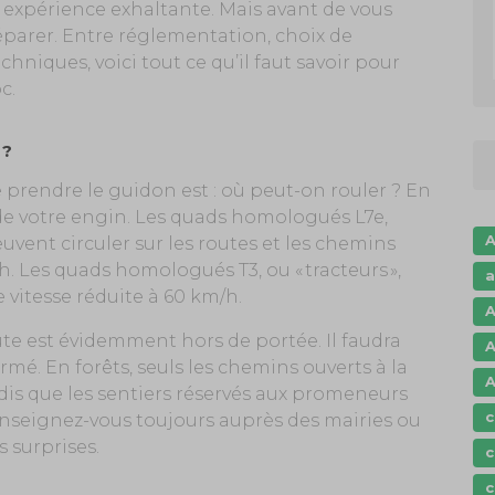
 expérience exhaltante. Mais avant de vous
réparer. Entre réglementation, choix de
echniques, voici tout ce qu’il faut savoir pour
c.
 ?
 prendre le guidon est : où peut-on rouler ? En
e votre engin. Les quads homologués L7e,
A
euvent circuler sur les routes et les chemins
h. Les quads homologués T3, ou « tracteurs »,
a
 vitesse réduite à 60 km/h.
A
ute est évidemment hors de portée. Il faudra
A
ermé. En forêts, seuls les chemins ouverts à la
A
ndis que les sentiers réservés aux promeneurs
c
renseignez-vous toujours auprès des mairies ou
s surprises.
c
c