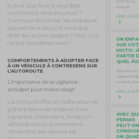
la tente, au
le pire. Que faire si vous êtes
bivouac
confronté à cette situation ?
LIRE LA SUI
Comment minimiser les risques et
assurer votre sécurité ainsi que
celle des autres usagers ? Voici tout
UN ENF
ce que vous devez savoir.
SUR VOT
MOTO : 
PARTIR 
COMPORTEMENTS À ADOPTER FACE
QUEL ÂG
À UN VÉHICULE À CONTRESENS SUR
L’AUTOROUTE
Vous êtes un
passionné d
L’importance de la vigilance :
moto et vou
anticiper pour mieux réagir
LIRE LA SUI
L’autoroute offre un cadre sécurisé
grâce à des voies larges et bien
AVEC QU
signalées. Cependant, lorsqu’un
PERMIS
véhicule circule à contresens,
PEUT-O
CONDUI
l’ensemble des repères est
UN QUAD