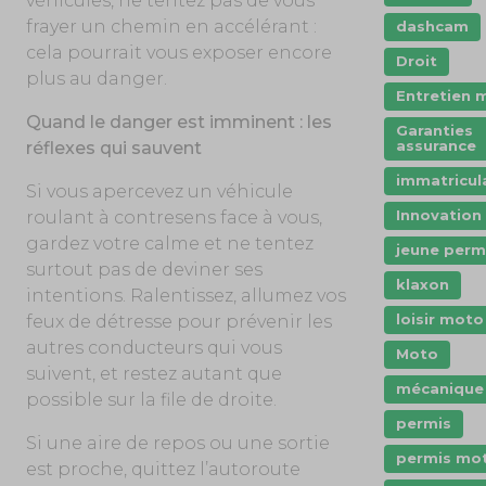
véhicules, ne tentez pas de vous
frayer un chemin en accélérant :
dashcam
cela pourrait vous exposer encore
Droit
plus au danger.
Entretien 
Quand le danger est imminent : les
Garanties
assurance
réflexes qui sauvent
immatricul
Si vous apercevez un véhicule
Innovation
roulant à contresens face à vous,
gardez votre calme et ne tentez
jeune perm
surtout pas de deviner ses
klaxon
intentions. Ralentissez, allumez vos
loisir moto
feux de détresse pour prévenir les
autres conducteurs qui vous
Moto
suivent, et restez autant que
mécanique
possible sur la file de droite.
permis
Si une aire de repos ou une sortie
permis mo
est proche, quittez l’autoroute