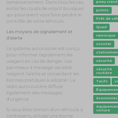
pneu crevé
temporairement. Dans tous les cas,
évitez les coups de volant brusques
points
qui pourraient vous faire perdre le
Prêt de véh
contrôle de votre véhicule.
Quad
Les moyens de signalement et
remorque
d’alerte
scooter
Le système autoroutier est conçu
stationne
pour informer rapidement les
sécurité
usagers en cas de danger. Les
panneaux à message variable
sécurité
routière
relayent l’alerte et conseillent les
bonnes pratiques à adopter. La
Tarifs
v
radio autoroutière diffuse
Équipemen
également des messages
économies
d’urgence.
équipemen
Si vous êtes témoin d’un véhicule à
voiture
contresens, utilisez une borne