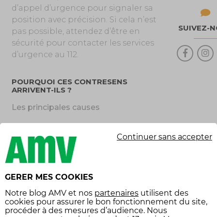
d’appel d’urgence pour signaler sa
position avec précision. Si cela n’est
SUIVEZ-
pas possible, attendez d’être en
sécurité pour contacter les services
d’urgence au 112.
POURQUOI CES CONTRESENS
ARRIVENT-ILS ?
Les principales causes
La présence d’un véhicule à
Continuer sans accepter
contresens est souvent due à des
erreurs de conduite liées à une
mauvaise signalisation, à une
confusion, ou à une perte de
GERER MES COOKIES
repères chez les conducteurs en
Notre
blog AMV
et nos
partenaires
utilisent des
infraction. Dans d’autres cas,
cookies pour assurer le bon fonctionnement du site,
l’alcool, les stupéfiants ou la fatigue
procéder à des mesures d’audience. Nous