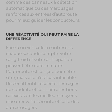
comme des panneaux à détection
automatique ou des marquages
renforcés aux entrées d’autoroute
pour mieux guider les conducteurs.
UNE RÉACTIVITÉ QUI PEUT FAIRE LA
DIFFÉRENCE
Face à un véhicule à contresens,
chaque seconde compte. Votre
sang-froid et votre anticipation
peuvent être déterminants.
L’autoroute est conçue pour être
sûre, mais elle n’est pas infaillible.
Rester attentif, respecter les règles
de conduite et connaître les bons
réflexes sont les meilleurs moyens
d’assurer votre sécurité et celle des
autres usagers.