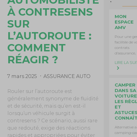
AUTOMOBILISTE
À CONTRESENS
MON
SUR
ESPACE
AMV
L’AUTOROUTE :
Pour une ge
facilitée de v
COMMENT
contrats
d’assurance,
RÉAGIR ?
LIRE LA SUI
7 mars 2025
ASSURANCE AUTO
CAMPER
DANS SA
Rouler sur l’autoroute est
VOITURE 
généralement synonyme de fluidité
LES RÈG
et de sécurité, mais qu’en est-il
ET
ASTUCES
lorsqu’un véhicule surgit à
CONNAÎ
contresens ? Ce scénario, aussi rare
Alternative 
que redouté, exige des réactions
camping-car
rapides et appropriées pour éviter