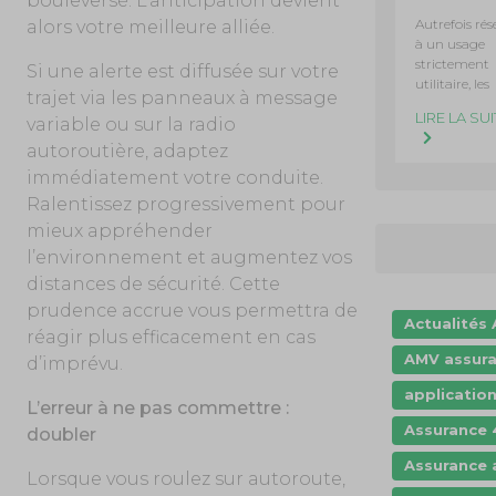
bouleversé. L’anticipation devient
Autrefois rés
alors votre meilleure alliée.
à un usage
strictement
Si une alerte est diffusée sur votre
utilitaire, les
trajet via les panneaux à message
LIRE LA SUI
variable ou sur la radio
autoroutière, adaptez
immédiatement votre conduite.
Ralentissez progressivement pour
mieux appréhender
l’environnement et augmentez vos
distances de sécurité. Cette
prudence accrue vous permettra de
Actualités
réagir plus efficacement en cas
AMV assur
d’imprévu.
applicatio
L’erreur à ne pas commettre :
Assurance 
doubler
Assurance 
Lorsque vous roulez sur autoroute,