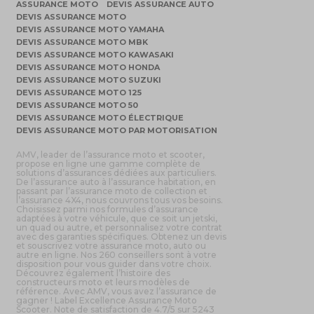
ASSURANCE MOTO
DEVIS ASSURANCE AUTO
DEVIS ASSURANCE MOTO
DEVIS ASSURANCE MOTO YAMAHA
DEVIS ASSURANCE MOTO MBK
DEVIS ASSURANCE MOTO KAWASAKI
DEVIS ASSURANCE MOTO HONDA
DEVIS ASSURANCE MOTO SUZUKI
DEVIS ASSURANCE MOTO 125
DEVIS ASSURANCE MOTO 50
DEVIS ASSURANCE MOTO ÉLECTRIQUE
DEVIS ASSURANCE MOTO PAR MOTORISATION
AMV, leader de l’assurance moto et scooter,
propose en ligne une gamme complète de
solutions d’assurances dédiées aux particuliers.
De l’assurance auto à l’assurance habitation, en
passant par l’assurance moto de collection et
l’assurance 4X4, nous couvrons tous vos besoins.
Choisissez parmi nos formules d’assurance
adaptées à votre véhicule, que ce soit un jetski,
un quad ou autre, et personnalisez votre contrat
avec des garanties spécifiques. Obtenez un devis
et souscrivez votre assurance moto, auto ou
autre en ligne. Nos 260 conseillers sont à votre
disposition pour vous guider dans votre choix.
Découvrez également l’histoire des
constructeurs moto et leurs modèles de
référence. Avec AMV, vous avez l’assurance de
gagner ! Label Excellence Assurance Moto
Scooter. Note de satisfaction de 4.7/5 sur 5243