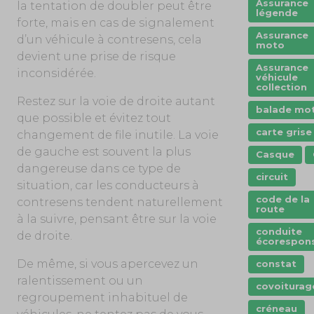
Assurance
la tentation de doubler peut être
légende
forte, mais en cas de signalement
Assurance
d’un véhicule à contresens, cela
moto
devient une prise de risque
Assurance
inconsidérée.
véhicule
collection
Restez sur la voie de droite autant
balade mo
que possible et évitez tout
carte grise
changement de file inutile. La voie
de gauche est souvent la plus
Casque
dangereuse dans ce type de
circuit
situation, car les conducteurs à
code de la
contresens tendent naturellement
route
à la suivre, pensant être sur la voie
conduite
de droite.
écorespon
De même, si vous apercevez un
constat
ralentissement ou un
covoiturag
regroupement inhabituel de
créneau