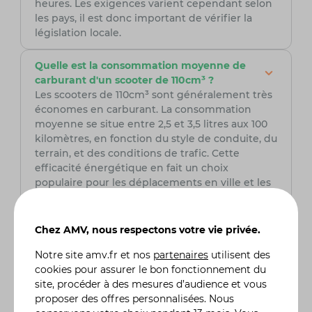
heures. Les exigences varient cependant selon
les pays, il est donc important de vérifier la
législation locale.
Quelle est la consommation moyenne de
carburant d'un scooter de 110cm³ ?
Les scooters de 110cm³ sont généralement très
économes en carburant. La consommation
moyenne se situe entre 2,5 et 3,5 litres aux 100
kilomètres, en fonction du style de conduite, du
terrain, et des conditions de trafic. Cette
efficacité énergétique en fait un choix
populaire pour les déplacements en ville et les
trajets quotidiens.
Chez AMV, nous respectons votre vie privée.
Quelle assurance scooter choisir ?
Notre site
amv.fr
et nos
partenaires
utilisent des
Pour choisir avec soin votre assurance scooter, il
cookies pour assurer le bon fonctionnement du
est primordial de comparer les tarifs, les
site, procéder à des mesures d’audience et vous
garanties et les franchises proposées. AMV,
proposer des offres personnalisées. Nous
assureur spécialisé dans le domaine de la moto,