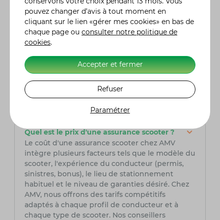
conservons votre choix pendant 13 mois. Vous
est une option à prendre en sérieuse
pouvez changer d’avis à tout moment en
considération. Fort de son expertise, AMV offre
cliquant sur le lien «gérer mes cookies» en bas de
des solutions adaptées aux besoins spécifiques
chaque page ou
consulter notre politique de
des conducteurs de scooter, assurant ainsi une
cookies
.
couverture complète et fiable pour leurs
véhicules tout-terrain. Grâce à son expertise du
Accepter et fermer
secteur, AMV peut offrir des services sur
mesure et des conseils avisés, assurant la
tranquillité d'esprit des motocyclistes et
Refuser
passionnés de tout-terrain tout au long de leurs
aventures sur la route.
Paramétrer
Quel est le prix d'une assurance scooter ?
Le coût d'une assurance scooter chez AMV
intègre plusieurs facteurs tels que le modèle du
scooter, l'expérience du conducteur (permis,
sinistres, bonus), le lieu de stationnement
habituel et le niveau de garanties désiré. Chez
AMV, nous offrons des tarifs compétitifs
adaptés à chaque profil de conducteur et à
chaque type de scooter. Nos conseillers