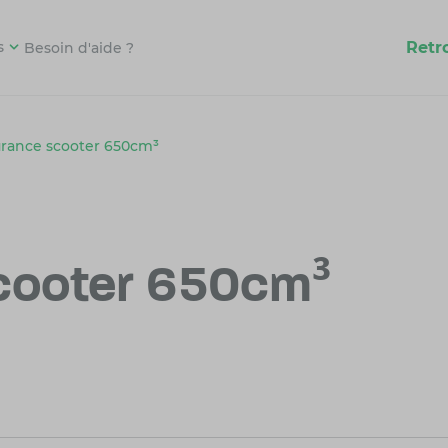
Retr
s
Besoin d'aide ?
rance scooter 650cm³
cooter 650cm³