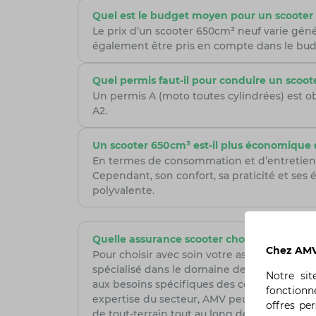
Quel est le budget moyen pour un scooter
Le prix d’un scooter 650cm³ neuf varie géné
également être pris en compte dans le bud
Quel permis faut-il pour conduire un scoot
Un permis A (moto toutes cylindrées) est ob
A2.
Un scooter 650cm³ est-il plus économique
En termes de consommation et d’entretien,
Cependant, son confort, sa praticité et ses 
polyvalente.
Quelle assurance scooter choisir ?
Chez AMV,
Pour choisir avec soin votre assurance scoote
spécialisé dans le domaine de la moto, est 
Notre si
aux besoins spécifiques des conducteurs de 
fonctionn
expertise du secteur, AMV peut offrir des se
offres pe
de tout-terrain tout au long de leurs aventur