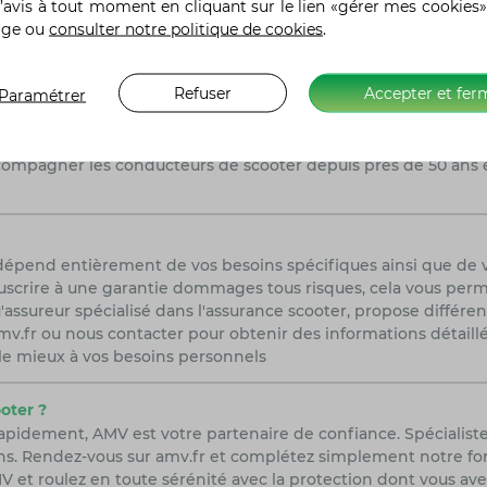
’avis à tout moment en cliquant sur le lien «gérer mes cookies»
age ou
consulter notre politique de cookies
.
tègre plusieurs facteurs tels que le modèle du scooter, l'expé
Refuser
Accepter et fer
Paramétrer
 le niveau de garanties désiré. Chez AMV, nous offrons des tar
conseillers spécialisés sont là pour vous aider à choisir la c
ntacter pour obtenir un devis personnalisé et découvrez com
compagner les conducteurs de scooter depuis près de 50 ans e
 dépend entièrement de vos besoins spécifiques ainsi que de 
scrire à une garantie dommages tous risques, cela vous permet
'assureur spécialisé dans l'assurance scooter, propose différe
r amv.fr ou nous contacter pour obtenir des informations détail
 le mieux à vos besoins personnels
oter ?
rapidement, AMV est votre partenaire de confiance. Spécialist
ns. Rendez-vous sur amv.fr et complétez simplement notre form
 et roulez en toute sérénité avec la protection dont vous ave