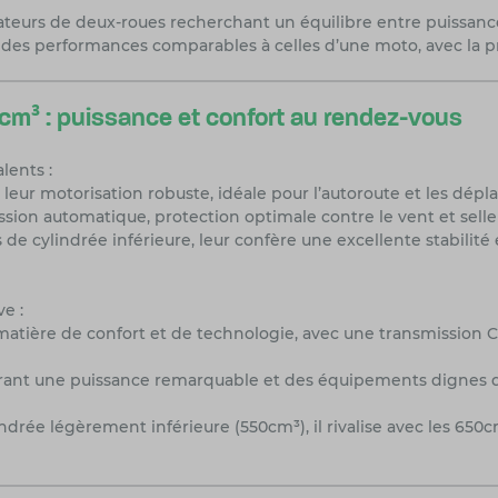
teurs de deux-roues recherchant un équilibre entre puissance
nt des performances comparables à celles d’une moto, avec la pr
0cm³ : puissance et confort au rendez-vous
lents :
ur motorisation robuste, idéale pour l’autoroute et les dépl
ion automatique, protection optimale contre le vent et sell
 de cylindrée inférieure, leur confère une excellente stabilit
e :
atière de confort et de technologie, avec une transmission C
ant une puissance remarquable et des équipements dignes d’un
lindrée légèrement inférieure (550cm³), il rivalise avec les 6