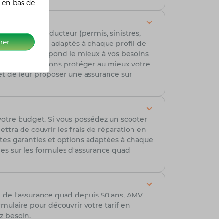
 en bas de
rience du conducteur (permis, sinistres,
mer
ifs compétitifs adaptés à chaque profil de
ouverture qui répond le mieux à vos besoins
ment nous pouvons protéger au mieux votre
t de leur proposer une assurance sur
votre budget. Si vous possédez un scooter
tra de couvrir les frais de réparation en
ntes garanties et options adaptées à chaque
lées sur les formules d'assurance quad
e de l'assurance quad depuis 50 ans, AMV
ulaire pour découvrir votre tarif en
z besoin.