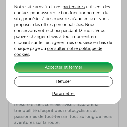
Contrairement aux scooters à essence, il n’y a
Notre site
amv.fr
et nos
partenaires
utilisent des
pas de vidange, de courroie ou de bougies à
cookies pour assurer le bon fonctionnement du
remplacer régulièrement.
site, procéder à des mesures d’audience et vous
proposer des offres personnalisées. Nous
conservons votre choix pendant 13 mois. Vous
Quelle assurance scooter choisir ?
pouvez changer d’avis à tout moment en
Pour choisir avec soin votre assurance scooter, il
cliquant sur le lien «gérer mes cookies» en bas de
est primordial de comparer les tarifs, les
chaque page ou
consulter notre politique de
garanties et les franchises proposées. AMV,
cookies
.
assureur spécialisé dans le domaine de la moto,
est une option à prendre en sérieuse
Accepter et fermer
considération. Fort de son expertise, AMV offre
des solutions adaptées aux besoins spécifiques
des conducteurs de scooter, assurant ainsi une
Refuser
couverture complète et fiable pour leurs
véhicules tout-terrain. Grâce à son expertise du
Paramétrer
secteur, AMV peut offrir des services sur
mesure et des conseils avisés, assurant la
tranquillité d'esprit des motocyclistes et
passionnés de tout-terrain tout au long de leurs
aventures sur la route.