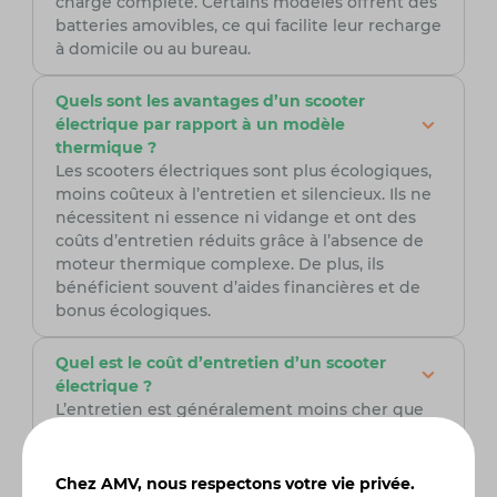
charge complète. Certains modèles offrent des
batteries amovibles, ce qui facilite leur recharge
à domicile ou au bureau.
Quels sont les avantages d’un scooter
électrique par rapport à un modèle
thermique ?
Les scooters électriques sont plus écologiques,
moins coûteux à l’entretien et silencieux. Ils ne
nécessitent ni essence ni vidange et ont des
coûts d’entretien réduits grâce à l’absence de
moteur thermique complexe. De plus, ils
bénéficient souvent d’aides financières et de
bonus écologiques.
Quel est le coût d’entretien d’un scooter
électrique ?
L’entretien est généralement moins cher que
celui d’un scooter thermique. Il se limite
principalement au changement des pneus, des
freins et de la batterie après plusieurs années.
Chez AMV, nous respectons votre vie privée.