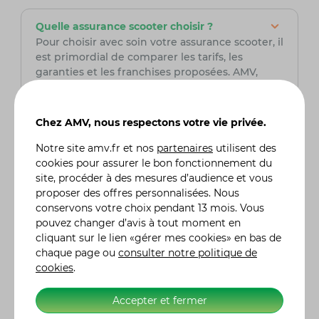
Quelle assurance scooter choisir ?
Pour choisir avec soin votre assurance scooter, il
est primordial de comparer les tarifs, les
garanties et les franchises proposées. AMV,
assureur spécialisé dans le domaine de la moto,
est une option à prendre en sérieuse
considération. Fort de son expertise, AMV offre
Chez AMV, nous respectons votre vie privée.
des solutions adaptées aux besoins spécifiques
des conducteurs de scooter, assurant ainsi une
Notre site
amv.fr
et nos
partenaires
utilisent des
couverture complète et fiable pour leurs
cookies pour assurer le bon fonctionnement du
véhicules tout-terrain. Grâce à son expertise du
site, procéder à des mesures d’audience et vous
secteur, AMV peut offrir des services sur
proposer des offres personnalisées. Nous
mesure et des conseils avisés, assurant la
conservons votre choix pendant 13 mois. Vous
tranquillité d'esprit des motocyclistes et
pouvez changer d’avis à tout moment en
passionnés de tout-terrain tout au long de leurs
cliquant sur le lien «gérer mes cookies» en bas de
aventures sur la route.
chaque page ou
consulter notre politique de
cookies
.
Quel est le prix d'une assurance scooter ?
Accepter et fermer
Le coût d'une assurance scooter chez AMV
intègre plusieurs facteurs tels que le modèle du