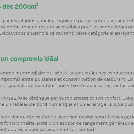
ts des 200cm³
par les citadins pour leur équilibre parfait entre puissance et 
ylindrée, tout en restant accessibles pour les conducteurs qu
Découvrons ensemble ce qui rend cette catégorie si attrayante
 un compromis idéal
mme intermédiaire qui séduit autant les jeunes conducteurs q
ompromis entre puissance et consommation de carburant. En vi
étant capables de maintenir une vitesse stable sur les routes pé
Forza 200 se distingue par sa robustesse et son confort. Conçu 
un tableau de bord numérique et un éclairage LED. Sa puis
e dans cette catégorie. Avec son design sportif et ses perfor
 et fonctionnalité. Doté d’un espace de rangement généreux so
ent apprécié pour sa sécurité et son confort.