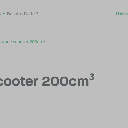
Retr
s
Besoin d'aide ?
rance scooter 200cm³
cooter 200cm³