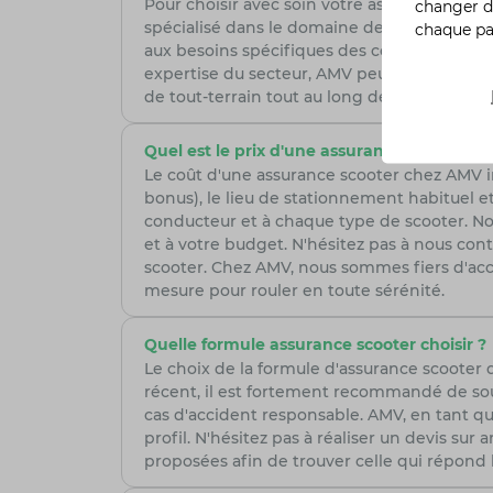
Pour choisir avec soin votre assurance scoote
changer d
spécialisé dans le domaine de la moto, est 
chaque p
aux besoins spécifiques des conducteurs de 
expertise du secteur, AMV peut offrir des se
de tout-terrain tout au long de leurs aventur
Quel est le prix d'une assurance scooter ?
Le coût d'une assurance scooter chez AMV in
bonus), le lieu de stationnement habituel et
conducteur et à chaque type de scooter. Nos 
et à votre budget. N'hésitez pas à nous co
scooter. Chez AMV, nous sommes fiers d'ac
mesure pour rouler en toute sérénité.
Quelle formule assurance scooter choisir ?
Le choix de la formule d'assurance scooter
récent, il est fortement recommandé de sou
cas d'accident responsable. AMV, en tant qu
profil. N'hésitez pas à réaliser un devis su
proposées afin de trouver celle qui répond