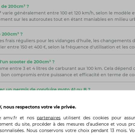
r de 200cm³ ?
 varie généralement entre 100 et 120 km/h, selon le modèle et
ement sur les autoroutes tout en étant maniables en milieu ur
de 200cm³ ?
 frais réguliers pour les vidanges d'huile, les changements de f
er entre 150 et 400 €, selon la fréquence d'utilisation et les c
d'un scooter de 200cm³ ?
entre 3 et 4 litres de carburant aux 100 km. Cela dépend du 
un bon compromis entre puissance et efficacité en terme de 
ec un permis de conduire moto A1 ou B ?
 nécessaire de posséder un permis moto de catégorie A2 (permi
e permis B peut permettre de conduire ce type de scooter dans
 nous respectons votre vie privée.
s.
te
amv.fr
et nos
partenaires
utilisent des cookies pour assu
ement du site, procéder à des mesures d’audience et vous pr
rsonnalisées. Nous conservons votre choix pendant 13 mois. V