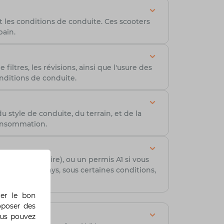
 les conditions de conduite. Ces scooters
bain.
iltres, les révisions, ainsi que l'usure des
onditions de conduite.
style de conduite, du terrain, et de la
consommation.
s intermédiaire), ou un permis A1 si vous
 certains pays, sous certaines conditions,
rer le bon
oposer des
ous pouvez