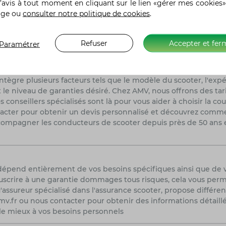
r, il est primordial de comparer les tarifs, les garanties et le
’avis à tout moment en cliquant sur le lien «gérer mes cookies»
une option à prendre en sérieuse considération. Fort de son e
age ou
consulter notre politique de cookies
.
scooter, assurant ainsi une couverture complète et fiable pour
rvices sur mesure et des conseils avisés, assurant la tranquilli
Refuser
Accepter et fer
Paramétrer
es sur la route.
tègre plusieurs facteurs tels que le modèle du scooter, l'expé
 le niveau de garanties désiré. Chez AMV, nous offrons des tar
conseillers spécialisés sont là pour vous aider à choisir la c
ntacter pour obtenir un devis personnalisé et découvrez com
compagner les conducteurs de scooter depuis près de 50 ans e
 dépend entièrement de vos besoins spécifiques ainsi que de 
scrire à une garantie dommages tous risques, cela vous permet
'assureur spécialisé dans l'assurance scooter, propose différe
r amv.fr ou nous contacter pour obtenir des informations détail
 le mieux à vos besoins personnels