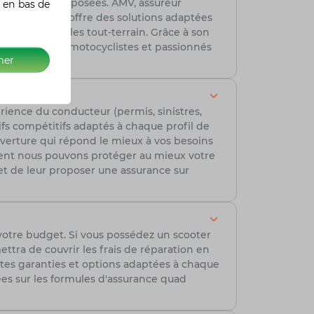
s franchises proposées. AMV, assureur
 en bas de
xpertise, AMV offre des solutions adaptées
 leurs véhicules tout-terrain. Grâce à son
té d'esprit des motocyclistes et passionnés
mer
rience du conducteur (permis, sinistres,
ifs compétitifs adaptés à chaque profil de
ouverture qui répond le mieux à vos besoins
ment nous pouvons protéger au mieux votre
t de leur proposer une assurance sur
votre budget. Si vous possédez un scooter
tra de couvrir les frais de réparation en
ntes garanties et options adaptées à chaque
lées sur les formules d'assurance quad