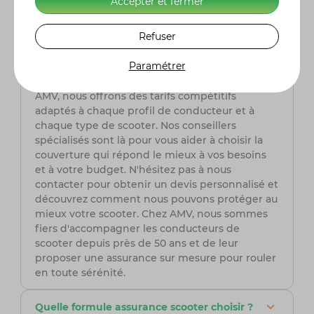
Accepter et fermer
Quel est le prix d'une assurance scooter ?
Le coût d'une assurance scooter chez AMV
Refuser
intègre plusieurs facteurs tels que le modèle du
scooter, l'expérience du conducteur (permis,
Paramétrer
sinistres, bonus), le lieu de stationnement
habituel et le niveau de garanties désiré. Chez
AMV, nous offrons des tarifs compétitifs
adaptés à chaque profil de conducteur et à
chaque type de scooter. Nos conseillers
spécialisés sont là pour vous aider à choisir la
couverture qui répond le mieux à vos besoins
et à votre budget. N'hésitez pas à nous
contacter pour obtenir un devis personnalisé et
découvrez comment nous pouvons protéger au
mieux votre scooter. Chez AMV, nous sommes
fiers d'accompagner les conducteurs de
scooter depuis près de 50 ans et de leur
proposer une assurance sur mesure pour rouler
en toute sérénité.
Quelle formule assurance scooter choisir ?