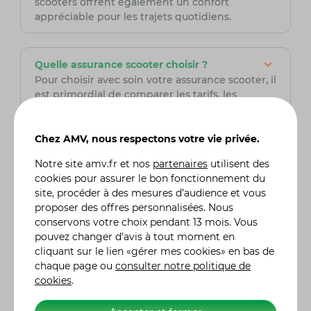
scooters offrent également un confort
appréciable pour les trajets quotidiens.
Quelle assurance scooter choisir ?
Pour choisir avec soin votre assurance scooter, il
est primordial de comparer les tarifs, les
garanties et les franchises proposées. AMV,
assureur spécialisé dans le domaine de la moto,
est une option à prendre en sérieuse
Chez AMV, nous respectons votre vie privée.
considération. Fort de son expertise, AMV offre
Notre site
amv.fr
et nos
partenaires
utilisent des
des solutions adaptées aux besoins spécifiques
cookies pour assurer le bon fonctionnement du
des conducteurs de scooter, assurant ainsi une
site, procéder à des mesures d’audience et vous
couverture complète et fiable pour leurs
proposer des offres personnalisées. Nous
véhicules tout-terrain. Grâce à son expertise du
conservons votre choix pendant 13 mois. Vous
secteur, AMV peut offrir des services sur
pouvez changer d’avis à tout moment en
mesure et des conseils avisés, assurant la
cliquant sur le lien «gérer mes cookies» en bas de
tranquillité d'esprit des motocyclistes et
chaque page ou
consulter notre politique de
passionnés de tout-terrain tout au long de leurs
cookies
.
aventures sur la route.