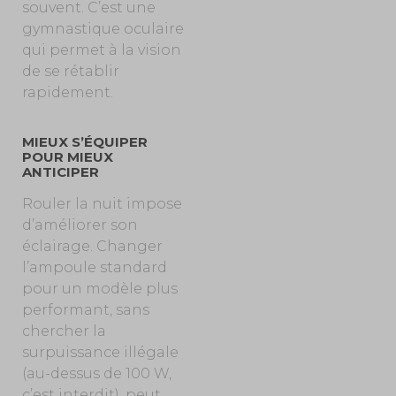
souvent. C’est une
gymnastique oculaire
qui permet à la vision
de
se rétablir
rapidement
.
MIEUX S’ÉQUIPER
POUR MIEUX
ANTICIPER
Rouler la nuit impose
d’améliorer son
éclairage. Changer
l’ampoule standard
pour un modèle plus
performant, sans
chercher la
surpuissance illégale
(au-dessus de 100 W,
c’est interdit), peut