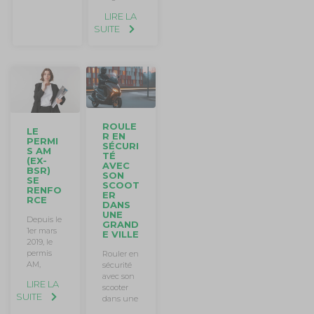
LIRE LA
SUITE
ROULE
LE
R EN
PERMI
SÉCURI
S AM
TÉ
(EX-
AVEC
BSR)
SON
SE
SCOOT
RENFO
ER
RCE
DANS
UNE
Depuis le
GRAND
1er mars
E VILLE
2019, le
permis
Rouler en
AM,
sécurité
avec son
LIRE LA
scooter
SUITE
dans une