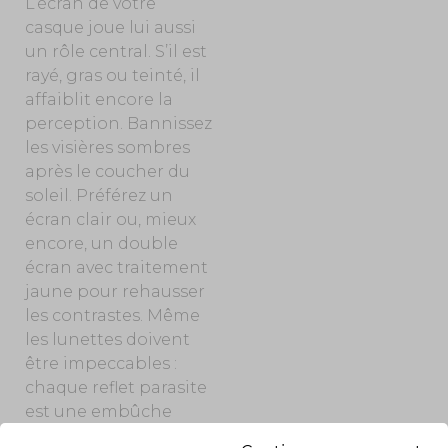
L’écran de votre
casque joue lui aussi
un rôle central. S’il est
rayé, gras ou teinté, il
affaiblit encore la
perception. Bannissez
les visières sombres
après le coucher du
soleil. Préférez un
écran clair ou, mieux
encore, un double
écran avec traitement
jaune pour rehausser
les contrastes. Même
les lunettes doivent
être impeccables :
chaque reflet parasite
est une embûche
potentielle.