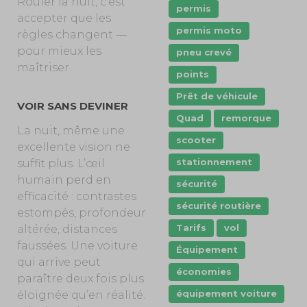
Rouler la nuit, c’est
permis
accepter que les
permis moto
règles changent —
pour mieux les
pneu crevé
maîtriser.
points
Prêt de véhicule
VOIR SANS DEVINER
Quad
remorque
La nuit, même une
scooter
excellente vision ne
stationnement
suffit plus. L’œil
humain perd en
sécurité
efficacité : contrastes
sécurité routière
estompés, profondeur
Tarifs
vol
altérée, distances
faussées. Une voiture
Équipement
qui arrive peut
économies
paraître deux fois plus
équipement voiture
éloignée qu’en réalité.