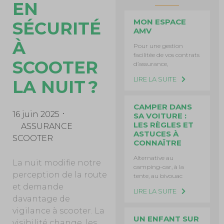
EN
MON ESPACE
SÉCURITÉ
AMV
À
Pour une gestion
facilitée de vos contrats
SCOOTER
d’assurance,
LIRE LA SUITE
LA NUIT ?
CAMPER DANS
16 juin 2025
SA VOITURE :
LES RÈGLES ET
ASSURANCE
ASTUCES À
SCOOTER
CONNAÎTRE
Alternative au
La nuit modifie notre
camping-car, à la
perception de la route
tente, au bivouac
et demande
LIRE LA SUITE
davantage de
vigilance à scooter. La
UN ENFANT SUR
visibilité change, les