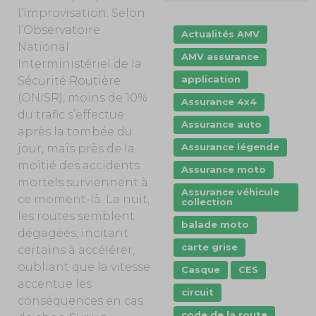
l’improvisation.
Selon
l’Observatoire
Actualités AMV
National
AMV assurance
Interministériel de la
application
Sécurité Routière
(ONISR), m
oins de 10%
Assurance 4x4
du trafic s’effectue
Assurance auto
après la tombée du
Assurance légende
jour, mais près de la
moitié des accidents
Assurance moto
mortels surviennent à
Assurance véhicule
ce moment-là. La nuit,
collection
les routes semblent
balade moto
dégagées, incitant
carte grise
certains à accélérer,
oubliant que la vitesse
Casque
CES
accentue les
circuit
conséquences en cas
code de la route