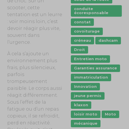
de choc. Sur un
scooter, cette
conduite
écoresponsable
tentation est un leurre
: voir moins loin, c’est
constat
devoir réagir plus vite,
covoiturage
souvent dans
créneau
dashcam
l’urgence.
Droit
À cela s’ajoute un
Entretien moto
environnement plus
frais, plus silencieux,
Garanties assurance
parfois
immatriculation
trompeusement
Innovation
paisible. Le corps aussi
réagit différemment.
jeune permis
Sous l’effet de la
klaxon
fatigue ou d’un repas
loisir moto
Moto
copieux, il se refroidit,
perd en réactivité.
mécanique