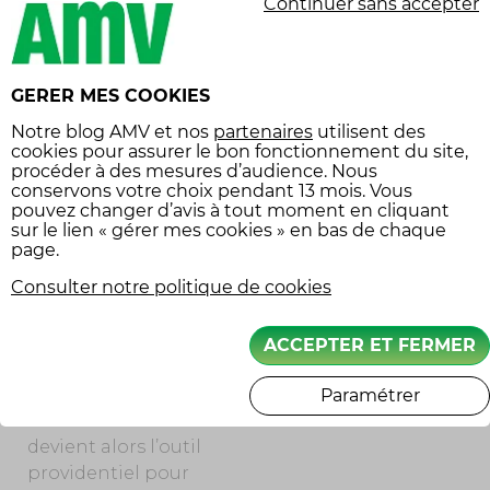
Continuer sans accepter
AFFRONTER LES
ÉLÉMENTS DE NUIT
GERER MES COOKIES
Lorsque la pluie
Notre
blog AMV
et nos
partenaires
utilisent des
s’invite, une gêne
cookies pour assurer le bon fonctionnement du site,
visuelle peut
procéder à des mesures d’audience. Nous
s’installer. L’eau
conservons votre choix pendant 13 mois. Vous
pouvez changer d’avis à tout moment en cliquant
éclabousse, distord les
sur le lien « gérer mes cookies » en bas de chaque
lumières, efface les
page.
repères. Quelle que
Consulter notre politique de cookies
soit la vitesse, les
gouttes brouillent la
vision en
ACCEPTER ET FERMER
transformant l’écran
du casque en vitre
Paramétrer
floue. Votre index
devient alors l’outil
providentiel pour