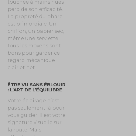
touchée à mains nues
perd de son efficacité.
La propreté du phare
est primordiale. Un
chiffon, un papier sec,
même une serviette :
tous les moyens sont
bons pour garder ce
regard mécanique
clair et net.
ÊTRE VU SANS ÉBLOUIR
: L’ART DE L’ÉQUILIBRE
Votre éclairage n’est
pas seulement là pour
vous guider. Il est votre
signature visuelle sur
la route. Mais