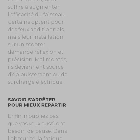
suffire à augmenter
l’efficacité du faisceau.
Certains optent pour
des feux additionnels,
mais leur installation
sur un scooter
demande réflexion et
précision. Mal montés,
ils deviennent source
d’éblouissement ou de
surcharge électrique.
SAVOIR S’ARRÊTER
POUR MIEUX REPARTIR
Enfin, n’oubliez pas
que vos yeux aussi ont
besoin de pause. Dans
l’obscurité, la fatigue