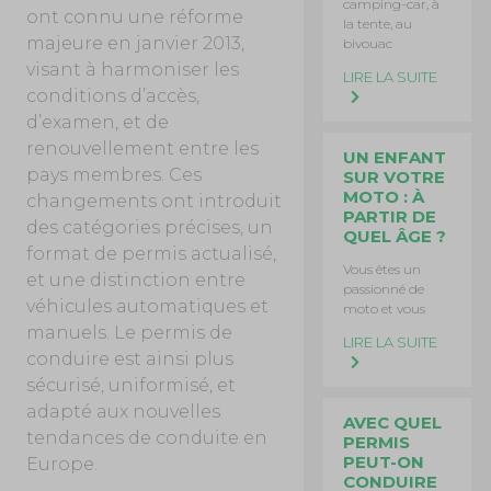
camping-car, à
ont connu une réforme
la tente, au
majeure en janvier 2013,
bivouac
visant à harmoniser les
LIRE LA SUITE
conditions d’accès,
d’examen, et de
renouvellement entre les
UN ENFANT
pays membres. Ces
SUR VOTRE
MOTO : À
changements ont introduit
PARTIR DE
des catégories précises, un
QUEL ÂGE ?
format de permis actualisé,
Vous êtes un
et une distinction entre
passionné de
véhicules automatiques et
moto et vous
manuels. Le permis de
LIRE LA SUITE
conduire est ainsi plus
sécurisé, uniformisé, et
adapté aux nouvelles
AVEC QUEL
tendances de conduite en
PERMIS
PEUT-ON
Europe.
CONDUIRE