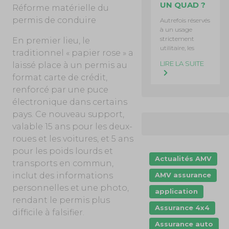
UN QUAD ?
Réforme matérielle du
permis de conduire
Autrefois réservés
à un usage
strictement
En premier lieu, le
utilitaire, les
traditionnel « papier rose » a
LIRE LA SUITE
laissé place à un permis au
format carte de crédit,
renforcé par une puce
électronique dans certains
pays. Ce nouveau support,
valable 15 ans pour les deux-
roues et les voitures, et 5 ans
pour les poids lourds et
Actualités AMV
transports en commun,
AMV assurance
inclut des informations
personnelles et une photo,
application
rendant le permis plus
Assurance 4x4
difficile à falsifier.
Assurance auto