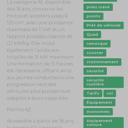
La catégorie A1, disponible
pneu crevé
dès 16 ans, concerne les
motos et scooters jusqu’à
points
125 cm³, avec une puissance
Prêt de véhicule
maximale de 11 kW et un
Quad
rapport poids/puissance de
0,1 kW/kg. Elle inclut
remorque
également l’accès aux
scooter
tricycles de 15 kW maximum.
stationnement
Une formation de 15 heures
est nécessaire, offrant ainsi
sécurité
aux jeunes conducteurs une
sécurité
routière
progression vers des
véhicules plus puissants et
Tarifs
vol
adaptés à leurs capacités.
Équipement
Permis A2
économies
équipement
Accessible à partir de 18 ans,
voiture
le permis A2 autorise la