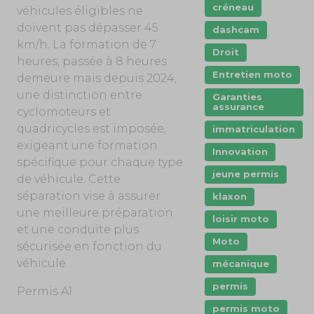
créneau
véhicules éligibles ne
doivent pas dépasser 45
dashcam
km/h. La formation de 7
Droit
heures, passée à 8 heures
Entretien moto
demeure mais depuis 2024,
une distinction entre
Garanties
assurance
cyclomoteurs et
quadricycles est imposée,
immatriculation
exigeant une formation
Innovation
spécifique pour chaque type
jeune permis
de véhicule. Cette
séparation vise à assurer
klaxon
une meilleure préparation
loisir moto
et une conduite plus
Moto
sécurisée en fonction du
véhicule.
mécanique
permis
Permis A1
permis moto