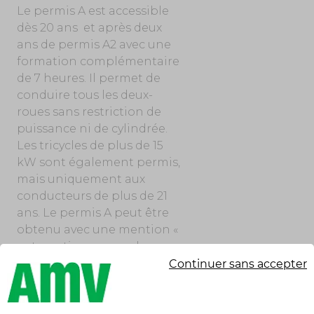
Le permis A est accessible
dès 20 ans et après deux
ans de permis A2 avec une
formation complémentaire
de 7 heures. Il permet de
conduire tous les deux-
roues sans restriction de
puissance ni de cylindrée.
Les tricycles de plus de 15
kW sont également permis,
mais uniquement aux
conducteurs de plus de 21
ans. Le permis A peut être
obtenu avec une mention «
automatique » pour les
conducteurs qui souhaitent
Continuer sans accepter
se limiter aux maxiscooters,
excluant les motos à boîte
manuelle. Ceux qui