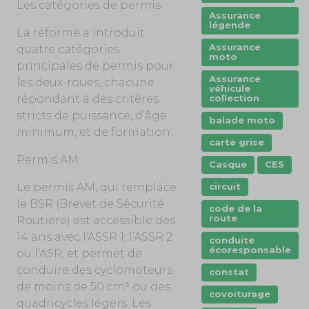
Les catégories de permis
Assurance
légende
La réforme a introduit
Assurance
quatre catégories
moto
principales de permis pour
Assurance
les deux-roues, chacune
véhicule
collection
répondant à des critères
stricts de puissance, d’âge
balade moto
minimum, et de formation.
carte grise
Permis AM
Casque
CES
circuit
Le permis AM, qui remplace
le BSR (Brevet de Sécurité
code de la
route
Routière) est accessible dès
14 ans avec l’ASSR 1, l’ASSR 2
conduite
écoresponsable
ou l’ASR, et permet de
conduire des cyclomoteurs
constat
de moins de 50 cm³ ou des
covoiturage
quadricycles légers. Les