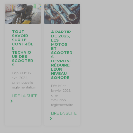
TOUT
À PARTIR
SAVOIR
DE 2025,
SUR LE
LES
CONTRÔL
MOTOS
E
ET
TECHNIQ
SCOOTER
UE DES
S
SCOOTER
DEVRONT
S
RÉDUIRE
LEUR
Depuis le 15
NIVEAU
SONORE
avril 2024,
une nouvelle
Dès le 1er
réglementation
janvier 2025,
LIRE LA SUITE
une
évolution
réglementaire
LIRE LA SUITE