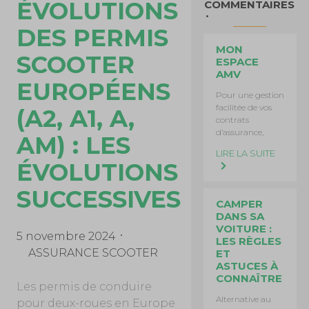
ÉVOLUTIONS
COMMENTAIRES
DES PERMIS
MON
SCOOTER
ESPACE
AMV
EUROPÉENS
Pour une gestion
facilitée de vos
(A2, A1, A,
contrats
d’assurance,
AM) : LES
LIRE LA SUITE
ÉVOLUTIONS
SUCCESSIVES
CAMPER
DANS SA
VOITURE :
5 novembre 2024
LES RÈGLES
ASSURANCE SCOOTER
ET
ASTUCES À
CONNAÎTRE
Les permis de conduire
Alternative au
pour deux-roues en Europe