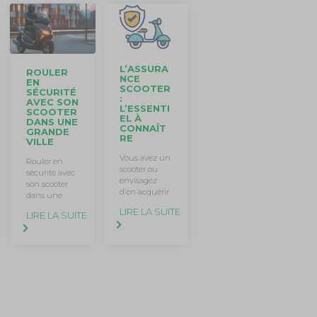
L’ASSURA
ROULER
NCE
EN
SCOOTER
SÉCURITÉ
:
AVEC SON
L’ESSENTI
SCOOTER
EL À
DANS UNE
CONNAÎT
GRANDE
RE
VILLE
Vous avez un
Rouler en
scooter ou
sécurité avec
envisagez
son scooter
d’en acquérir
dans une
LIRE LA SUITE
LIRE LA SUITE