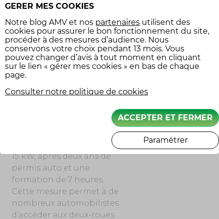
GERER MES COOKIES
choisissent cette option
Notre
blog AMV
et nos
partenaires
utilisent des
peuvent ultérieurement
cookies pour assurer le bon fonctionnement du site,
passer au permis A standard
procéder à des mesures d’audience. Nous
avec une formation de 7
conservons votre choix pendant 13 mois. Vous
pouvez changer d’avis à tout moment en cliquant
heures.
sur le lien « gérer mes cookies » en bas de chaque
page.
Permis B et équivalences
pour les deux-roues
Consulter notre politique de cookies
Les détenteurs du permis B
ACCEPTER ET FERMER
(automobile) peuvent
conduire des scooters de 125
Paramétrer
cm³ ou des tricycles jusqu’à
15 kW, après deux ans de
permis auto et une
formation de 7 heures.
Cette mesure permet à de
nombreux automobilistes
d’accéder aux deux-roues