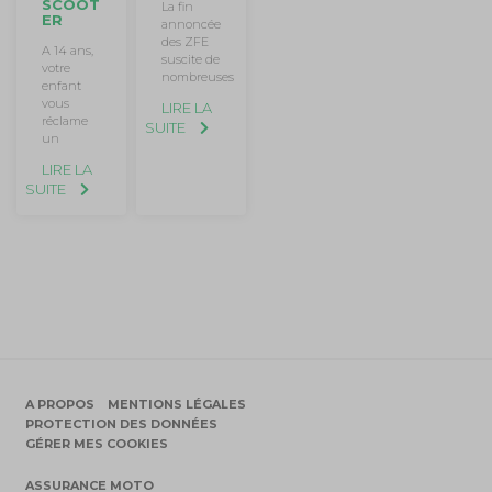
SCOOT
La fin
ER
annoncée
des ZFE
A 14 ans,
suscite de
votre
nombreuses
enfant
vous
LIRE LA
réclame
SUITE
un
LIRE LA
SUITE
A PROPOS
MENTIONS LÉGALES
PROTECTION DES DONNÉES
GÉRER MES COOKIES
ASSURANCE MOTO