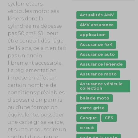
cyclomoteurs,
véhicules motorisés
Actualités AMV
légers dont la
AMV assurance
cylindrée ne dépasse
pas 50 cm³. S’il peut
application
être conduit dès l’âge
Assurance 4x4
de 14 ans, cela n’en fait
Assurance auto
pas un engin
librement accessible.
Assurance légende
La réglementation
Assurance moto
impose en effet un
Assurance véhicule
certain nombre de
collection
conditions préalables :
balade moto
disposer d’un permis
ou d’une formation
carte grise
équivalente, posséder
Casque
CES
une carte grise valide,
circuit
et surtout souscrire un
contrat d’assurance.
code de la route