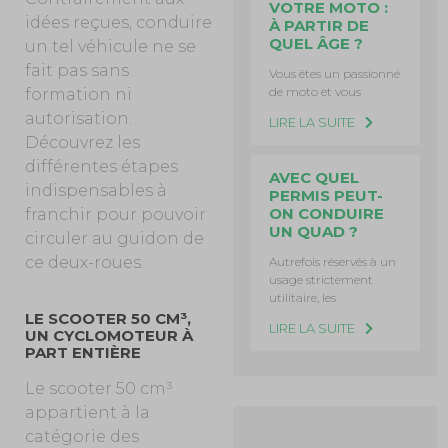
VOTRE MOTO :
idées reçues, conduire
À PARTIR DE
QUEL ÂGE ?
un tel véhicule ne se
fait pas sans
Vous êtes un passionné
de moto et vous
formation ni
autorisation.
LIRE LA SUITE
Découvrez les
différentes étapes
AVEC QUEL
indispensables à
PERMIS PEUT-
ON CONDUIRE
franchir pour pouvoir
UN QUAD ?
circuler au guidon de
ce deux-roues.
Autrefois réservés à un
usage strictement
utilitaire, les
LE SCOOTER 50 CM³,
LIRE LA SUITE
UN CYCLOMOTEUR À
PART ENTIÈRE
Le scooter 50 cm³
appartient à la
catégorie des