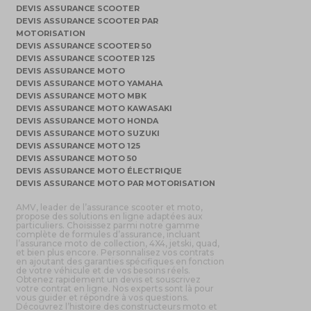
DEVIS ASSURANCE SCOOTER
DEVIS ASSURANCE SCOOTER PAR
MOTORISATION
DEVIS ASSURANCE SCOOTER 50
DEVIS ASSURANCE SCOOTER 125
DEVIS ASSURANCE MOTO
DEVIS ASSURANCE MOTO YAMAHA
DEVIS ASSURANCE MOTO MBK
DEVIS ASSURANCE MOTO KAWASAKI
DEVIS ASSURANCE MOTO HONDA
DEVIS ASSURANCE MOTO SUZUKI
DEVIS ASSURANCE MOTO 125
DEVIS ASSURANCE MOTO 50
DEVIS ASSURANCE MOTO ÉLECTRIQUE
DEVIS ASSURANCE MOTO PAR MOTORISATION
AMV, leader de l’assurance scooter et moto,
propose des solutions en ligne adaptées aux
particuliers. Choisissez parmi notre gamme
complète de formules d’assurance, incluant
l’assurance moto de collection, 4X4, jetski, quad,
et bien plus encore. Personnalisez vos contrats
en ajoutant des garanties spécifiques en fonction
de votre véhicule et de vos besoins réels.
Obtenez rapidement un devis et souscrivez
votre contrat en ligne. Nos experts sont là pour
vous guider et répondre à vos questions.
Découvrez l’histoire des constructeurs moto et