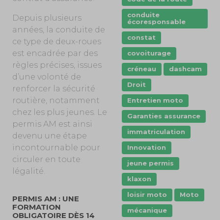
conduite
Depuis plusieurs
écoresponsable
années, la conduite de
constat
ce type de deux-roues
est encadrée par des
covoiturage
règles précises, issues
créneau
dashcam
d’une volonté de
Droit
renforcer la sécurité
routière, notamment
Entretien moto
chez les plus jeunes. Le
Garanties assurance
permis AM est ainsi
immatriculation
devenu une étape
incontournable pour
Innovation
circuler en toute
jeune permis
légalité.
klaxon
loisir moto
Moto
PERMIS AM : UNE
FORMATION
mécanique
OBLIGATOIRE DÈS 14