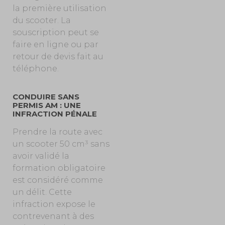
la première utilisation
du scooter. La
souscription peut se
faire en ligne ou par
retour de devis fait au
téléphone.
CONDUIRE SANS
PERMIS AM : UNE
INFRACTION PÉNALE
Prendre la route avec
un scooter 50 cm³ sans
avoir validé la
formation obligatoire
est considéré comme
un délit. Cette
infraction expose le
contrevenant à des