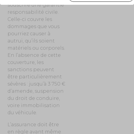
souscrire une garantie
responsabilité civile.
Celle-ci couvre les
dommages que vous
pourriez causer à
autrui, qu’ils soient
matériels ou corporels.
En l’absence de cette
couverture, les
sanctions peuvent
être particulièrement
sévères : jusqu’à 3 750 €
d’amende, suspension
du droit de conduire,
voire immobilisation
du véhicule.
L’assurance doit être
en règle avant même