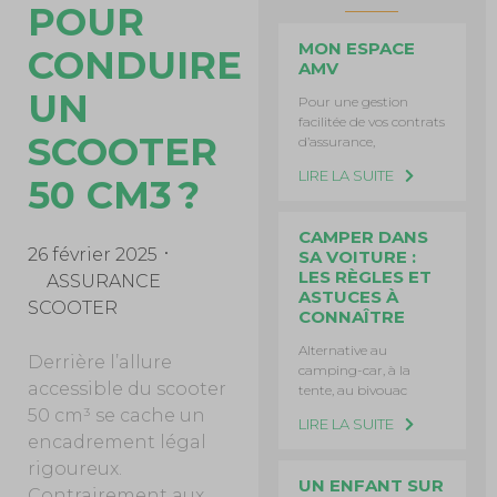
POUR
MON ESPACE
CONDUIRE
AMV
UN
Pour une gestion
facilitée de vos contrats
SCOOTER
d’assurance,
LIRE LA SUITE
50 CM3 ?
CAMPER DANS
26 février 2025
SA VOITURE :
LES RÈGLES ET
ASSURANCE
ASTUCES À
SCOOTER
CONNAÎTRE
Alternative au
Derrière l’allure
camping-car, à la
accessible du scooter
tente, au bivouac
50 cm³ se cache un
LIRE LA SUITE
encadrement légal
rigoureux.
UN ENFANT SUR
Contrairement aux