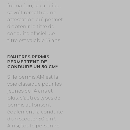
formation, le candidat
se voit remettre une
attestation qui permet
d’obtenir le titre de
conduite officiel. Ce
titre est valable 15 ans.
D’AUTRES PERMIS
PERMETTENT DE
CONDUIRE UN 50 CM³
Si le permis AM est la
voie classique pour les
jeunes de 14 ans et
plus, d’autres types de
permis autorisent
également la conduite
d’un scooter 50 cm³.
Ainsi, toute personne