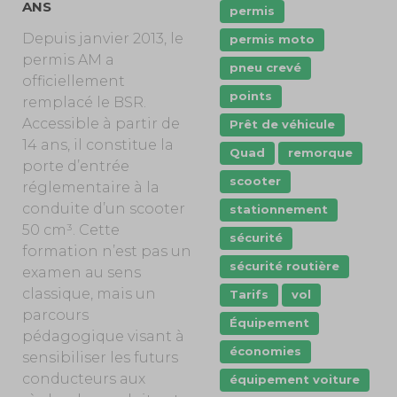
ANS
permis
Depuis janvier 2013, le
permis moto
permis AM a
pneu crevé
officiellement
points
remplacé le BSR.
Accessible à partir de
Prêt de véhicule
14 ans, il constitue la
Quad
remorque
porte d’entrée
scooter
réglementaire à la
conduite d’un scooter
stationnement
50 cm³. Cette
sécurité
formation n’est pas un
sécurité routière
examen au sens
classique, mais un
Tarifs
vol
parcours
Équipement
pédagogique visant à
économies
sensibiliser les futurs
conducteurs aux
équipement voiture