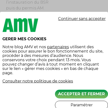
l’instauration du BSR
puis du permis AM.
Toutefois, la prudence
Continuer sans accepter
reste de mise, car
l’assurance et carte
grise conforme
restent bien sûr
GERER MES COOKIES
obligatoires.
Notre
blog AMV
et nos
partenaires
utilisent des
cookies pour assurer le bon fonctionnement du site,
procéder à des mesures d’audience. Nous
UNE ASSURANCE
conservons votre choix pendant 13 mois. Vous
OBLIGATOIRE, SOUS
pouvez changer d’avis à tout moment en cliquant
PEINE DE LOURDES
sur le lien « gérer mes cookies » en bas de chaque
SANCTIONS
page.
Même pour un
Consulter notre politique de cookies
véhicule léger comme
le scooter 50 cm³,
ACCEPTER ET FERMER
l’assurance est
obligatoire. Au
Paramétrer
minimum, vous devez