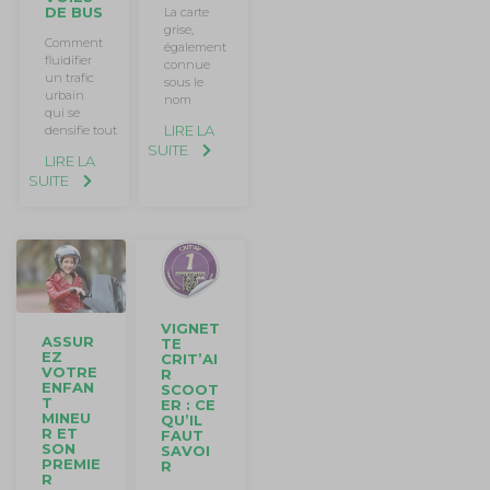
DE BUS
La carte
grise,
Comment
également
fluidifier
connue
un trafic
sous le
urbain
nom
qui se
LIRE LA
densifie tout
SUITE
LIRE LA
SUITE
VIGNET
ASSUR
TE
EZ
CRIT’AI
VOTRE
R
ENFAN
SCOOT
T
ER : CE
MINEU
QU’IL
R ET
FAUT
SON
SAVOI
PREMIE
R
R