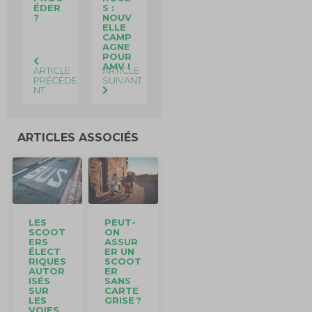
ÉDER
S :
?
NOUV
ELLE
CAMP
AGNE
POUR
AMV !
ARTICLE
ARTICLE
PRÉCÉDE
SUIVANT
NT
ARTICLES ASSOCIÉS
LES
PEUT-
SCOOT
ON
ERS
ASSUR
ÉLECT
ER UN
RIQUES
SCOOT
AUTOR
ER
ISÉS
SANS
SUR
CARTE
LES
GRISE ?
VOIES