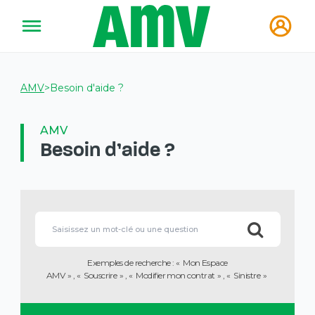
AMV
>
Besoin d'aide ?
AMV
Besoin d'aide ?
Vous
allez
Lorsque
être
l'on
redirigé
saisit
vers
des
la
Exemples de recherche :
Mon Espace
valeurs
description
AMV
Souscrire
Modifier mon contrat
Sinistre
dans
détaillée
la
de
barre
la