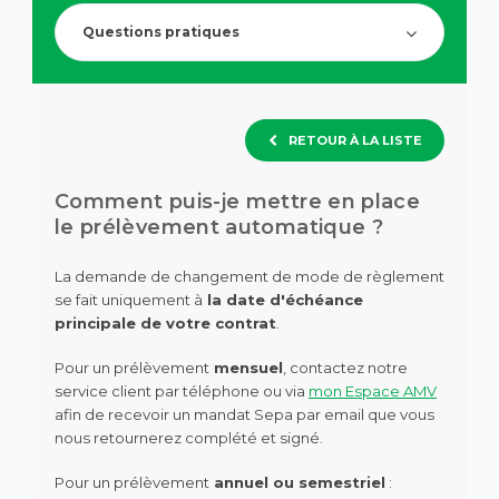
de
question.
recherch
Questions pratiques
des
suggesti
s'affiche
automa
pour
RETOUR À LA LISTE
faciliter
la
sélection
Comment puis-je mettre en place
le prélèvement automatique ?
La demande de changement de mode de règlement
se fait uniquement à
la date d'échéance
principale de votre contrat
.
Pour un prélèvement
mensuel
, contactez notre
service client par téléphone ou via
mon Espace AMV
afin de recevoir un mandat Sepa par email que vous
nous retournerez complété et signé.
Pour un prélèvement
annuel ou semestriel
: