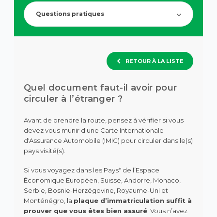
de
question.
recherch
Questions pratiques
des
suggesti
s'affiche
automa
pour
RETOUR À LA LISTE
faciliter
la
sélection
Quel document faut-il avoir pour
circuler à l’étranger ?
Avant de prendre la route, pensez à vérifier si vous
devez vous munir d'une Carte Internationale
d'Assurance Automobile (IMIC) pour circuler dans le(s)
pays visité(s).
Si vous voyagez dans les Pays* de l’Espace
Économique Européen, Suisse, Andorre, Monaco,
Serbie, Bosnie-Herzégovine, Royaume-Uni et
Monténégro, la
plaque d’immatriculation suffit à
prouver que vous êtes bien assuré
. Vous n’avez