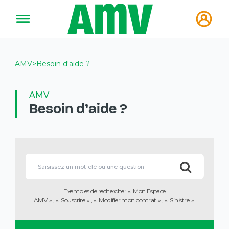
AMV
>
Besoin d'aide ?
AMV
Besoin d'aide ?
Vous
allez
Lorsque
être
l'on
redirigé
saisit
vers
des
la
Exemples de recherche :
Mon Espace
valeurs
description
AMV
Souscrire
Modifier mon contrat
Sinistre
dans
détaillée
la
de
barre
la