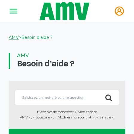
AMV
>
Besoin d'aide ?
AMV
Besoin d'aide ?
Vous
allez
Lorsque
être
l'on
redirigé
saisit
vers
des
la
Exemples de recherche :
Mon Espace
valeurs
description
AMV
Souscrire
Modifier mon contrat
Sinistre
dans
détaillée
la
de
barre
la