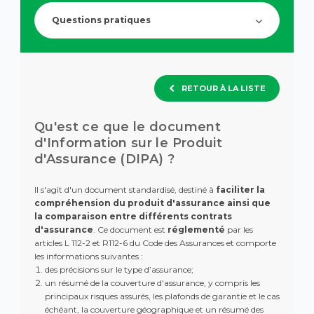
de
question.
recherch
Questions pratiques
des
suggesti
s'affiche
automa
pour
RETOUR À LA LISTE
faciliter
la
sélection
Qu'est ce que le document
d'Information sur le Produit
d'Assurance (DIPA) ?
Il s'agit d'un document standardisé, destiné à
faciliter la
compréhension du produit d'assurance ainsi que
la comparaison entre différents contrats
d'assurance
. Ce document est
réglementé
par les
articles L 112-2 et R112-6 du Code des Assurances et comporte
les informations suivantes :
des précisions sur le type d’assurance;
un résumé de la couverture d'assurance, y compris les
principaux risques assurés, les plafonds de garantie et le cas
échéant, la couverture géographique et un résumé des