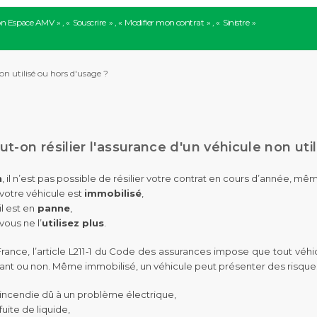
n Espace AMV
Souscrire
Modifier mon contrat
Sinistre
on utilisé ou hors d'usage ?
ut-on résilier l'assurance d'un véhicule non uti
n
​, il n’est pas possible de résilier votre contrat en cours d’année, même
votre véhicule est
immobilisé
,
il est en
panne
,
vous ne l’
utilisez plus
.
rance, l’article L211‑1 du Code des assurances impose que tout véhicu
lant ou non. Même immobilisé, un véhicule peut présenter des risques
incendie dû à un problème électrique,
fuite de liquide,