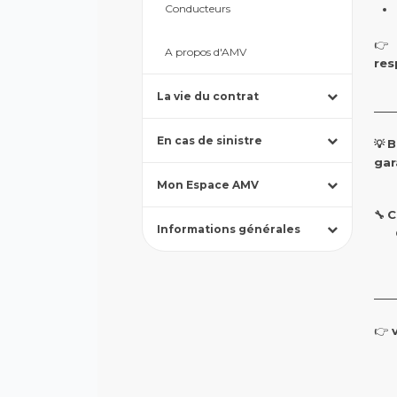
Conducteurs
👉 
A propos d'AMV
res
Appuyez
La vie du contrat
pour
afficher
Appuyez
les
En cas de sinistre
pour
B
💡
sous-
afficher
catégories
gar
Appuyez
les
Mon Espace AMV
pour
sous-
afficher
catégories
Appuyez
C
🔧
les
Informations générales
pour
sous-
afficher
catégories
les
sous-
catégories
👉
v