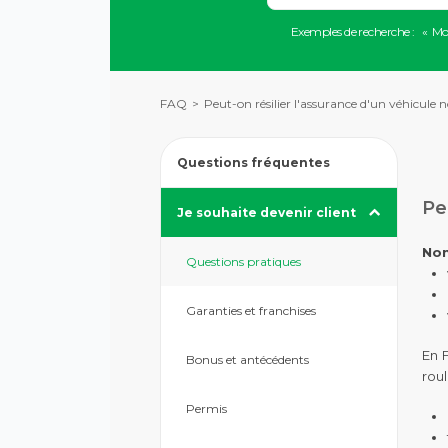
vers
Lorsque
la
Exemples de recherche :
Mo
l'on
description
saisit
détaillée
des
de
valeurs
la
FAQ
Peut-on résilier l'assurance d'un véhicule n
dans
question.
la
barre
de
Questions fréquentes
recherche,
Appuyez
des
Pe
Je souhaite devenir client
pour
suggestions
afficher
s'affichent
les
automatiquement
No
Questions pratiques
sous-
pour
catégories
faciliter
la
Garanties et franchises
sélection.
En F
Bonus et antécédents
rou
Permis