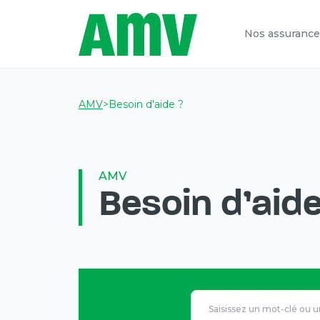
Nos assurance
AMV
>
Besoin d'aide ?
AMV
Besoin d'aide
Vous
allez
être
redirigé