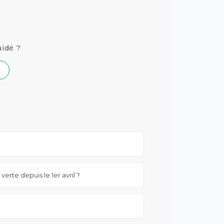
aidé ?
rte depuis le 1er avril ?