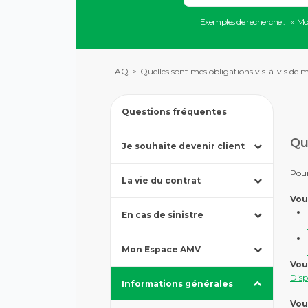
vers
Lorsque
la
Exemples de recherche :
Mo
l'on
description
saisit
détaillée
des
de
valeurs
la
FAQ
Quelles sont mes obligations vis-à-vis de 
dans
question.
la
barre
de
Questions fréquentes
recherche,
Appuyez
des
Qu
Je souhaite devenir client
pour
suggestions
afficher
s'affichent
Appuyez
les
automatiquement
Pour
La vie du contrat
pour
sous-
pour
afficher
catégories
faciliter
Vou
Appuyez
les
la
En cas de sinistre
pour
sous-
sélection.
afficher
catégories
Appuyez
les
Mon Espace AMV
pour
sous-
afficher
Vou
catégories
Appuyez
les
Disp
Informations générales
pour
sous-
afficher
catégories
Vou