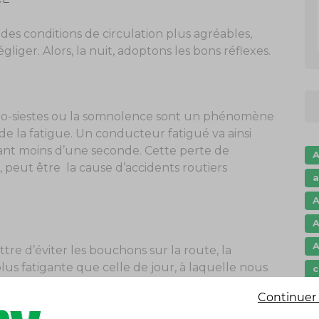
 des conditions de circulation plus agréables,
iger. Alors, la nuit, adoptons les bons réflexes.
icro-siestes ou la somnolence sont un phénomène
de la fatigue. Un conducteur fatigué va ainsi
ant moins d’une seconde. Cette perte de
A
 peut être la cause d’accidents routiers
a
A
A
A
re d’éviter les bouchons sur la route, la
us fatigante que celle de jour, à laquelle nous
c
c
Continuer 
difficile encore, il est important de bien se
c