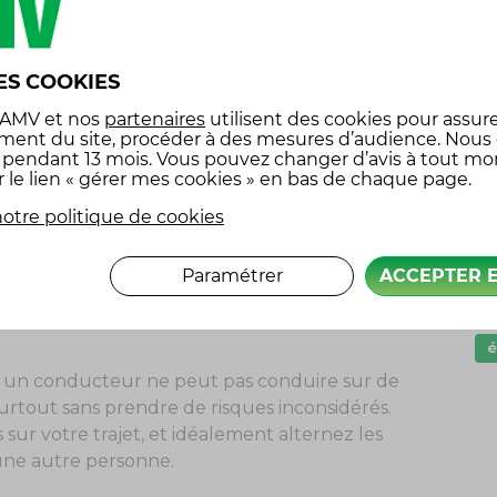
ne partez pas après une journée de travail, et au
us détendre et ainsi partir en pleine forme.
G
ES COOKIES
I
 AMV
et nos
partenaires
utilisent des cookies pour assure
l
ment du site, procéder à des mesures d’audience. Nous
alable votre véhicule, tout particulièrement le
x pendant 13 mois. Vous pouvez changer d’avis à tout m
p
t les garants de votre sécurité la nuit, et un bon
r le lien « gérer mes cookies » en bas de chaque page.
lle. Le pare-brise ne doit pas être le grand laissé
P
otre politique de cookies
rages des véhicules venant en sens inverse feront
s
e, source de fatigue visuelle supplémentaire.
Paramétrer
ACCEPTER 
s
 réservoir de lave-glace est bien rempli.
é
 : un conducteur ne peut pas conduire sur de
surtout sans prendre de risques inconsidérés.
sur votre trajet, et idéalement alternez les
une autre personne.