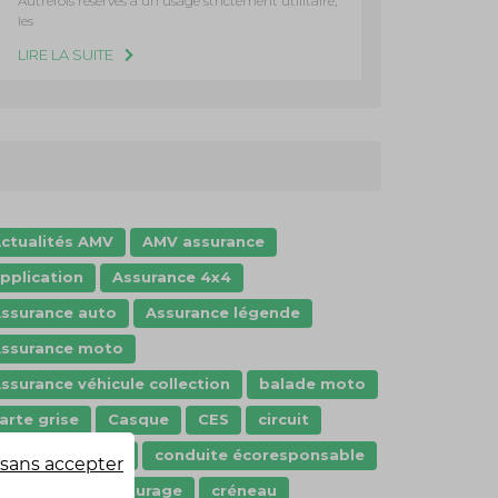
Autrefois réservés à un usage strictement utilitaire,
les
LIRE LA SUITE
ctualités AMV
AMV assurance
pplication
Assurance 4x4
ssurance auto
Assurance légende
ssurance moto
ssurance véhicule collection
balade moto
arte grise
Casque
CES
circuit
ode de la route
conduite écoresponsable
sans accepter
onstat
covoiturage
créneau