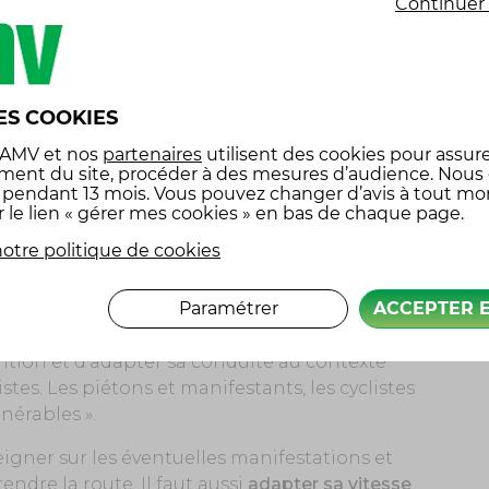
Continuer 
G
ITURE N’EST PAS TOUJOURS LA BIENVENUE
I
e voiture. Un chiffre élevé compte tenue de la
ES COOKIES
 on sait que
les ¾ des voitures en circulation
l
 AMV
et nos
partenaires
utilisent des cookies pour assure
 conducteur
. Un comportement assez
p
ment du site, procéder à des mesures d’audience. Nous
 et écologique. Et puis, les autres modes de
x pendant 13 mois. Vous pouvez changer d’avis à tout m
P
t
les EDP (engins de déplacement personnel)
r le lien « gérer mes cookies » en bas de chaque page.
e qui nécessite une vigilance particulière de la
s
otre politique de cookies
s
Paramétrer
ACCEPTER 
S DANS CE CONTEXTE
é
ention et d’adapter sa conduite au contexte
es. Les piétons et manifestants, les cyclistes
nérables ».
seigner sur les éventuelles manifestations et
endre la route. Il faut aussi
adapter sa vitesse