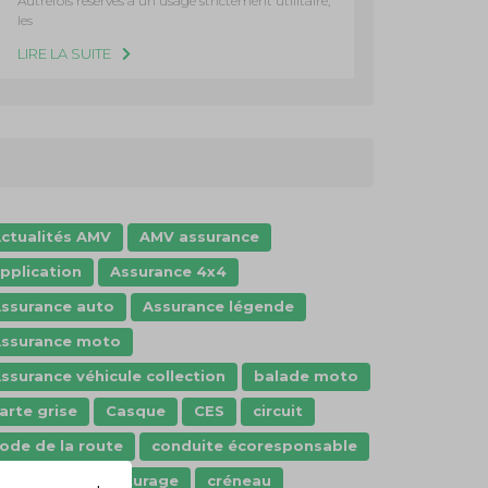
Autrefois réservés à un usage strictement utilitaire,
les
LIRE LA SUITE
ctualités AMV
AMV assurance
pplication
Assurance 4x4
ssurance auto
Assurance légende
ssurance moto
ssurance véhicule collection
balade moto
arte grise
Casque
CES
circuit
ode de la route
conduite écoresponsable
onstat
covoiturage
créneau