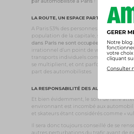
par automobiliste à Paris
!
LA ROUTE, UN ESPACE PARTAGÉ OÙ LA VO
A Paris 53% des personnes ont leur propr
GERER M
population de la capitale, surtout quand
Notre
blog
dans Paris ne sont occupées que par leur
fonctionne
irrationnel d’un point de vue économique
votre choi
transports individuels comme les vélos e
cliquant su
se multiplient, et ont parfois une conduit
Consulter n
part des automobilistes.
LA RESPONSABILITÉ DES AUTOMOBILISTE
Et bien évidemment, le soin de faire att
environnant est incombé aux automobilist
et skateurs étant considérés comme « vul
Il sera donc toujours conseillé de se ren
autres perturbations du trafic avant de pr