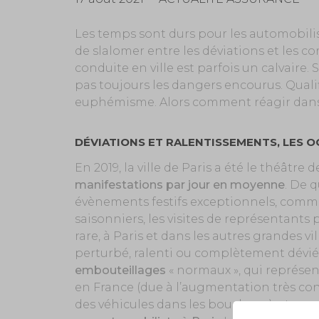
Les temps sont durs pour les automobilist
de slalomer entre les déviations et les c
conduite en ville est parfois un calvaire
pas toujours les dangers encourus. Qualif
euphémisme. Alors comment réagir dans 
DÉVIATIONS ET RALENTISSEMENTS, LES 
En 2019, la ville de Paris a été le théâtr
manifestations par jour en moyenne
. De q
évènements festifs exceptionnels, comme l
saisonniers, les visites de représentants p
rare, à Paris et dans les autres grandes vi
perturbé, ralenti ou complètement dévié.
embouteillages
« normaux », qui représen
en France (due à l’augmentation très c
des véhicules dans les bouchons), et
une 