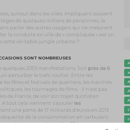
es, surtout dans les villes. Impliquant souvent
ortèges de quelques milliers de personnes, la
. Sans parler des autres usagers qui ne mesurent
ier la conduite en ville de « compliquée » est un
cette véritable jungle urbaine ?
OCCASIONS SONT NOMBREUSES
A
e de quelques 2093 manifestations. Soit
près de 6
a
uoi perturber le trafic routier. Entre les
A
es fêtes et festivals de quartiers, les marchés
olitiques, les tournages de films… Il n’est pas
A
lles de France, de voir son trajet quotidien
A
 A tout cela viennent s’ajouter
les
c
tent une perte de 17 milliards d’euros en 2013
onséquente de la consommation en carburant
c
perte de temps avoisinant les 10 jours par an et
c