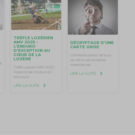
TRÈFLE LOZÉRIEN
AMV 2025 :
DÉCRYPTAGE D’UNE
L’ENDURO
CARTE GRISE
D’EXCEPTION AU
CŒUR DE LA
L’immatriculation de tous
LOZÈRE
les véhicules terrestres
le
motorisés est
Trèfle Lozérien AMV 2025 :
l’essence de l’enduro en
LIRE LA SUITE
trois jours
LIRE LA SUITE