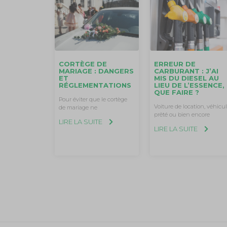
ERREUR DE
CORTÈGE DE
CARBURANT : J’AI
MARIAGE : DANGERS
MIS DU DIESEL AU
ET
LIEU DE L’ESSENCE,
RÉGLEMENTATIONS
QUE FAIRE ?
Pour éviter que le cortège
Voiture de location, véhicu
de mariage ne
prêté ou bien encore
LIRE LA SUITE
LIRE LA SUITE