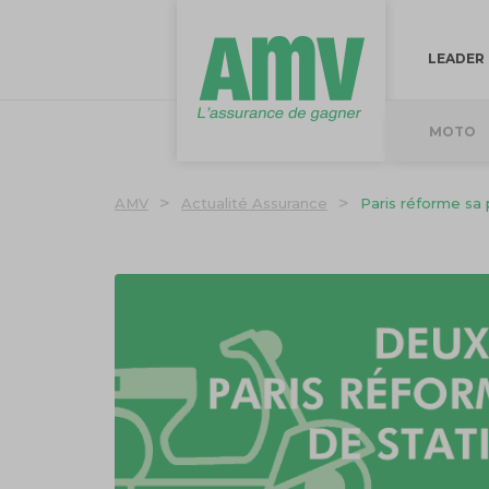
LEADER
MOTO
>
>
AMV
Actualité Assurance
Paris réforme sa