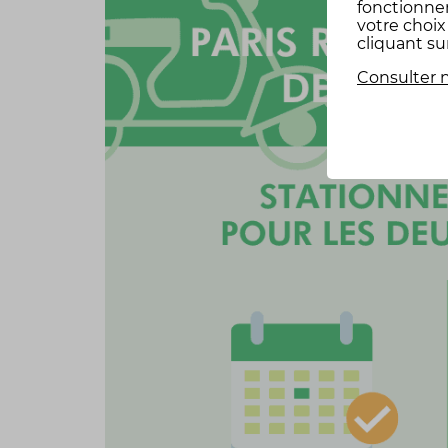
fonctionne
votre choi
cliquant su
Consulter n