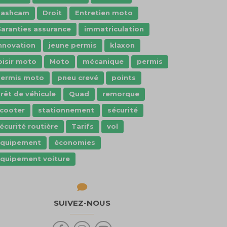
dashcam
Droit
Entretien moto
aranties assurance
immatriculation
nnovation
jeune permis
klaxon
oisir moto
Moto
mécanique
permis
ermis moto
pneu crevé
points
rêt de véhicule
Quad
remorque
cooter
stationnement
sécurité
écurité routière
Tarifs
vol
Équipement
économies
quipement voiture
SUIVEZ-NOUS