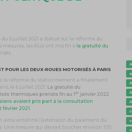
s du 6 juillet 2021 a statué sur la réforme du
 mesures, les élus ont mis fin à
la gratuité du
isés.
A
NT POUR LES DEUX-ROUES MOTORISÉS À PARIS
a
 la réforme du stationnement a finalement
A
is, le 6 juillet 2021.
La gratuité du
A
er
sés thermiques prendra fin au 1
janvier 2022
.
siens avaient pris part à la consultation
A
février 2021.
c
 ainsi entériné l’extension du paiement du
c
. Une mesure qui devrait toucher environ 100
c