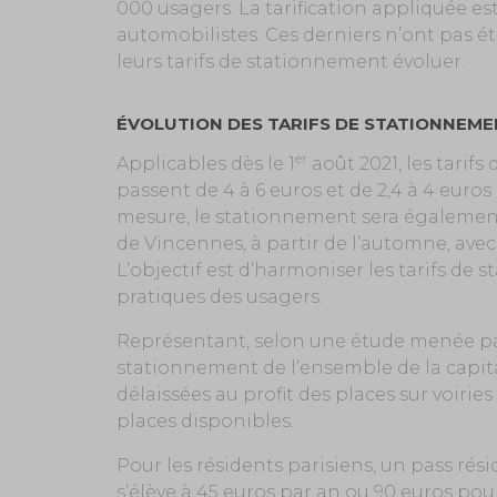
000 usagers. La tarification appliquée e
automobilistes. Ces derniers n’ont pas é
leurs tarifs de stationnement évoluer.
ÉVOLUTION DES TARIFS DE STATIONNEM
er
Applicables dès le 1
août 2021, les tarifs
passent de 4 à 6 euros et de 2,4 à 4 euros
mesure, le stationnement sera égalemen
de Vincennes, à partir de l’automne, avec 
L’objectif est d’harmoniser les tarifs de 
pratiques des usagers.
Représentant, selon une étude menée par l
stationnement de l’ensemble de la capita
délaissées au profit des places sur voirie
places disponibles.
Pour les résidents parisiens, un pass réside
s’élève à 45 euros par an ou 90 euros pou