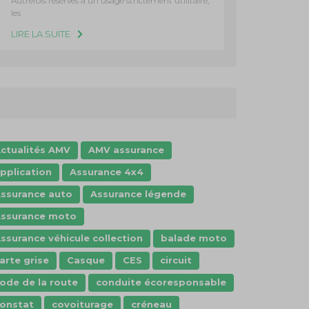
Autrefois réservés à un usage strictement utilitaire,
les
LIRE LA SUITE
ctualités AMV
AMV assurance
pplication
Assurance 4x4
ssurance auto
Assurance légende
ssurance moto
ssurance véhicule collection
balade moto
arte grise
Casque
CES
circuit
ode de la route
conduite écoresponsable
onstat
covoiturage
créneau