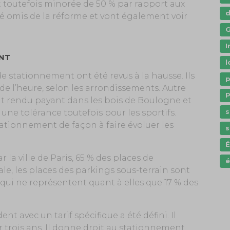
st toutefois minorée de 50 % par rapport aux
té omis de la réforme et vont également voir
G
I
ENT
l
 de stationnement ont été revus à la hausse. Ils
p
 de l’heure, selon les arrondissements. Autre
P
t rendu payant dans les bois de Boulogne et
s
une tolérance toutefois pour les sportifs.
stationnement de façon à faire évoluer les
s
a ville de Paris, 65 % des places de
é
le, les places des parkings sous-terrain sont
s qui ne représentent quant à elles que 17 % des
nt avec un tarif spécifique a été défini. Il
r trois ans. Il donne droit au stationnement