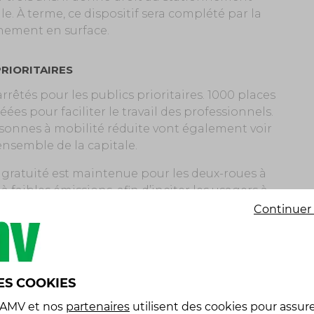
. À terme, ce dispositif sera complété par la
nement en surface.
RIORITAIRES
tés pour les publics prioritaires. 1000 places
ées pour faciliter le travail des professionnels.
rsonnes à mobilité réduite vont également voir
ensemble de la capitale.
a gratuité est maintenue pour les deux-roues à
 faibles émissions, afin d’inciter les usagers à
Continuer 
ES COOKIES
 AMV
et nos
partenaires
utilisent des cookies pour assure