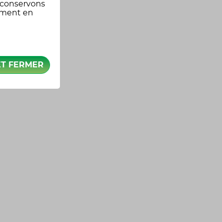
 conservons
oment en
ET FERMER