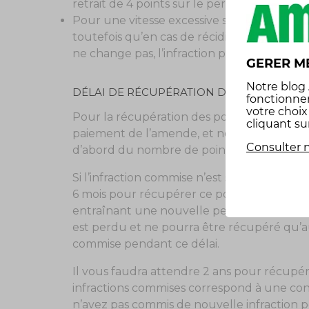
retrait de 4 points sur le permis de conduir
Pour une vitesse excessive supérieure à 50 
toutefois qu’en cas de récidive, si le nomb
ne change pas, l’infraction passe en délit et
GERER M
Notre
blog
DÉLAI DE RÉCUPÉRATION DES POINTS
fonctionne
votre choi
Pour la récupération des points sur votre p
cliquant su
paiement de l’amende, et non la date de l’
Consulter n
d’abord du nombre de points perdus, mais é
Si l’infraction commise n’est sanctionnée de
6 mois pour récupérer ce point, à la condi
entraînant une nouvelle perte de points. Da
est perdu et ne pourra être récupéré qu’au
commise pendant ce délai.
Il vous faudra attendre 2 ans pour récupér
infractions commises correspond à une con
n’avez pas commis de nouvelle infraction p