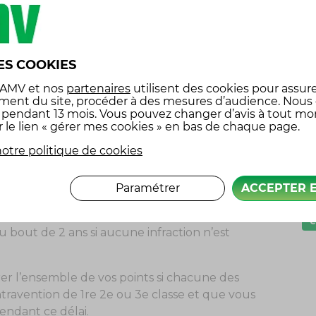
e.
km/h, il vous en coûtera 6 points. Précisons
re de points perdus sur votre permis de conduire
G
 fait ainsi passer l’amende de 1 500 à 3 750 euros.
I
ES COOKIES
l
 AMV
et nos
partenaires
utilisent des cookies pour assure
ment du site, procéder à des mesures d’audience. Nous
p
x pendant 13 mois. Vous pouvez changer d’avis à tout m
ermis de conduire, le délai court à partir du
r le lien « gérer mes cookies » en bas de chaque page.
P
infraction. Ce délai de récupération dépend tout
otre politique de cookies
galement de la nature de l’infraction.
s
s
 la perte que d’un seul point, il vous faudra alors
Paramétrer
ACCEPTER 
tion de ne pas commettre de nouvelles infractions
ns le cas d’une nouvelle infraction, le 1er point
é
 bout de 2 ans si aucune infraction n’est
er l’ensemble de vos points si chacune des
travention de 1re 2e ou 3e classe et que vous
endant ce délai.