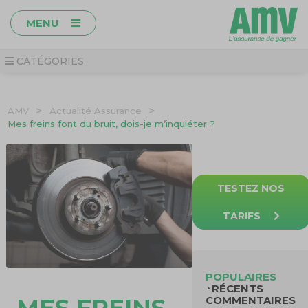
MENU
CATÉGORIES
>
>
AMV
Actualité Assurance
Mes freins font du bruit, dois-je m’inquiéter ?
TESTEZ NOS
TARIFS
POPULAIRES
RÉCENTS
MES FREINS
COMMENTAIRES