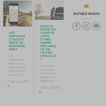
SUIVEZ-NOUS
QUELLE
PRISE EN
CHARGE
LES
LORS
SERVICES
D’UNE
D’ASSIST
PANNE
ANCE SE
MÉCANIQ
MODERNI
UE DE
SENT
VOTRE
VÉHICULE
Les
?
compagnies
d’assurance
Une panne
cherchent en
mécanique
permanence
Une panne
à améliorer
désigne une
défaillance
LIRE LA SUITE
LIRE LA SUITE