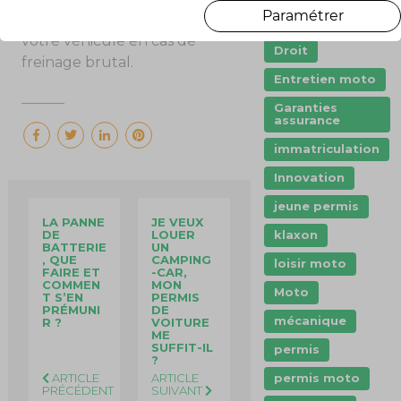
Paramétrer
faire perdre le contrôle de
dashcam
votre véhicule en cas de
Droit
freinage brutal.
Entretien moto
Garanties
assurance
immatriculation
Innovation
jeune permis
LA PANNE
JE VEUX
klaxon
DE
LOUER
BATTERIE
UN
, QUE
CAMPING
loisir moto
FAIRE ET
-CAR,
COMMEN
MON
Moto
T S’EN
PERMIS
PRÉMUNI
DE
mécanique
R ?
VOITURE
ME
SUFFIT-IL
permis
?
permis moto
ARTICLE
ARTICLE
PRÉCÉDENT
SUIVANT