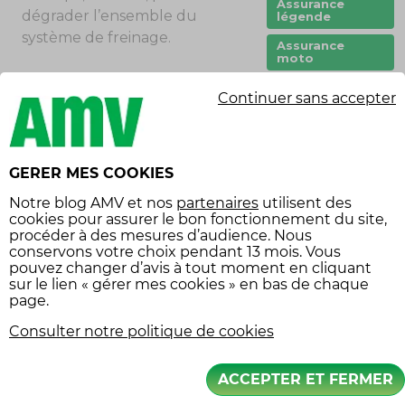
Assurance
dégrader l’ensemble du
légende
système de freinage.
Assurance
moto
Assurance
UN BRUIT DE FERRAILLE
Continuer sans accepter
véhicule
collection
Votre freinage vous fait
balade moto
penser à deux tôles d’acier
qui frottent l’une contre
carte grise
GERER MES COOKIES
l’autre ? Ce bruit
Casque
CES
Notre
blog AMV
et nos
partenaires
utilisent des
caractéristique indique que
cookies pour assurer le bon fonctionnement du site,
circuit
vos plaquettes de frein sont
procéder à des mesures d’audience. Nous
très usées, ce qui implique
conservons votre choix pendant 13 mois. Vous
code de la
pouvez changer d’avis à tout moment en cliquant
route
rapidement
sur le lien « gérer mes cookies » en bas de chaque
l’endommagement de vos
conduite
page.
écoresponsable
disques de frein. Outre le
Consulter notre politique de cookies
bruit strident, cela peut avoir
constat
des conséquences sur votre
covoiturage
ACCEPTER ET FERMER
sécurité puisque des freins en
créneau
mauvais état peuvent vous