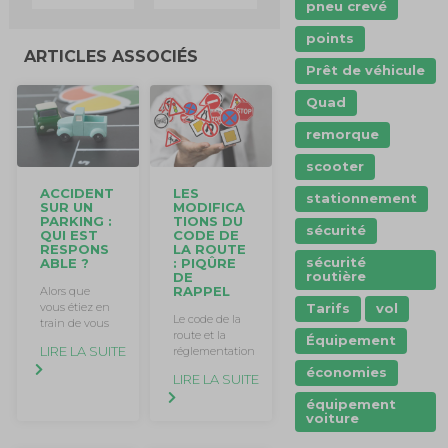
pneu crevé
points
ARTICLES ASSOCIÉS
Prêt de véhicule
Quad
remorque
scooter
ACCIDENT
LES
stationnement
SUR UN
MODIFICA
PARKING :
TIONS DU
sécurité
QUI EST
CODE DE
RESPONS
LA ROUTE
sécurité
ABLE ?
: PIQÛRE
routière
DE
RAPPEL
Alors que
vous étiez en
Tarifs
vol
Le code de la
train de vous
route et la
Équipement
LIRE LA SUITE
réglementation
économies
LIRE LA SUITE
équipement
voiture