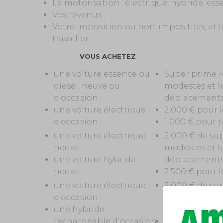
La motorisation : électrique, hybride, esse
Vos revenus ;
Votre imposition ou non-imposition, et l
travailler.
VOUS ACHETEZ
une voiture essence ou
Super prime 4 
diesel, neuve ou
modestes et l
d’occasion ;
déplacements p
une voiture électrique
2 000 € pour 
d’occasion.
1 000 € pour 
une voiture électrique
5 000 € de sup
neuve ;
modestes et l
une voiture hybride
déplacements p
neuve.
2 500 € pour l
une voiture électrique
5 000 € de sup
d’occasion ;
modestes et l
une hybride
déplacements p
rechargeable d’occasion
2 500 € pour l