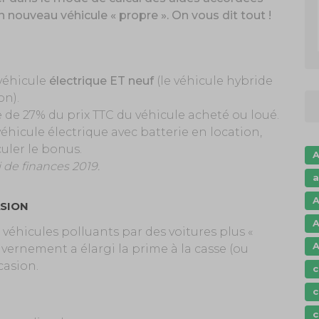
 nouveau véhicule « propre ». On vous dit tout !
 véhicule
électrique ET neuf
(le véhicule hybride
on).
te de 27% du prix TTC du véhicule acheté ou loué.
e véhicule électrique avec batterie en location,
culer le bonus.
A
i de finances 2019.
a
A
ASION
A
véhicules polluants par des voitures plus «
A
vernement a élargi la prime à la casse (ou
casion.
c
c
c