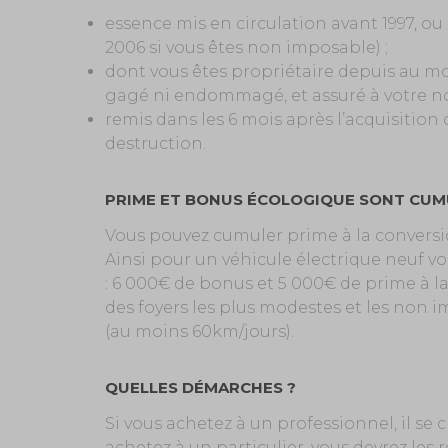
essence mis en circulation avant 1997, ou 
2006 si vous êtes non imposable) ;
dont vous êtes propriétaire depuis au mo
gagé ni endommagé, et assuré à votre n
remis dans les 6 mois après l’acquisitio
destruction.
PRIME ET BONUS ÉCOLOGIQUE SONT CUM
Vous pouvez cumuler prime à la conversi
Ainsi pour un véhicule électrique neuf vo
: 6 000€ de bonus et 5 000€ de prime à 
des foyers les plus modestes et les non
(au moins 60km/jours).
QUELLES DÉMARCHES ?
Si vous achetez à un professionnel, il se
achetez à un particulier, vous devrez les r