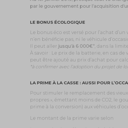
par le gouvernement pour l’acquisition d’un
LE BONUS ÉCOLOGIQUE
Le bonus éco est versé pour l’achat d’un
n’en bénéficie pas, ni le véhicule d’occasi
Il peut aller
jusqu’à 6 000€
*, dans la limi
À savoir : Le prix de la batterie, en cas d
peut être ajouté au prix d’achat pour cal
*à confirmer avec l’adoption du projet de lo
LA PRIME À LA CASSE : AUSSI POUR L’OCC
Pour stimuler le remplacement des vieux 
propres », émettant moins de CO2, le gou
prime à la conversion) aux véhicules d’oc
Le montant de la prime varie selon