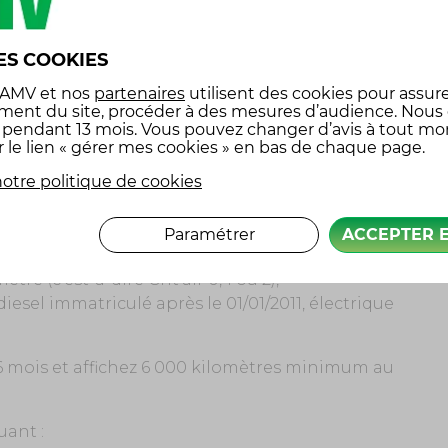
es autres foyers imposables.
ES COOKIES
us les ménages ;
 AMV
et nos
partenaires
utilisent des cookies pour assure
les ménages non imposables.
ment du site, procéder à des mesures d’audience. Nous
x pendant 13 mois. Vous pouvez changer d’avis à tout m
r le lien « gérer mes cookies » en bas de chaque page.
ÉE SI :
otre politique de cookies
at, ou longue durée) un véhicule propre,
Paramétrer
ACCEPTER 
 (c’est-à-dire Crit’air 0, 1 ou 2),
iesel immatriculé après le 01/01/2011, électrique
 mois et affichez 6 000 kilomètres minimum au
uant :