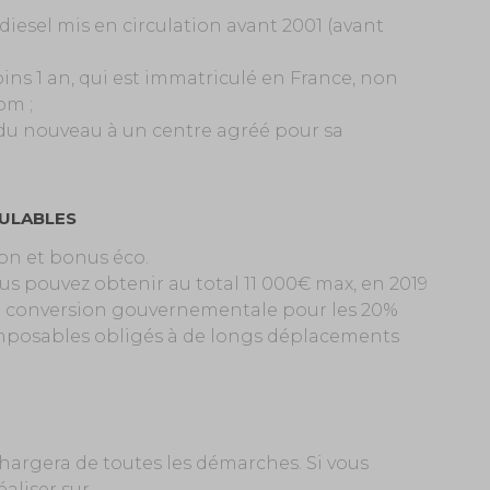
diesel mis en circulation avant 2001 (avant
ins 1 an, qui est immatriculé en France, non
om ;
n du nouveau à un centre agréé pour sa
ULABLES
on et bonus éco.
us pouvez obtenir au total 11 000€ max, en 2019
la conversion gouvernementale pour les 20%
 imposables obligés à de longs déplacements
 chargera de toutes les démarches. Si vous
éaliser sur