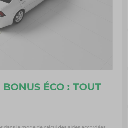
, BONUS ÉCO : TOUT
ger dans le mode de calcul des aides accordées