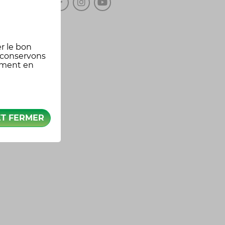
r le bon
 conservons
oment en
ET FERMER