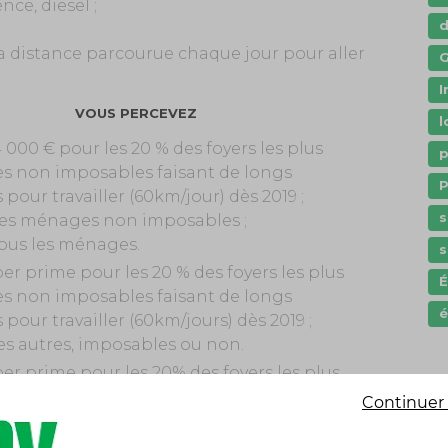
nce, diesel ;
a distance parcourue chaque jour pour aller
G
I
VOUS PERCEVEZ
l
000 € pour les 20 % des foyers les plus
p
es non imposables faisant de longs
P
our travailler (60km/jour) dès 2019 ;
s
les ménages non imposables ;
tous les ménages.
s
er prime pour les 20 % des foyers les plus
es non imposables faisant de longs
é
our travailler (60km/jours) dès 2019 ;
es autres, imposables ou non.
er prime pour les 20% des foyers les plus
es non imposables faisant de longs
Continuer 
our travailler (60km/jours) ;
es autres foyers non imposables ;