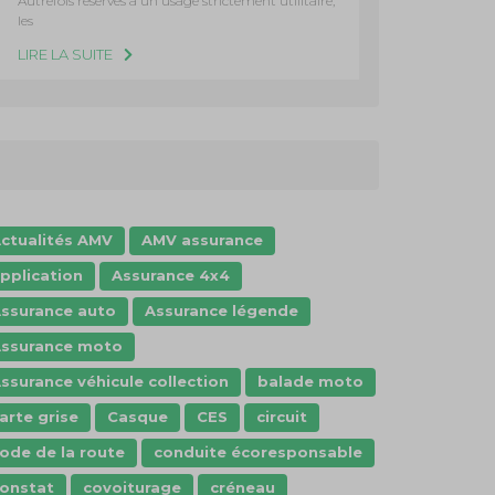
Autrefois réservés à un usage strictement utilitaire,
les
LIRE LA SUITE
ctualités AMV
AMV assurance
pplication
Assurance 4x4
ssurance auto
Assurance légende
ssurance moto
ssurance véhicule collection
balade moto
arte grise
Casque
CES
circuit
ode de la route
conduite écoresponsable
onstat
covoiturage
créneau