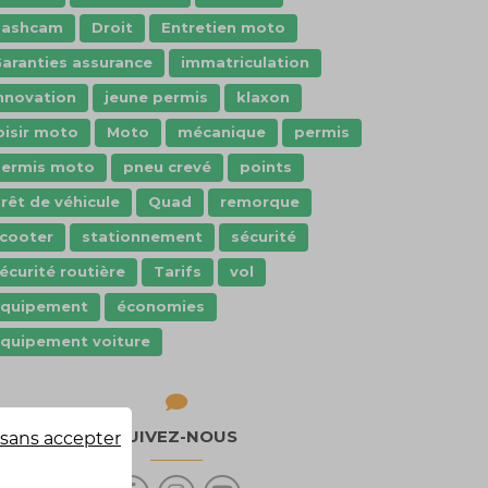
dashcam
Droit
Entretien moto
aranties assurance
immatriculation
nnovation
jeune permis
klaxon
oisir moto
Moto
mécanique
permis
ermis moto
pneu crevé
points
rêt de véhicule
Quad
remorque
cooter
stationnement
sécurité
écurité routière
Tarifs
vol
Équipement
économies
quipement voiture
SUIVEZ-NOUS
sans accepter