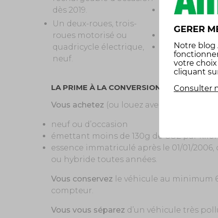
dès 2019.
1 000 € pour l
Un deux-roues, trois-
GERER M
roues motorisé ou
100 € pour to
Notre
blog
quadricycle électrique,
1 100 € pour 
fonctionne
neuf.
votre choi
cliquant su
LA PRIME À LA CONVERSION VOUS EST VERS
Consulter n
Vous achetez
(ou louez avec option d’ach
neuf ou d’occasion
émettant moins de 130g de CO2 par kilomètre
essence immatriculé après le 01/01/2006, d
ou hybride toutes années.
Vous conservez
le véhicule au minimum 6
compteur.
Vous vous séparez
d’un véhicule très poll