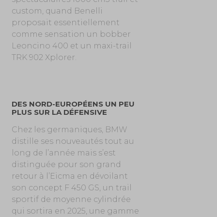
custom, quand Benelli
proposait essentiellement
comme sensation un bobber
Leoncino 400 et un maxi-trail
TRK 902 Xplorer.
DES NORD-EUROPÉENS UN PEU
PLUS SUR LA DÉFENSIVE
Chez les germaniques, BMW
distille ses nouveautés tout au
long de l’année mais s’est
distinguée pour son grand
retour à l’Eicma en dévoilant
son concept F 450 GS, un trail
sportif de moyenne cylindrée
qui sortira en 2025, une gamme