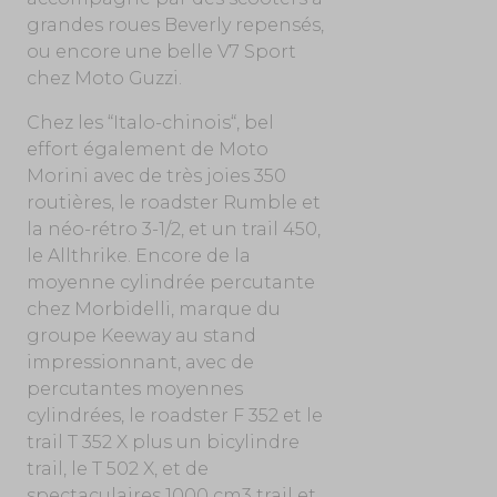
grandes roues Beverly repensés,
ou encore une belle V7 Sport
chez Moto Guzzi.
Chez les “Italo-chinois“, bel
effort également de Moto
Morini avec de très joies 350
routières, le roadster Rumble et
la néo-rétro 3-1/2, et un trail 450,
le Allthrike. Encore de la
moyenne cylindrée percutante
chez Morbidelli, marque du
groupe Keeway au stand
impressionnant, avec de
percutantes moyennes
cylindrées, le roadster F 352 et le
trail T 352 X plus un bicylindre
trail, le T 502 X, et de
spectaculaires 1000 cm3 trail et