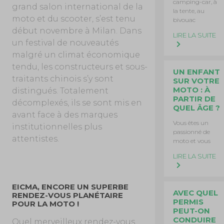
camping-car, à
grand salon international de la
la tente, au
moto et du scooter, s’est tenu
bivouac
début novembre à Milan. Dans
LIRE LA SUITE
un festival de nouveautés
malgré un climat économique
tendu, les constructeurs et sous-
UN ENFANT
traitants chinois s’y sont
SUR VOTRE
MOTO : À
distingués. Totalement
PARTIR DE
décomplexés, ils se sont mis en
QUEL ÂGE ?
avant face à des marques
Vous êtes un
institutionnelles plus
passionné de
attentistes.
moto et vous
LIRE LA SUITE
EICMA, ENCORE UN SUPERBE
AVEC QUEL
RENDEZ-VOUS PLANÉTAIRE
PERMIS
POUR LA MOTO !
PEUT-ON
CONDUIRE
Quel merveilleux rendez-vous