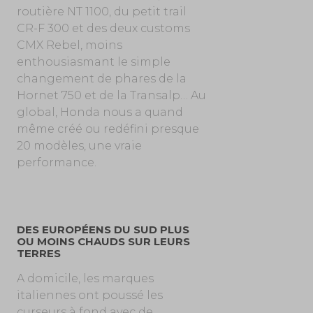
routière NT 1100, du petit trail
CR-F 300 et des deux customs
CMX Rebel, moins
enthousiasmant le simple
changement de phares de la
Hornet 750 et de la Transalp… Au
global, Honda nous a quand
même créé ou redéfini presque
20 modèles, une vraie
performance.
DES EUROPÉENS DU SUD PLUS
OU MOINS CHAUDS SUR LEURS
TERRES
A domicile, les marques
italiennes ont poussé les
curseurs à fond avec de