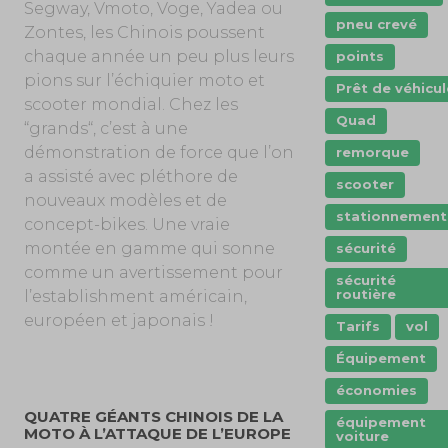
Segway, Vmoto, Voge, Yadea ou
pneu crevé
Zontes, les Chinois poussent
chaque année un peu plus leurs
points
pions sur l’échiquier moto et
Prêt de véhicul
scooter mondial. Chez les
Quad
“grands“, c’est à une
démonstration de force que l’on
remorque
a assisté avec pléthore de
scooter
nouveaux modèles et de
stationnement
concept-bikes. Une vraie
montée en gamme qui sonne
sécurité
comme un avertissement pour
sécurité
routière
l’establishment américain,
européen et japonais !
Tarifs
vol
Équipement
économies
QUATRE GÉANTS CHINOIS DE LA
équipement
MOTO À L’ATTAQUE DE L’EUROPE
voiture