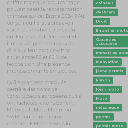
chiffre mais quel pourcentage
créneau
pouvait peser la représentation
dashcam
chinoise sur cet Eicma 2024 ? Au
Droit
doigt mouillé, et après avoir
visité tous les halls dont celui
Entretien mot
qui leur était totalement dédié,
Garanties
il ne serait pas hasardeux de
assurance
dire que leur part devait se
immatriculatio
situer entre 50 et 60 % de
Innovation
l’exposition. Une présence
impressionnante en tout cas.
jeune permis
klaxon
Qu’ils avancent masqués
derrière des noms de
loisir moto
constructeurs européens qu’ils
Moto
ont rachetés -citons Benelli,
mécanique
Morbidelli, Moto Morini ou
SWM – ou en nom propre
permis
comme CF Moto, Kove, Niu,
permis moto