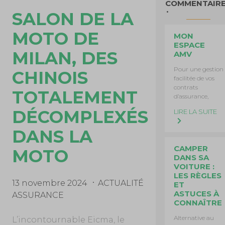
COMMENTAIR
SALON DE LA
MOTO DE
MON
ESPACE
MILAN, DES
AMV
Pour une gestion
CHINOIS
facilitée de vos
contrats
TOTALEMENT
d’assurance,
DÉCOMPLEXÉS
LIRE LA SUITE
DANS LA
CAMPER
MOTO
DANS SA
VOITURE :
LES RÈGLES
13 novembre 2024
ACTUALITÉ
ET
ASTUCES À
ASSURANCE
CONNAÎTRE
Alternative au
L’incontournable Eicma, le