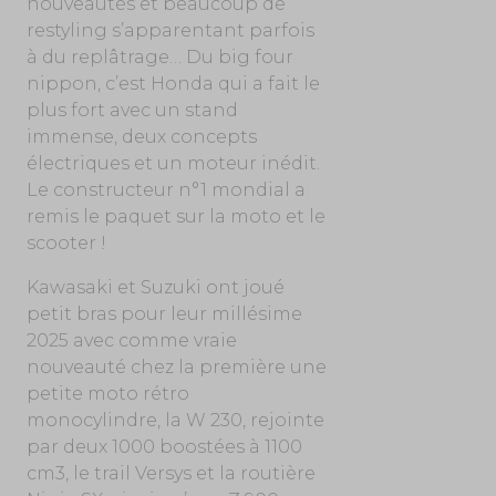
nouveautés et beaucoup de
restyling s’apparentant parfois
à du replâtrage… Du big four
nippon, c’est Honda qui a fait le
plus fort avec un stand
immense, deux concepts
électriques et un moteur inédit.
Le constructeur n°1 mondial a
remis le paquet sur la moto et le
scooter !
Kawasaki et Suzuki ont joué
petit bras pour leur millésime
2025 avec comme vraie
nouveauté chez la première une
petite moto rétro
monocylindre, la W 230, rejointe
par deux 1000 boostées à 1100
cm3, le trail Versys et la routière