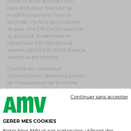
Ninja SX, ainsi qu’une Z 900
new-look pour relancer ce
modèle populaire. Pour la
seconde, il a fallu se contenter
de peu, une DR-Z 400 ressortie
du placard, modernisée et
rebaptisée DR-Z4S dans sa
version trail et DR-Z4SM dans sa
version supermotard.
Comme de nombreux
constructeurs, Yamaha a profité
de l’instauration de la norme
Euro 5+ pour refondre ou
Continuer sans accepter
peaufiner quelques uns de ses
modèles phares. En premier
lieu, son iconique scooter T-Max
qui s’offre une face avant plus
GERER MES COOKIES
sportive, et ses best-sellers MT-
Notre
blog AMV
et nos
partenaires
utilisent des