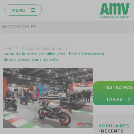
MENU
CATÉGORIES
>
>
AMV
Actualité Assurance
Salon de la moto de Milan, des Chinois totalement
décomplexés dans la moto
TESTEZ NOS
TARIFS
POPULAIRES
RÉCENTS