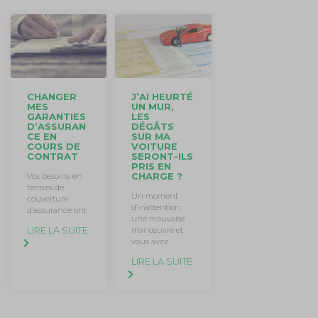
J’AI HEURTÉ
CHANGER
UN MUR,
MES
LES
GARANTIES
DÉGÂTS
D’ASSURAN
SUR MA
CE EN
VOITURE
COURS DE
SERONT-ILS
CONTRAT
PRIS EN
CHARGE ?
Vos besoins en
termes de
Un moment
couverture
d’inattention,
d’assurance ont
une mauvaise
LIRE LA SUITE
manœuvre et
vous avez
LIRE LA SUITE