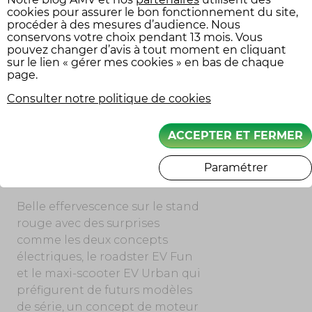
07 et Ténéré 700 également mis
cookies pour assurer le bon fonctionnement du site,
à jour au niveau du style. Mais
procéder à des mesures d’audience. Nous
on retient surtout du stand bleu
conservons votre choix pendant 13 mois. Vous
pouvez changer d’avis à tout moment en cliquant
une inédite sportive, la radicale
sur le lien « gérer mes cookies » en bas de chaque
R9, la relance du scooter urbain
page.
125 N-Max et une grosse refonte
Consulter notre politique de cookies
pour la Tracer 9.
ACCEPTER ET FERMER
Paramétrer
HONDA OU LA PUISSANCE D’UN
LEADER MONDIAL SUR L’EICMA
Belle effervescence sur le stand
rouge avec des surprises
comme les deux concepts
électriques, le roadster EV Fun
et le maxi-scooter EV Urban qui
préfigurent de futurs modèles
de série, un concept de moteur