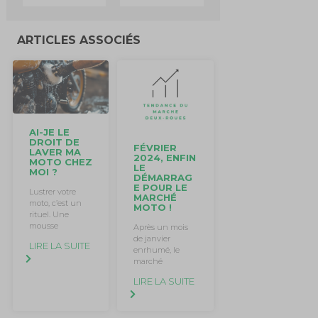
ARTICLES ASSOCIÉS
AI-JE LE
DROIT DE
FÉVRIER
LAVER MA
2024, ENFIN
MOTO CHEZ
LE
MOI ?
DÉMARRAG
E POUR LE
Lustrer votre
MARCHÉ
moto, c’est un
MOTO !
rituel. Une
mousse
Après un mois
de janvier
LIRE LA SUITE
enrhumé, le
marché
LIRE LA SUITE