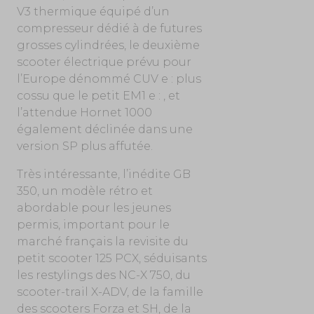
V3 thermique équipé d’un
compresseur dédié à de futures
grosses cylindrées, le deuxième
scooter électrique prévu pour
l’Europe dénommé CUV e : plus
cossu que le petit EM1 e : , et
l’attendue Hornet 1000
également déclinée dans une
version SP plus affutée.
Très intéressante, l’inédite GB
350, un modèle rétro et
abordable pour les jeunes
permis, important pour le
marché français la revisite du
petit scooter 125 PCX, séduisants
les restylings des NC-X 750, du
scooter-trail X-ADV, de la famille
des scooters Forza et SH, de la