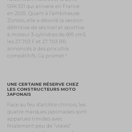
SRK 921 qui arrivera en France
en 2025. Quant à l’ambitieuse
Zontes, elle a dévoilé la version
définitive de ses trail et sportive
à moteur 3-cylindres de 699 cm3,
les ZT 703 F et ZT 703 RR,
annoncés à des prix ultra
compétitifs. Ca promet !
UNE CERTAINE RÉSERVE CHEZ
LES CONSTRUCTEURS MOTO
JAPONAIS
Face au feu d’artifice chinois, les
quatre marques japonaises sont
apparues timides avec
finalement peu de “vraies“