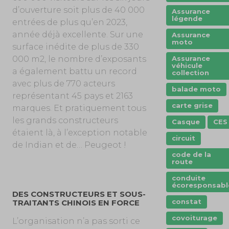
d’ouverture soit plus de 40 000
Assurance
légende
entrées de plus qu’en 2023,
année déjà excellente. Sur une
Assurance
moto
surface inédite de plus de 330
Assurance
000 m2, le nombre d’exposants
véhicule
a également battu un record
collection
avec plus de 770 acteurs
balade moto
représentant 45 pays et 2163
carte grise
marques. Et pratiquement tous
les grands constructeurs
Casque
CES
étaient là, à l’exception notable
circuit
de Indian et de… Peugeot !
code de la
route
conduite
écoresponsabl
DES CONSTRUCTEURS ET SOUS-
constat
TRAITANTS CHINOIS EN FORCE
covoiturage
L’organisation n’a pas sorti ce