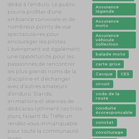
dédié à l’enduro. Le public
Assurance
légende
pourra profiter d’une
ambiance conviviale et de
Assurance
moto
nombreux points de vue
spectaculaires pour
Assurance
véhicule
encourager les pilotes.
collection
L’événement est également
balade moto
une opportunité pour les
passionnés de rencontrer
carte grise
les plus grands noms de la
Casque
CES
discipline et d’échanger
circuit
avec d’autres amateurs
d’enduro. Stands,
code de la
route
animations et séances de
conduite
dédicaces rythment ces trois
écoresponsable
jours, faisant du Trèfle un
constat
rendez-vous immanquable
pour toute la communauté
covoiturage
moto.