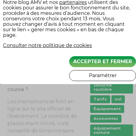
Notre
blog AMV
et nos
partenaires
utilisent des
1. Qui peut participer au Trèfle
cookies pour assurer le bon fonctionnement du site,
pneu crevé
procéder à des mesures d’audience. Nous
Lozérien AMV ?
points
conservons votre choix pendant 13 mois. Vous
pouvez changer d’avis à tout moment en cliquant
L’événement est ouvert aux
Prêt de véhicule
sur le lien « gérer mes cookies » en bas de chaque
pilotes amateurs et
page.
Quad
professionnels possédant
Consulter notre politique de cookies
remorque
une enduro, un permis de
conduire et une assurance
scooter
ACCEPTER ET FERMER
valide. Une licence FFM est
stationnement
également obligatoire
Paramétrer
sécurité
2. Comment s’inscrire à la
sécurité
course ?
routière
Tarifs
vol
Les inscriptions se font en
ligne sur le site officiel de
Équipement
l’événement. Le nombre de
économies
places étant limité, il est
équipement
conseillé de s’inscrire sans
voiture