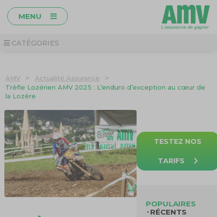
MENU
CATÉGORIES
>
>
AMV
Actualité Assurance
Trèfle Lozérien AMV 2025 : L’enduro d’exception au cœur de
la Lozère
TESTEZ NOS
TARIFS
POPULAIRES
RÉCENTS