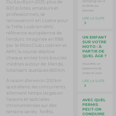
camping-car, à
Du 6 au 8 juin 2025, plus de
la tente, au
600 pilotes, amateurs et
bivouac
professionnels, se
LIRE LA SUITE
retrouveront en Lozère pour
le Trèfle Lozérien AMV,
référence européenne de
UN ENFANT
l’enduro. Imaginée en 1986
SUR VOTRE
par le Moto Club Lozérien et
MOTO : À
PARTIR DE
AMV, la course déploie
QUEL ÂGE ?
chaque année trois boucles
inédites autour de Mende,
Vous êtes un
passionné de
totalisant quelques 600 km.
moto et vous
À raison d’environ 200 km
LIRE LA SUITE
quotidiens, les concurrents
alternent temps larges en
liaisons et spéciales
AVEC QUEL
PERMIS
chronométrées sur des
PEUT-ON
terrains variés : forêts,
CONDUIRE