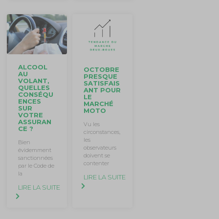
ALCOOL
OCTOBRE
AU
PRESQUE
VOLANT,
SATISFAIS
QUELLES
ANT POUR
CONSÉQU
LE
ENCES
MARCHÉ
SUR
MOTO
VOTRE
ASSURAN
Vu les
CE ?
circonstances,
les
Bien
observateurs
évidemment
doivent se
sanctionnées
contenter
par le Code de
la
LIRE LA SUITE
LIRE LA SUITE