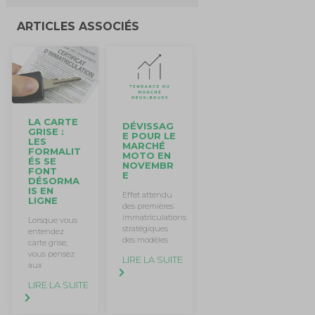
ARTICLES ASSOCIÉS
LA CARTE
DÉVISSAG
GRISE :
E POUR LE
LES
MARCHÉ
FORMALIT
MOTO EN
ÉS SE
NOVEMBR
FONT
E
DÉSORMA
IS EN
Effet attendu
LIGNE
des premières
immatriculations
Lorsque vous
stratégiques
entendez
des modèles
carte grise,
vous pensez
LIRE LA SUITE
aux
LIRE LA SUITE