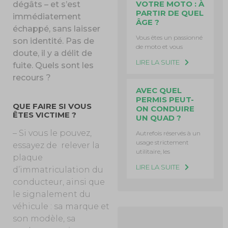
VOTRE MOTO : À
dégâts – et s’est
PARTIR DE QUEL
immédiatement
ÂGE ?
échappé, sans laisser
Vous êtes un passionné
son identité. Pas de
de moto et vous
doute, il y a délit de
LIRE LA SUITE
fuite. Quels sont les
recours ?
AVEC QUEL
PERMIS PEUT-
QUE FAIRE SI VOUS
ON CONDUIRE
ÊTES VICTIME ?
UN QUAD ?
– Si vous le pouvez,
Autrefois réservés à un
usage strictement
essayez de
relever la
utilitaire, les
plaque
LIRE LA SUITE
d’immatriculation du
conducteur, ainsi que
le signalement du
véhicule : sa marque et
son modèle, sa