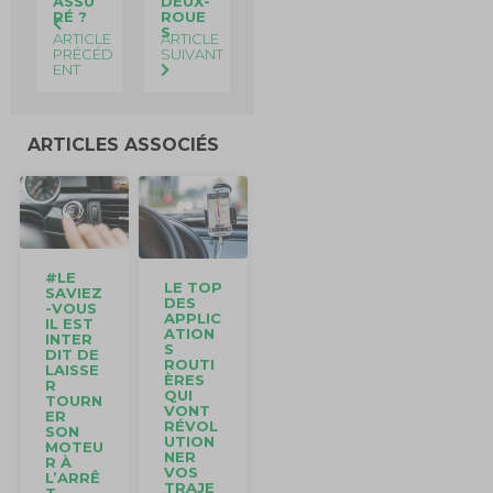
ASSU
DEUX-
RÉ ?
ROUE
S
ARTICLE
ARTICLE
PRÉCÉD
SUIVANT
ENT
ARTICLES ASSOCIÉS
#LE
LE TOP
SAVIEZ
DES
-VOUS
APPLIC
IL EST
ATION
INTER
S
DIT DE
ROUTI
LAISSE
ÈRES
R
QUI
TOURN
VONT
ER
RÉVOL
SON
UTION
MOTEU
NER
R À
VOS
L’ARRÊ
TRAJE