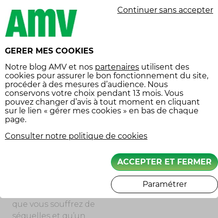
indemnisé par votre
Continuer sans accepter
assureur, malgré
l’absence de tiers
identifié.
GERER MES COOKIES
En revanche, si vous
Notre
blog AMV
et nos
partenaires
utilisent des
cookies pour assurer le bon fonctionnement du site,
êtes assuré « au tiers »,
procéder à des mesures d’audience. Nous
votre contrat ne
conservons votre choix pendant 13 mois. Vous
couvre que les
pouvez changer d’avis à tout moment en cliquant
sur le lien « gérer mes cookies » en bas de chaque
dommages que vous
page.
occasionnez à autrui.
Dans ce cas, votre
Consulter notre politique de cookies
assureur ne pourra
pas vous indemniser.
ACCEPTER ET FERMER
Si l’accident vous a
occasionné un
Paramétrer
préjudice corporel,
que vous souffrez de
séquelles et qu’un