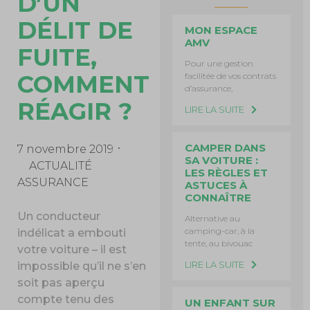
D’UN
DÉLIT DE
MON ESPACE
AMV
FUITE,
Pour une gestion
COMMENT
facilitée de vos contrats
d’assurance,
RÉAGIR ?
LIRE LA SUITE
CAMPER DANS
7 novembre 2019
SA VOITURE :
ACTUALITÉ
LES RÈGLES ET
ASSURANCE
ASTUCES À
CONNAÎTRE
Un conducteur
Alternative au
camping-car, à la
indélicat a embouti
tente, au bivouac
votre voiture – il est
LIRE LA SUITE
impossible qu’il ne s’en
soit pas aperçu
compte tenu des
UN ENFANT SUR