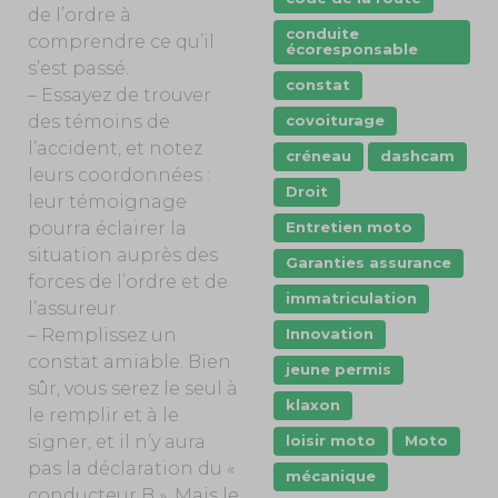
de l’ordre à
conduite
comprendre ce qu’il
écoresponsable
s’est passé.
constat
– Essayez de trouver
covoiturage
des témoins de
l’accident, et notez
créneau
dashcam
leurs coordonnées :
Droit
leur témoignage
Entretien moto
pourra éclairer la
situation auprès des
Garanties assurance
forces de l’ordre et de
immatriculation
l’assureur.
Innovation
– Remplissez un
constat amiable. Bien
jeune permis
sûr, vous serez le seul à
klaxon
le remplir et à le
loisir moto
Moto
signer, et il n’y aura
pas la déclaration du «
mécanique
conducteur B ». Mais le