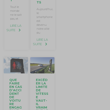
T
TS
Tout le
Aujourd’hui,
monde
le
ne le sait
smartphone
pas, et
est
devenu
LIRE LA
notre allié
SUITE
du
LIRE LA
SUITE
EXCÉD
QUE
ER LA
FAIRE
LIMITE
EN CAS
DE
D’ACCI
VITESS
DENT
E
DE
VAUT-
VOITU
IL
RE
VRAIM
ENGAG