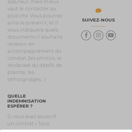
assureur, mais mieux
vaut le contacter au
plus vite. Vous pourrez
SUIVEZ-NOUS
ainsi le prévenir, et il
vous indiquera quels
documents il souhaite
recevoir en
accompagnement du
constat (les photos, le
récépissé du dépôt de
plainte, les
témoignages…).
QUELLE
INDEMNISATION
ESPÉRER ?
Si vous avez souscrit
un contrat « Tous
risques », vous serez