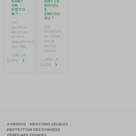
ENT LE
EANT
RISQU
UN
E
PIÉTO
ENCOU
N ?
RU ?
Les
Les
accidents
limitations
de voiture
de vitesse
arrivent
ont de
fréquemment
bonnes
pour des
raisons
LIRE LA
LIRE LA
SUITE
SUITE
A PROPOS
MENTIONS LÉGALES
PROTECTION DES DONNÉES
GÉRER MES COOKIES