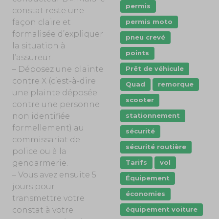
permis
constat reste une
permis moto
façon claire et
formalisée d’expliquer
pneu crevé
la situation à
points
l’assureur.
Prêt de véhicule
– Déposez une plainte
contre X (c’est-à-dire
Quad
remorque
une plainte déposée
scooter
contre une personne
stationnement
non identifiée
formellement) au
sécurité
commissariat de
sécurité routière
police ou à la
Tarifs
vol
gendarmerie.
– Vous avez ensuite 5
Équipement
jours pour
économies
transmettre votre
équipement voiture
constat à votre