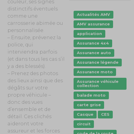
couleur, ses signes
distinctifs éventuels
Actualités AMV
comme une
carrosserie abimée ou
AMV assurance
personnalisée.
application
– Ensuite, prévenez la
Assurance 4x4
police, qui
interviendra parfois
Assurance auto
(et dans tous les cas s’il
Assurance légende
y a des blessés).
Assurance moto
– Prenez des photos
des lieux ainsi que des
Assurance véhicule
collection
dégâts sur votre
propre véhicule –
balade moto
donc des vues
carte grise
d’ensemble et de
Casque
CES
détail. Ces clichés
aideront votre
circuit
assureur et les forces
code de la route