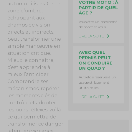
VOTRE MOTO : À
automobilistes. Cette
PARTIR DE QUEL
zone d’ombre,
ÂGE ?
échappant aux
Vous êtes un passionné
champs de vision
de moto et vous
directs et indirects,
LIRE LA SUITE
peut transformer une
simple manœuvre en
AVEC QUEL
situation critique.
PERMIS PEUT-
Mieux le connaître,
ON CONDUIRE
c’est apprendre à
UN QUAD ?
mieux l’anticiper.
Autrefois réservés à un
Comprendre ses
usage strictement
utilitaire, les
mécanismes, repérer
les moments clés de
LIRE LA SUITE
contrôle et adopter
les bons réflexes, voilà
ce qui permettra de
transformer ce danger
latent en vigilance