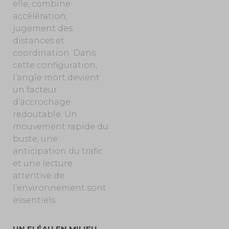
elle, combine
accélération,
jugement des
distances et
coordination. Dans
cette configuration,
l’angle mort devient
un facteur
d’accrochage
redoutable. Un
mouvement rapide du
buste, une
anticipation du trafic
et une lecture
attentive de
l’environnement sont
essentiels.
UN FLÉAU EN MILIEU