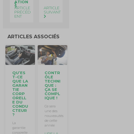
ATION
S
ARTICLE
ARTICLE
PRÉCÉD
SUIVANT
ENT
ARTICLES ASSOCIÉS
QU’ES
CONTR
T-CE
ÔLE
QUE LA
TECHNI
GARAN
QUE :
TIE
ÇA SE
CORP
COMPL
ORELL
IQUE !
E DU
CONDU
Ce sera
CTEUR
une des
?
nouveautés
de cette
La
année
garantie
corporelle
LIRE LA