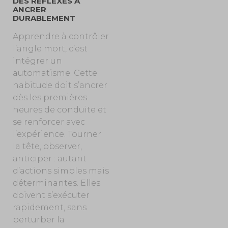
DES RÉFLEXES À
ANCRER
DURABLEMENT
Apprendre à contrôler
l’angle mort, c’est
intégrer un
automatisme. Cette
habitude doit s’ancrer
dès les premières
heures de conduite et
se renforcer avec
l’expérience. Tourner
la tête, observer,
anticiper : autant
d’actions simples mais
déterminantes. Elles
doivent s’exécuter
rapidement, sans
perturber la