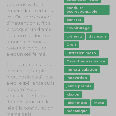
voire une voiture
conduite
entière dans certains
écoresponsable
cas. Or, une seconde
constat
d’inattention suffit à
covoiturage
provoquer un drame.
Pour un conducteur,
créneau
dashcam
ignorer ces zones
Droit
revient à conduire
Entretien moto
avec un œil fermé.
Garanties assurance
Contrairement à une
immatriculation
idée reçue, l’angle
mort ne disparaît pas
Innovation
avec l’expérience ou la
jeune permis
modernité du
klaxon
véhicule. C’est une
donnée structurelle
loisir moto
Moto
liée à la configuration
mécanique
même de la