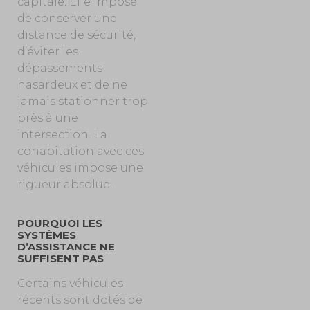
capitale. Elle impose
de conserver une
distance de sécurité,
d’éviter les
dépassements
hasardeux et de ne
jamais stationner trop
près à une
intersection. La
cohabitation avec ces
véhicules impose une
rigueur absolue.
POURQUOI LES
SYSTÈMES
D’ASSISTANCE NE
SUFFISENT PAS
Certains véhicules
récents sont dotés de