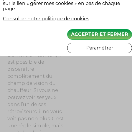
particulières. Cela
sur le lien « gérer mes cookies » en bas de chaque
signifie qu’un
page.
conducteur
Consulter notre politique de cookies
automobile doit
également anticiper
ACCEPTER ET FERMER
les angles morts… des
autres.
Paramétrer
Derrière un camion, il
est possible de
disparaître
complètement du
champ de vision du
chauffeur. Si vous ne
pouvez voir ses yeux
dans l’un de ses
rétroviseurs, il ne vous
voit pas non plus. C’est
une règle simple, mais