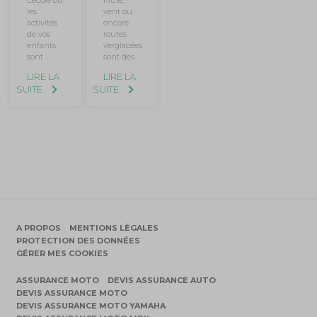
les
vent ou
activités
encore
de vos
routes
enfants
verglacées
sont
sont des
LIRE LA
LIRE LA
SUITE
SUITE
A PROPOS
MENTIONS LÉGALES
PROTECTION DES DONNÉES
GÉRER MES COOKIES
ASSURANCE MOTO
DEVIS ASSURANCE AUTO
DEVIS ASSURANCE MOTO
DEVIS ASSURANCE MOTO YAMAHA