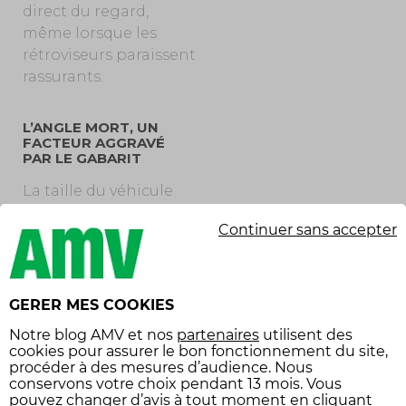
direct du regard,
même lorsque les
rétroviseurs paraissent
rassurants.
L’ANGLE MORT, UN
FACTEUR AGGRAVÉ
PAR LE GABARIT
La taille du véhicule
joue un rôle
Continuer sans accepter
déterminant dans
l’ampleur de ses
angles morts. Les
poids lourds, bus ou
GERER MES COOKIES
utilitaires disposent
Notre
blog AMV
et nos
partenaires
utilisent des
de zones aveugles
cookies pour assurer le bon fonctionnement du site,
bien plus importantes
procéder à des mesures d’audience. Nous
conservons votre choix pendant 13 mois. Vous
que les voitures
pouvez changer d’avis à tout moment en cliquant