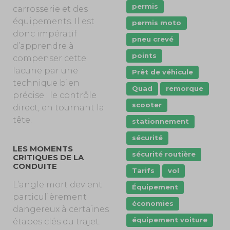
permis
carrosserie et des
équipements. Il est
permis moto
donc impératif
pneu crevé
d’apprendre à
points
compenser cette
lacune par une
Prêt de véhicule
technique bien
Quad
remorque
précise : le contrôle
scooter
direct, en tournant la
tête.
stationnement
sécurité
LES MOMENTS
sécurité routière
CRITIQUES DE LA
CONDUITE
Tarifs
vol
L’angle mort devient
Équipement
particulièrement
économies
dangereux à certaines
équipement voiture
étapes clés du trajet.