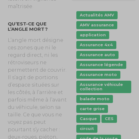
maîtrisée.
Actualités AMV
QU’EST-CE QUE
AMV assurance
L’ANGLE MORT ?
application
L’angle mort désigne
Assurance 4x4
ces zones que ni le
Assurance auto
regard direct, ni les
rétroviseurs ne
Assurance légende
permettent de couvrir.
Assurance moto
Il s’agit de portions
Assurance véhicule
d’espace situées sur
collection
les côtés, à l’arrière et
balade moto
parfois même à l’avant
du véhicule, selon sa
carte grise
taille. Ce que vous ne
Casque
CES
voyez pas peut
circuit
pourtant s’y cacher :
deux-roues, piéton,
code de la route