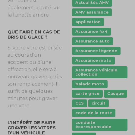
véhicule est
Actualités AMV
également ajouté sur
AMV assurance
la lunette arrière
application
Assurance 4x4
QUE FAIRE EN CAS DE
BRIS DE GLACE ?
Assurance auto
Si votre vitre est brisée
Assurance légende
au cours d’un
Assurance moto
accident ou d’une
effraction, elle sera à
Assurance véhicule
collection
nouveau gravée après
son remplacement. Il
balade moto
suffit de quelques
carte grise
Casque
minutes pour graver
CES
circuit
une vitre.
code de la route
L’INTÉRÊT DE FAIRE
conduite
écoresponsable
GRAVER LES VITRES
D’UN VÉHICULE