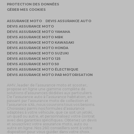
PROTECTION DES DONNÉES
GÉRER MES COOKIES
ASSURANCE MOTO
DEVIS ASSURANCE AUTO
DEVIS ASSURANCE MOTO
DEVIS ASSURANCE MOTO YAMAHA
DEVIS ASSURANCE MOTO MBK
DEVIS ASSURANCE MOTO KAWASAKI
DEVIS ASSURANCE MOTO HONDA
DEVIS ASSURANCE MOTO SUZUKI
DEVIS ASSURANCE MOTO 125
DEVIS ASSURANCE MOTO 50
DEVIS ASSURANCE MOTO ÉLECTRIQUE
DEVIS ASSURANCE MOTO PAR MOTORISATION
AMV, leader de l’assurance moto et scooter,
propose en ligne une gamme complète de
solutions d’assurances dédiées aux particuliers.
De l’assurance auto à l’assurance habitation, en
passant par l’assurance moto de collection et
l’assurance 4X4, nous couvrons tous vos besoins.
Choisissez parmi nos formules d’assurance
adaptées à votre véhicule, que ce soit un jetski,
un quad ou autre, et personnalisez votre contrat
avec des garanties spécifiques. Obtenez un devis
et souscrivez votre assurance moto, auto ou
autre en ligne. Nos 260 conseillers sont à votre
disposition pour vous guider dans votre choix.