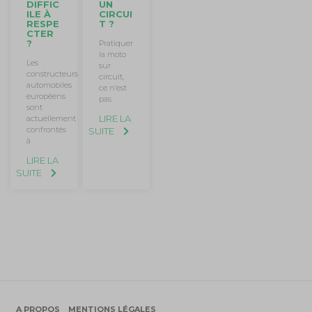
UN
DIFFIC
CIRCUI
ILE À
T ?
RESPE
CTER
?
Pratiquer
la moto
Les
sur
constructeurs
circuit,
automobiles
ce n’est
européens
pas
sont
LIRE LA
actuellement
confrontés
SUITE
à
LIRE LA
SUITE
A PROPOS
MENTIONS LÉGALES