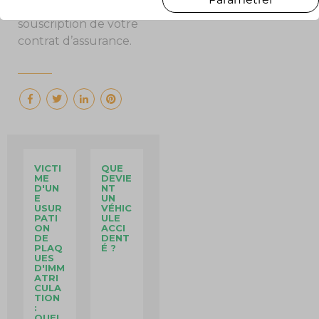
notamment lors de la
souscription de votre
contrat d’assurance.
VICTI
QUE
ME
DEVIE
D'UN
NT
E
UN
USUR
VÉHIC
PATI
ULE
ON
ACCI
DE
DENT
PLAQ
É ?
UES
D'IMM
ATRI
CULA
TION
:
QUEL