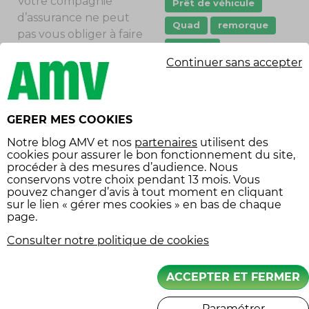
Votre compagnie
Prêt de véhicule
d’assurance ne peut
Quad
remorque
pas vous obliger à faire
scooter
graver les vitres de
Continuer sans accepter
votre véhicule : le
stationnement
choix de cette
sécurité
démarche revient en
sécurité routière
effet à l’acheteur, il
GERER MES COOKIES
n’existe aucune
Tarifs
vol
Notre
blog AMV
et nos
partenaires
utilisent des
obligation légale,
cookies pour assurer le bon fonctionnement du site,
Équipement
même pour un
procéder à des mesures d’audience. Nous
conservons votre choix pendant 13 mois. Vous
économies
véhicule
pouvez changer d’avis à tout moment en cliquant
neuf.
Compliquant la
équipement voiture
sur le lien « gérer mes cookies » en bas de chaque
revente des véhicules
page.
volés, le gravage des
Consulter notre politique de cookies
vitres a toutefois un
SUIVEZ-NOUS
effet dissuasif qu’il est
ACCEPTER ET FERMER
intéressant de
prendre en compte,
Paramétrer