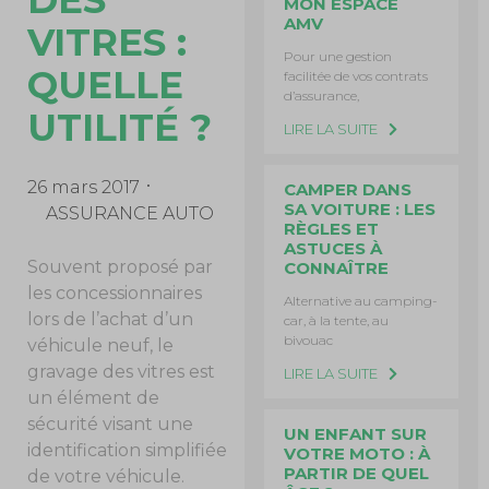
DES
MON ESPACE
AMV
VITRES :
Pour une gestion
QUELLE
facilitée de vos contrats
d’assurance,
UTILITÉ ?
LIRE LA SUITE
26 mars 2017
CAMPER DANS
SA VOITURE : LES
ASSURANCE AUTO
RÈGLES ET
ASTUCES À
Souvent proposé par
CONNAÎTRE
les concessionnaires
Alternative au camping-
lors de l’achat d’un
car, à la tente, au
bivouac
véhicule neuf, le
gravage des vitres est
LIRE LA SUITE
un élément de
sécurité visant une
UN ENFANT SUR
identification simplifiée
VOTRE MOTO : À
PARTIR DE QUEL
de votre véhicule.