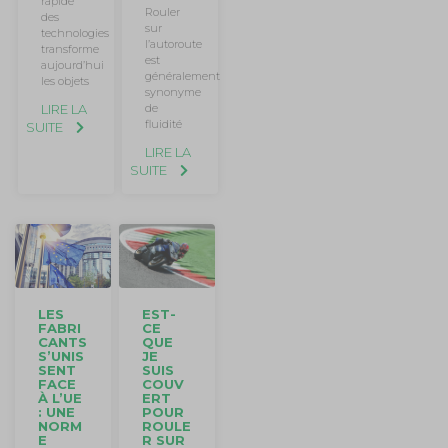
rapide
Rouler
des
sur
technologies
l’autoroute
transforme
est
aujourd’hui
généralement
les objets
synonyme
de
LIRE LA
fluidité
SUITE
LIRE LA
SUITE
EST-
LES
CE
FABRI
QUE
CANTS
JE
S’UNIS
SUIS
SENT
COUV
FACE
ERT
À L’UE
POUR
: UNE
ROULE
NORM
R SUR
E