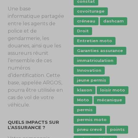
constat
Une base
covoiturage
informatique partagée
créneau
dashcam
entre les agents de
police et de
Droit
gendarmerie, les
Entretien moto
douanes, ainsi que les
Garanties assurance
assureurs réunit
l’ensemble de ces
immatriculation
numéros
Innovation
d’identification. Cette
jeune permis
base, appelée ARGOS,
pourra être utilisée en
klaxon
loisir moto
cas de vol de votre
Moto
mécanique
véhicule.
permis
permis moto
QUELS IMPACTS SUR
L’ASSURANCE ?
pneu crevé
points