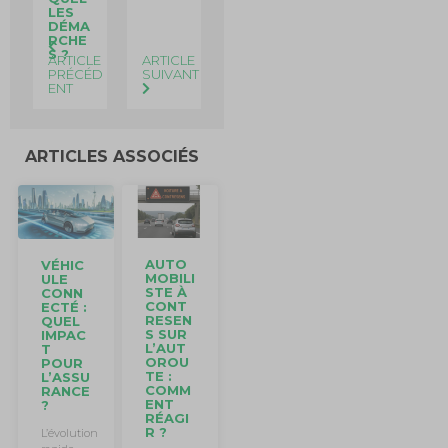
LES
DÉMA
RCHE
S ?
ARTICLE
ARTICLE
PRÉCÉD
SUIVANT
ENT
ARTICLES ASSOCIÉS
AUTO
VÉHIC
MOBILI
ULE
STE À
CONN
CONT
ECTÉ :
RESEN
QUEL
S SUR
IMPAC
L’AUT
T
OROU
POUR
TE :
L’ASSU
COMM
RANCE
ENT
?
RÉAGI
R ?
L’évolution