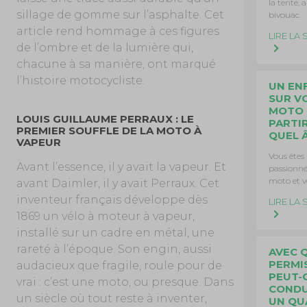
la tente, 
sillage de gomme sur l’asphalte. Cet
bivouac
article rend hommage à ces figures
LIRE LA 
de l’ombre et de la lumière qui,
chacune à sa manière, ont marqué
l’histoire motocycliste.
UN EN
SUR V
MOTO :
LOUIS GUILLAUME PERRAUX : LE
PARTI
PREMIER SOUFFLE DE LA MOTO À
QUEL 
VAPEUR
Vous êtes
Avant l’essence, il y avait la vapeur. Et
passionné
moto et 
avant Daimler, il y avait Perraux. Cet
inventeur français développe dès
LIRE LA 
1869 un vélo à moteur à vapeur,
installé sur un cadre en métal, une
rareté à l’époque. Son engin, aussi
AVEC 
PERMI
audacieux que fragile, roule pour de
PEUT-
vrai : c’est une moto, ou presque. Dans
CONDU
un siècle où tout reste à inventer,
UN QU