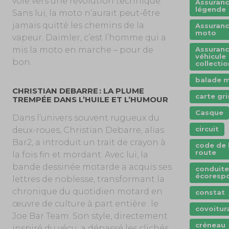
voie vers une révolution technique.
Assuran
légende
Sans lui, la moto n’aurait peut-être
jamais quitté les chemins de la
Assuran
moto
vapeur. Daimler, c’est l’homme qui a
Assuran
mis la moto en marche – pour de
véhicule
bon.
collectio
balade 
CHRISTIAN DEBARRE : LA PLUME
carte gri
TREMPÉE DANS L’HUILE ET L’HUMOUR
Casque
Dans l’univers souvent rugueux du
circuit
deux-roues, Christian Debarre, alias
Bar2, a introduit un trait de crayon à
code de 
route
la fois fin et mordant. Avec lui, la
bande dessinée motarde a acquis ses
conduite
écoresp
lettres de noblesse, transformant la
chronique du quotidien motard en
constat
œuvre de culture à part entière : le
covoitur
Joe Bar Team. Son style, directement
créneau
inspiré du vécu, a dépassé les clichés