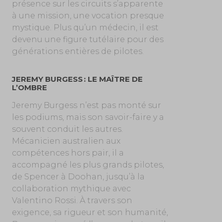
présence sur les circuits s’apparente
à une mission, une vocation presque
mystique. Plus qu’un médecin, il est
devenu une figure tutélaire pour des
générations entières de pilotes.
JEREMY BURGESS : LE MAÎTRE DE
L’OMBRE
Jeremy Burgess n’est pas monté sur
les podiums, mais son savoir-faire y a
souvent conduit les autres.
Mécanicien australien aux
compétences hors pair, il a
accompagné les plus grands pilotes,
de Spencer à Doohan, jusqu’à la
collaboration mythique avec
Valentino Rossi. À travers son
exigence, sa rigueur et son humanité,