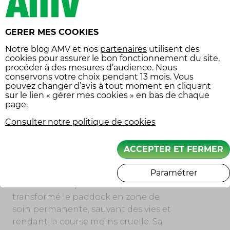
exaltante, tournée vers l’innovation.
En soutenant des projets inédits, en
défendant des choix audacieux, il a su
GERER MES COOKIES
peser sur les orientations de
Notre
blog AMV
et nos
partenaires
utilisent des
l’industrie et faire rayonner son pays
cookies pour assurer le bon fonctionnement du site,
au cœur du paysage motocycliste.
procéder à des mesures d’audience. Nous
conservons votre choix pendant 13 mois. Vous
pouvez changer d’avis à tout moment en cliquant
sur le lien « gérer mes cookies » en bas de chaque
CLAUDIO COSTA : LE MÉDECIN DES
page.
CIRCUITS
Consulter notre politique de cookies
Surnommé affectueusement « le
Docteur », Claudio Costa a soigné
plus que des fractures. Il a apporté
ACCEPTER ET FERMER
une humanité nouvelle dans un
sport autrefois livré à la fatalité. En
Paramétrer
créant la clinique mobile, il a
transformé le paddock en zone de
soin permanente, sauvant des vies et
rendant la course moins cruelle. Sa