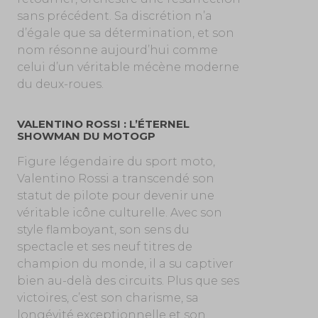
sans précédent. Sa discrétion n’a
d’égale que sa détermination, et son
nom résonne aujourd’hui comme
celui d’un véritable mécène moderne
du deux-roues.
VALENTINO ROSSI : L’ÉTERNEL
SHOWMAN DU MOTOGP
Figure légendaire du sport moto,
Valentino Rossi a transcendé son
statut de pilote pour devenir une
véritable icône culturelle. Avec son
style flamboyant, son sens du
spectacle et ses neuf titres de
champion du monde, il a su captiver
bien au-delà des circuits. Plus que ses
victoires, c’est son charisme, sa
longévité exceptionnelle et son