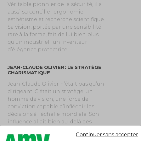
Véritable pionnier de la sécurité, il a
aussi su concilier ergonomie,
esthétisme et recherche scientifique.
Sa vision, portée par une sensibilité
rare à la forme, fait de lui bien plus
qu’un industriel : un inventeur
d’élégance protectrice.
JEAN-CLAUDE OLIVIER : LE STRATÈGE
CHARISMATIQUE
Jean-Claude Olivier n’était pas qu’un
dirigeant. C’était un stratège, un
homme de vision, une force de
conviction capable d’infléchir les
décisions à l’échelle mondiale. Son
influence allait bien au-delà des
frontières, car il incarnait une
Continuer sans accepter
certaine idée de la moto : exigeante,