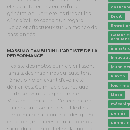
et su capturer l’essence d’une
dashca
génération. Derrière les rires et les
Droit
clins d’œil, se cachait un regard
Entretie
lucide et affectueux sur un monde de
passionnés.
Garantie
assuranc
immatric
MASSIMO TAMBURINI : L’ARTISTE DE LA
PERFORMANCE
Innovati
Il existe des motos qui ne vieillissent
jeune pe
jamais, des machines qui suscitent
klaxon
l’émotion bien avant d’avoir été
loisir m
démarrées. Ce miracle esthétique
porte souvent la signature de
Moto
Massimo Tamburini. Ce technicien
mécaniq
italien a su associer le souffle de la
permis
performance à l’épure du design. Ses
créations, inspirées d’un art presque
permis 
sacré du dessin, ont élevé la moto au