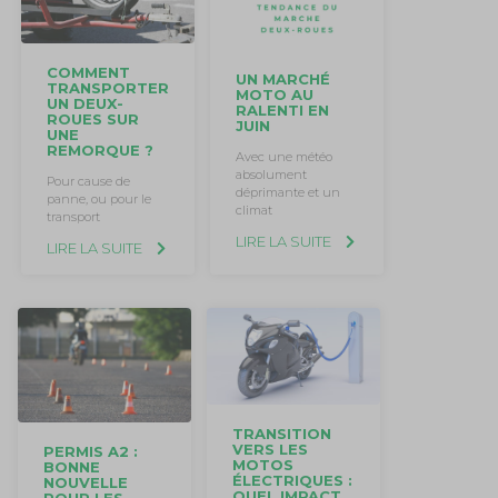
COMMENT
UN MARCHÉ
TRANSPORTER
MOTO AU
UN DEUX-
RALENTI EN
ROUES SUR
JUIN
UNE
REMORQUE ?
Avec une météo
absolument
Pour cause de
déprimante et un
panne, ou pour le
climat
transport
LIRE LA SUITE
LIRE LA SUITE
TRANSITION
VERS LES
PERMIS A2 :
MOTOS
BONNE
ÉLECTRIQUES :
NOUVELLE
QUEL IMPACT