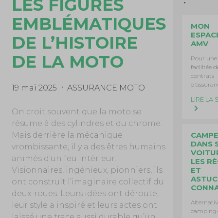
LES FIGURES
EMBLÉMATIQUES
MON
ESPAC
DE L’HISTOIRE
AMV
DE LA MOTO
Pour une 
facilitée d
contrats
d’assuran
19 mai 2025
ASSURANCE MOTO
LIRE LA 
On croit souvent que la moto se
résume à des cylindres et du chrome.
CAMP
Mais derrière la mécanique
DANS 
vrombissante, il y a des êtres humains
VOITUR
animés d’un feu intérieur.
LES R
ET
Visionnaires, ingénieux, pionniers, ils
ASTUC
ont construit l’imaginaire collectif du
CONNA
deux-roues. Leurs idées ont dérouté,
Alternati
leur style a inspiré et leurs actes ont
camping-
laissé une trace aussi durable qu’un