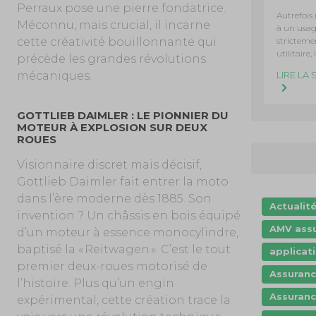
Perraux pose une pierre fondatrice.
Autrefois 
Méconnu, mais crucial, il incarne
à un usa
stricteme
cette créativité bouillonnante qui
utilitaire, 
précède les grandes révolutions
LIRE LA 
mécaniques.
GOTTLIEB DAIMLER : LE PIONNIER DU
MOTEUR À EXPLOSION SUR DEUX
ROUES
Visionnaire discret mais décisif,
Gottlieb Daimler fait entrer la moto
dans l’ère moderne dès 1885. Son
Actualit
invention ? Un châssis en bois équipé
AMV ass
d’un moteur à essence monocylindre,
baptisé la « Reitwagen ». C’est le tout
applicat
premier deux-roues motorisé de
Assuranc
l’histoire. Plus qu’un engin
Assuranc
expérimental, cette création trace la