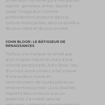
dimension humaine qui a marqué les
esprits : généreux, entier, Seurat a
laissé l’image d’un homme
profondément enraciné dans la
culture motocycliste, dans ce qu’elle a
de plus noble et de plus sincère.
JOHN BLOOR : LE BÂTISSEUR DE
RENAISSANCES
Parfois, une marque ne renaît pas
d’un miracle industriel, mais d’une
volonté personnelle. John Bloor, issu
d’un tout autre univers, a fait preuve
d’une audace inouïe en
reconstruisant de toutes pièces un
empire motocycliste. Là où d’autres
voyaient des ruines, lui a vu un
potentiel. Il a investi sans se
retourner, orchestré une résurrection