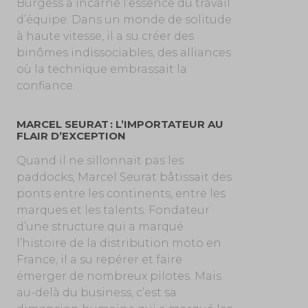
Burgess a incarné l’essence du travail
d’équipe. Dans un monde de solitude
à haute vitesse, il a su créer des
binômes indissociables, des alliances
où la technique embrassait la
confiance.
MARCEL SEURAT : L’IMPORTATEUR AU
FLAIR D’EXCEPTION
Quand il ne sillonnait pas les
paddocks, Marcel Seurat bâtissait des
ponts entre les continents, entre les
marques et les talents. Fondateur
d’une structure qui a marqué
l’histoire de la distribution moto en
France, il a su repérer et faire
émerger de nombreux pilotes. Mais
au-delà du business, c’est sa