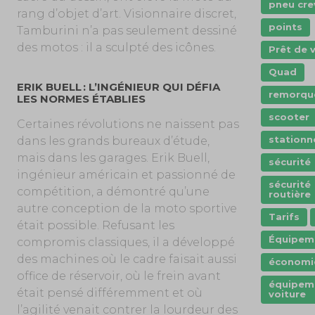
pneu cre
rang d’objet d’art. Visionnaire discret,
points
Tamburini n’a pas seulement dessiné
des motos : il a sculpté des icônes.
Prêt de 
Quad
ERIK BUELL : L’INGÉNIEUR QUI DÉFIA
remorqu
LES NORMES ÉTABLIES
scooter
Certaines révolutions ne naissent pas
station
dans les grands bureaux d’étude,
mais dans les garages. Erik Buell,
sécurité
ingénieur américain et passionné de
sécurité
compétition, a démontré qu’une
routière
autre conception de la moto sportive
Tarifs
était possible. Refusant les
Équipem
compromis classiques, il a développé
des machines où le cadre faisait aussi
économi
office de réservoir, où le frein avant
équipem
était pensé différemment et où
voiture
l’agilité venait contrer la lourdeur des