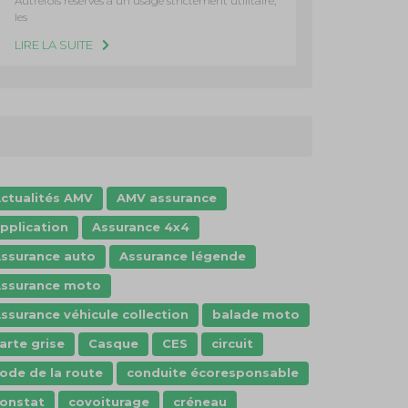
Autrefois réservés à un usage strictement utilitaire,
les
LIRE LA SUITE
ctualités AMV
AMV assurance
pplication
Assurance 4x4
ssurance auto
Assurance légende
ssurance moto
ssurance véhicule collection
balade moto
arte grise
Casque
CES
circuit
ode de la route
conduite écoresponsable
onstat
covoiturage
créneau