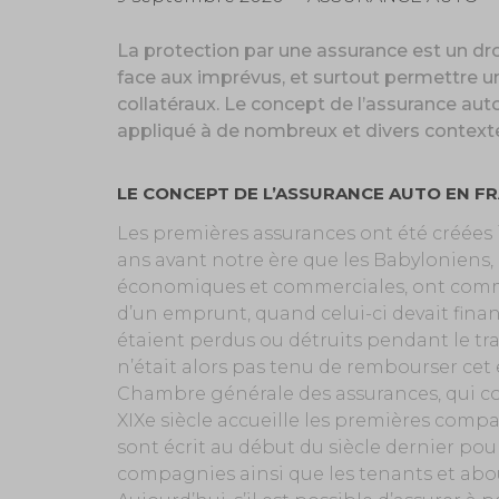
La protection par une assurance est un dr
face aux imprévus, et surtout permett
collatéraux. Le concept de l’assurance auto
appliqué à de nombreux et divers context
LE CONCEPT DE L’ASSURANCE AUTO EN F
Les premières assurances ont été créées il
ans avant notre ère que les Babyloniens
économiques et commerciales, ont comm
d’un emprunt, quand celui-ci devait fina
étaient perdus ou détruits pendant le tr
n’était alors pas tenu de rembourser cet 
Chambre générale des assurances, qui con
XIXe siècle accueille les premières compa
sont écrit au début du siècle dernier pou
compagnies ainsi que les tenants et abou