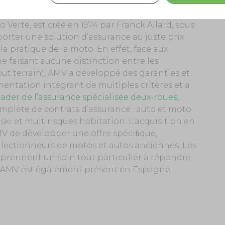
erte, est créé en 1974 par Franck Allard, sous
orter une solution d’assurance au juste prix
la pratique de la moto. En effet, face aux
ne faisant aucune distinction entre les
tout terrain), AMV a développé des garanties et
mentation intégrant de multiples critères et a
eader de l’assurance spécialisée deux-roues
,
ète de contrats d’assurance : auto et moto
-ski et multirisques habitation. L’acquisition en
V de développer une offre spéciﬁque,
lectionneurs de motos et autos anciennes. Les
prennent un soin tout particulier à répondre
e. AMV est également présent en Espagne