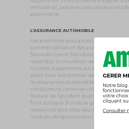
Aujourd’hui, s’il est possible d’assurer à
immatériel, certaines assurances sont obli
automobile.
L’ASSURANCE AUTOMOBILE
Les premières assurances automobiles ont 
commercialisation des premières voitures
Seconde Guerre Mondiale, les véhicules i
répandus, la circulation se densifie, augm
sociétés d’assurances qui sont à l’initiati
ayant pour but premier de sensibiliser le
GERER M
les assurances automobiles ne sont pas 
Notre
blog
conducteurs, certaines victimes d’accid
fonctionne
votre choi
l’auteur de l’accident quand celui-ci n’en
cliquant su
fond solidaire (Fonds de garantie automob
ressources sont vites épuisées. C’est pou
Consulter n
rendues obligatoires pour tout propriétai