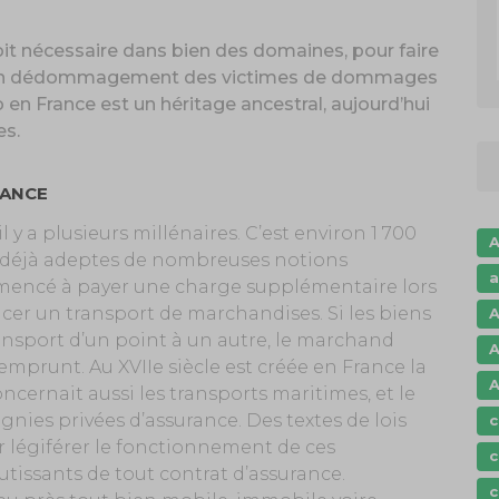
oit nécessaire dans bien des domaines, pour faire
re un dédommagement des victimes de dommages
 en France est un héritage ancestral, aujourd’hui
es.
RANCE
 y a plusieurs millénaires. C’est environ 1 700
A
, déjà adeptes de nombreuses notions
a
encé à payer une charge supplémentaire lors
ncer un transport de marchandises. Si les biens
A
ansport d’un point à un autre, le marchand
A
emprunt. Au XVIIe siècle est créée en France la
A
cernait aussi les transports maritimes, et le
gnies privées d’assurance. Des textes de lois
c
r légiférer le fonctionnement de ces
c
tissants de tout contrat d’assurance.
c