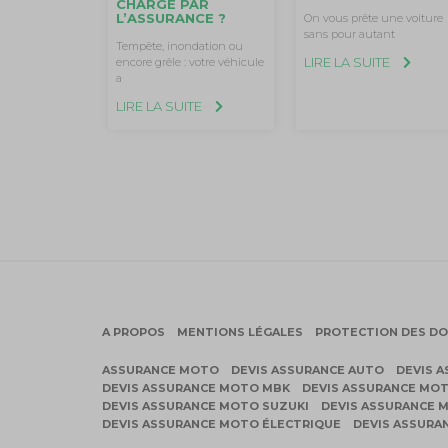
CHARGE PAR
L’ASSURANCE ?
On vous prête une voiture
sans pour autant
Tempête, inondation ou
LIRE LA SUITE
encore grêle : votre véhicule
a
LIRE LA SUITE
A PROPOS
MENTIONS LÉGALES
PROTECTION DES D
ASSURANCE MOTO
DEVIS ASSURANCE AUTO
DEVIS 
DEVIS ASSURANCE MOTO MBK
DEVIS ASSURANCE MO
DEVIS ASSURANCE MOTO SUZUKI
DEVIS ASSURANCE M
DEVIS ASSURANCE MOTO ÉLECTRIQUE
DEVIS ASSURA