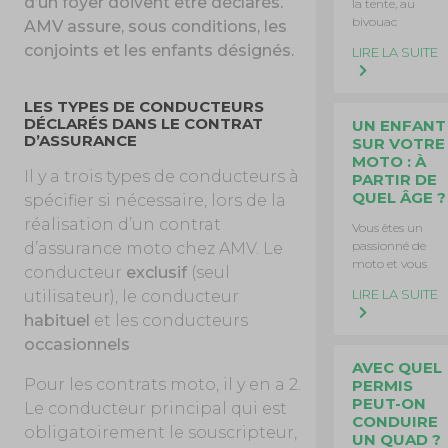
d’un foyer doivent être déclarés.
la tente, au
bivouac
AMV assure, sous conditions, les
conjoints et les enfants désignés.
LIRE LA SUITE
LES TYPES DE CONDUCTEURS
DÉCLARÉS DANS LE CONTRAT
UN ENFANT
D’ASSURANCE
SUR VOTRE
MOTO : À
Il y a trois types de conducteurs à
PARTIR DE
QUEL ÂGE ?
spécifier si nécessaire, lors de la
réalisation d’un contrat
Vous êtes un
passionné de
d’assurance moto chez AMV. Le
moto et vous
conducteur
exclusif
(seul
LIRE LA SUITE
utilisateur), le conducteur
habituel
et les conducteurs
occasionnels
AVEC QUEL
Pour les contrats moto, il y en a 2.
PERMIS
PEUT-ON
Le conducteur principal qui est
CONDUIRE
obligatoirement le souscripteur,
UN QUAD ?