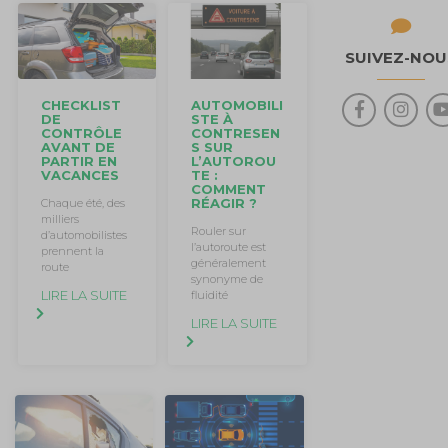
SUIVEZ-NOU
CHECKLIST
AUTOMOBILI
DE
STE À
CONTRÔLE
CONTRESEN
AVANT DE
S SUR
PARTIR EN
L’AUTOROU
VACANCES
TE :
COMMENT
RÉAGIR ?
Chaque été, des
milliers
Rouler sur
d’automobilistes
l’autoroute est
prennent la
généralement
route
synonyme de
LIRE LA SUITE
fluidité
LIRE LA SUITE