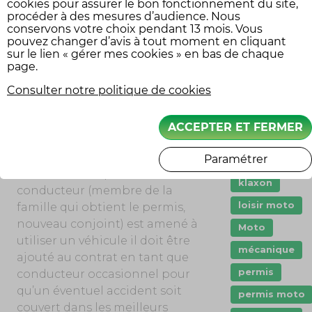
cookies pour assurer le bon fonctionnement du site,
son assurance sur les deux
procéder à des mesures d’audience. Nous
dashcam
dernières années, ainsi que a
conservons votre choix pendant 13 mois. Vous
Droit
pouvez changer d’avis à tout moment en cliquant
nullité de son contrat, une
sur le lien « gérer mes cookies » en bas de chaque
amende conséquente voire
Entretien mot
page.
même une peine de prison.
Garanties
Consulter notre politique de cookies
assurance
CHANGEMENTS DE SITUATION
immatriculati
ACCEPTER ET FERMER
Innovation
Il est indispensable de déclarer
au plus vite tout changement de
Paramétrer
jeune permis
situation. Lorsqu’un nouveau
klaxon
conducteur (membre de la
loisir moto
famille qui obtient le permis,
nouveau conjoint) est amené à
Moto
utiliser un véhicule il doit être
mécanique
ajouté au contrat en tant que
permis
conducteur occasionnel pour
qu’un éventuel accident soit
permis moto
couvert dans les meilleurs