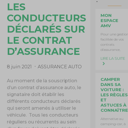
LES
CONDUCTEURS
MON
ESPACE
AMV
DÉCLARÉS SUR
Pour une gestio
LE CONTRAT
facilitée de vos
contrats
D’ASSURANCE
d’assurance,
LIRE LA SUITE
8 juin 2021
ASSURANCE AUTO
CAMPER
Au moment de la souscription
DANS SA
d’un contrat d’assurance auto, le
VOITURE :
signataire doit établir les
LES RÈGLES
ET
différents conducteurs déclarés
ASTUCES À
qui seront amenés à utiliser le
CONNAÎTRE
véhicule.
Tous les conducteurs
Alternative au
réguliers ou récurrents au sein
camping-car, à