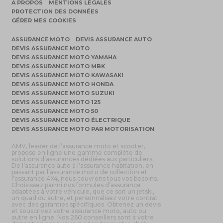
A PROPOS
MENTIONS LÉGALES
PROTECTION DES DONNÉES
GÉRER MES COOKIES
ASSURANCE MOTO
DEVIS ASSURANCE AUTO
DEVIS ASSURANCE MOTO
DEVIS ASSURANCE MOTO YAMAHA
DEVIS ASSURANCE MOTO MBK
DEVIS ASSURANCE MOTO KAWASAKI
DEVIS ASSURANCE MOTO HONDA
DEVIS ASSURANCE MOTO SUZUKI
DEVIS ASSURANCE MOTO 125
DEVIS ASSURANCE MOTO 50
DEVIS ASSURANCE MOTO ÉLECTRIQUE
DEVIS ASSURANCE MOTO PAR MOTORISATION
AMV, leader de l’assurance moto et scooter,
propose en ligne une gamme complète de
solutions d’assurances dédiées aux particuliers.
De l’assurance auto à l’assurance habitation, en
passant par l’assurance moto de collection et
l’assurance 4X4, nous couvrons tous vos besoins.
Choisissez parmi nos formules d’assurance
adaptées à votre véhicule, que ce soit un jetski,
un quad ou autre, et personnalisez votre contrat
avec des garanties spécifiques. Obtenez un devis
et souscrivez votre assurance moto, auto ou
autre en ligne. Nos 260 conseillers sont à votre