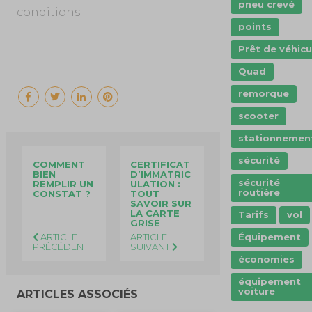
pneu crevé
conditions
points
Prêt de véhicu
Quad
remorque
scooter
stationnemen
sécurité
COMMENT
CERTIFICAT
BIEN
D’IMMATRIC
sécurité
REMPLIR UN
ULATION :
routière
CONSTAT ?
TOUT
SAVOIR SUR
LA CARTE
Tarifs
vol
GRISE
Équipement
ARTICLE
ARTICLE
PRÉCÉDENT
SUIVANT
économies
équipement
voiture
ARTICLES ASSOCIÉS