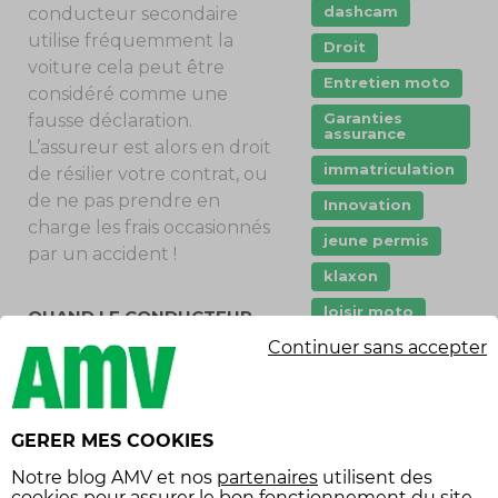
dashcam
conducteur secondaire
utilise fréquemment la
Droit
voiture cela peut être
Entretien moto
considéré comme une
Garanties
fausse déclaration.
assurance
L’assureur est alors en droit
immatriculation
de résilier votre contrat, ou
de ne pas prendre en
Innovation
charge les frais occasionnés
jeune permis
par un accident !
klaxon
loisir moto
QUAND LE CONDUCTEUR
SECONDAIRE EST UN JEUNE
Continuer sans accepter
Moto
CONDUCTEUR…
mécanique
Déclarer un conducteur
permis
secondaire n’entraîne
GERER MES COOKIES
généralement pas
permis moto
d’augmentation du
Notre
blog AMV
et nos
partenaires
utilisent des
pneu crevé
cookies pour assurer le bon fonctionnement du site,