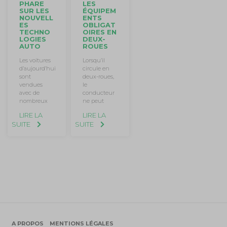
LES
PHARE
ÉQUIPEM
SUR LES
ENTS
NOUVELL
OBLIGAT
ES
OIRES EN
TECHNO
DEUX-
LOGIES
ROUES
AUTO
Lorsqu’il
Les voitures
circule en
d’aujourd’hui
deux-roues,
sont
le
vendues
conducteur
avec de
ne peut
nombreux
LIRE LA
LIRE LA
SUITE
SUITE
A PROPOS
MENTIONS LÉGALES