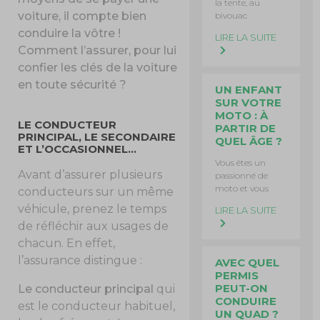
la tente, au
voiture, il compte bien
bivouac
conduire la vôtre !
LIRE LA SUITE
Comment l’assurer, pour lui
confier les clés de la voiture
en toute sécurité ?
UN ENFANT
SUR VOTRE
MOTO : À
LE CONDUCTEUR
PARTIR DE
PRINCIPAL, LE SECONDAIRE
QUEL ÂGE ?
ET L’OCCASIONNEL…
Vous êtes un
Avant d’assurer plusieurs
passionné de
moto et vous
conducteurs sur un même
véhicule, prenez le temps
LIRE LA SUITE
de réfléchir aux usages de
chacun. En effet,
l’assurance distingue :
AVEC QUEL
PERMIS
PEUT-ON
Le conducteur principal
qui
CONDUIRE
est le conducteur habituel,
UN QUAD ?