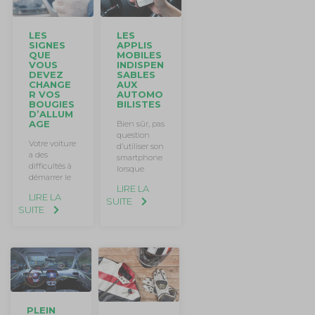
LES
LES
APPLIS
SIGNES
MOBILES
QUE
INDISPEN
VOUS
SABLES
DEVEZ
AUX
CHANGE
AUTOMO
R VOS
BILISTES
BOUGIES
D’ALLUM
AGE
Bien sûr, pas
question
Votre voiture
d’utiliser son
a des
smartphone
difficultés à
lorsque
démarrer le
LIRE LA
LIRE LA
SUITE
SUITE
PLEIN