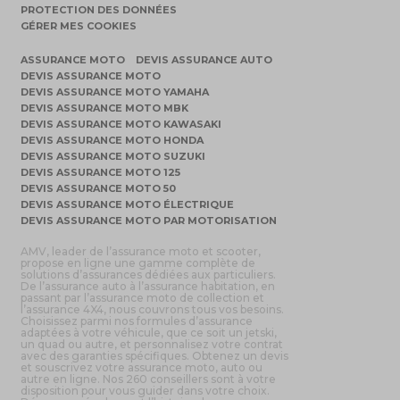
PROTECTION DES DONNÉES
GÉRER MES COOKIES
ASSURANCE MOTO
DEVIS ASSURANCE AUTO
DEVIS ASSURANCE MOTO
DEVIS ASSURANCE MOTO YAMAHA
DEVIS ASSURANCE MOTO MBK
DEVIS ASSURANCE MOTO KAWASAKI
DEVIS ASSURANCE MOTO HONDA
DEVIS ASSURANCE MOTO SUZUKI
DEVIS ASSURANCE MOTO 125
DEVIS ASSURANCE MOTO 50
DEVIS ASSURANCE MOTO ÉLECTRIQUE
DEVIS ASSURANCE MOTO PAR MOTORISATION
AMV, leader de l’assurance moto et scooter,
propose en ligne une gamme complète de
solutions d’assurances dédiées aux particuliers.
De l’assurance auto à l’assurance habitation, en
passant par l’assurance moto de collection et
l’assurance 4X4, nous couvrons tous vos besoins.
Choisissez parmi nos formules d’assurance
adaptées à votre véhicule, que ce soit un jetski,
un quad ou autre, et personnalisez votre contrat
avec des garanties spécifiques. Obtenez un devis
et souscrivez votre assurance moto, auto ou
autre en ligne. Nos 260 conseillers sont à votre
disposition pour vous guider dans votre choix.