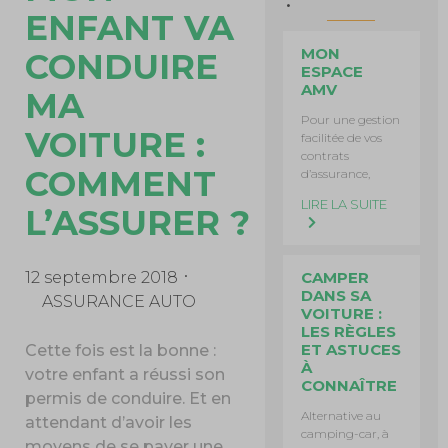
ENFANT VA
MON
CONDUIRE
ESPACE
AMV
MA
Pour une gestion
VOITURE :
facilitée de vos
contrats
COMMENT
d’assurance,
LIRE LA SUITE
L’ASSURER ?
12 septembre 2018
CAMPER
DANS SA
ASSURANCE AUTO
VOITURE :
LES RÈGLES
ET ASTUCES
Cette fois est la bonne :
À
votre enfant a réussi son
CONNAÎTRE
permis de conduire. Et en
Alternative au
attendant d’avoir les
camping-car, à
moyens de se payer une