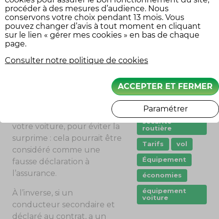
montant des primes
procéder à des mesures d’audience. Nous
points
d’assurance… sauf s’il s’agit
conservons votre choix pendant 13 mois. Vous
d’un conducteur novice.
pouvez changer d’avis à tout moment en cliquant
Prêt de véhicule
sur le lien « gérer mes cookies » en bas de chaque
Dans ce cas, une surprime
page.
Quad
sera généralement
remorque
appliquée.
Consulter notre politique de cookies
scooter
Mais ne prenez pas le risque
ACCEPTER ET FERMER
stationnement
de « cacher » à votre
assureur l’usage régulier
sécurité
Paramétrer
de votre enfant fait de
sécurité
votre voiture, pour éviter la
routière
surprime : cela pourrait être
Tarifs
vol
considéré comme une
Équipement
fausse déclaration à
l’assurance.
économies
équipement
À l’inverse, si un
voiture
conducteur secondaire et
déclaré au contrat, a un