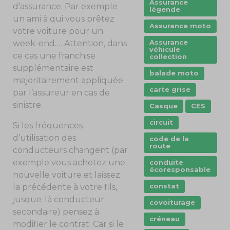
Assurance
d’assurance. Par exemple
légende
un ami à qui vous prêtez
Assurance moto
votre voiture pour un
Assurance
week-end…. Attention, dans
véhicule
ce cas une franchise
collection
supplémentaire est
balade moto
majoritairement appliquée
carte grise
par l’assureur en cas de
sinistre.
Casque
CES
circuit
Si les fréquences
d’utilisation des
code de la
route
conducteurs changent (par
exemple vous achetez une
conduite
écoresponsable
nouvelle voiture et laissez
constat
la précédente à votre fils,
jusque-là conducteur
covoiturage
secondaire) pensez à
créneau
modifier le contrat. Car si le