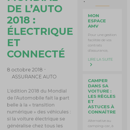
DE L’AUTO
MON
2018 :
ESPACE
AMV
ÉLECTRIQUE
Pour une gestion
ET
facilitée de vos
contrats
CONNECTÉ
d’assurance,
LIRE LA SUITE
8 octobre 2018
ASSURANCE AUTO
CAMPER
DANS SA
VOITURE :
L’édition 2018 du Mondial
LES RÈGLES
de l’Automobile fait la part
ET
belle à la « transition
ASTUCES À
CONNAÎTRE
numérique » des véhicules :
si la voiture électrique se
Alternative au
généralise chez tous les
camping-car, à