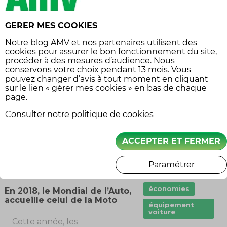
20 ans, les constructeurs
pneu crevé
faisaient rêver les visiteurs
points
GERER MES COOKIES
du Mondial de l’Automobile
Prêt de véhicule
avec des modèles aux lignes
Notre
blog AMV
et nos
partenaires
utilisent des
sportives et au moteur
cookies pour assurer le bon fonctionnement du site,
Quad
procéder à des mesures d’audience. Nous
boosté. Aujourd’hui ils ne
remorque
conservons votre choix pendant 13 mois. Vous
parlent plus cylindrée,
pouvez changer d’avis à tout moment en cliquant
scooter
turbo ou vitesse : ils
sur le lien « gérer mes cookies » en bas de chaque
page.
présentent des cocons
stationnement
confortables, électriques et
Consulter notre politique de cookies
sécurité
autonomes.
Le plaisir, s’il
sécurité
existe dans la conduite, l’est
routière
ACCEPTER ET FERMER
tout autant dans le confort
Tarifs
vol
du voyage
.
Paramétrer
Équipement
économies
En 2018, le Mondial de l’Auto,
accueille celui de la Moto
équipement
voiture
Cette année, les