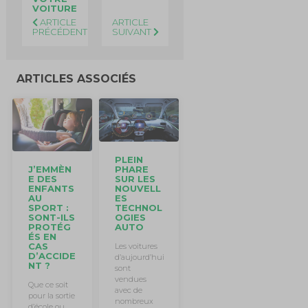
VOITURE
ARTICLE
ARTICLE
PRÉCÉDENT
SUIVANT
ARTICLES ASSOCIÉS
PLEIN
J’EMMÈN
PHARE
E DES
SUR LES
ENFANTS
NOUVELL
AU
ES
SPORT :
TECHNOL
SONT-ILS
OGIES
PROTÉG
AUTO
ÉS EN
CAS
Les voitures
D’ACCIDE
d’aujourd’hui
NT ?
sont
vendues
Que ce soit
avec de
pour la sortie
nombreux
d’école ou