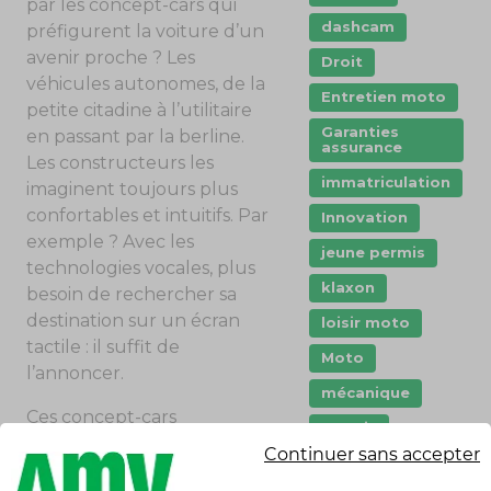
par les concept-cars qui
dashcam
préfigurent la voiture d’un
avenir proche ? Les
Droit
véhicules autonomes, de la
Entretien moto
petite citadine à l’utilitaire
Garanties
en passant par la berline.
assurance
Les constructeurs les
immatriculation
imaginent toujours plus
confortables et intuitifs. Par
Innovation
exemple ? Avec les
jeune permis
technologies vocales, plus
klaxon
besoin de rechercher sa
destination sur un écran
loisir moto
tactile : il suffit de
Moto
l’annoncer.
mécanique
Ces concept-cars
permis
témoignent d’une véritable
Continuer sans accepter
permis moto
évolution du marché. Il y a