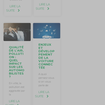
LIRE LA
LIRE LA
SUITE
SUITE
ENJEUX
QUALITÉ
ET
DE L’AIR,
DÉVELOP
POLLUTI
PEMENT
ON :
DE LA
QUEL
VOITURE
IMPACT
CONNEC
SUR LES
TÉE
AUTOMO
BILISTES
A quoi
?
pensez-vous
si on vous
En ville, la
parle de
pollution est
aggravée par
LIRE LA
la
SUITE
LIRE LA