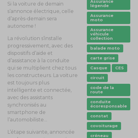
Assurance
Si la voiture de demain
légende
s’annonce électrique, celle
Assurance
d’après-demain sera
moto
autonome !
Assurance
véhicule
La révolution s’installe
collection
progressivement, avec des
balade moto
dispositifs d’aide et
carte grise
d’assistance à la conduite
qui se multiplient chez tous
Casque
CES
les constructeurs. La voiture
circuit
est toujours plus
code de la
intelligente et connectée,
route
avec des assistants
conduite
synchronisés au
écoresponsable
smartphone de
constat
l’automobiliste…
covoiturage
L’étape suivante, annoncée
créneau