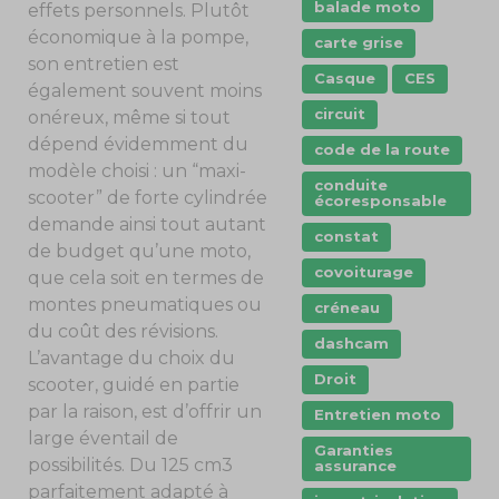
balade moto
effets personnels. Plutôt
économique à la pompe,
carte grise
son entretien est
Casque
CES
également souvent moins
circuit
onéreux, même si tout
dépend évidemment du
code de la route
modèle choisi : un “maxi-
conduite
scooter” de forte cylindrée
écoresponsable
demande ainsi tout autant
constat
de budget qu’une moto,
covoiturage
que cela soit en termes de
montes pneumatiques ou
créneau
du coût des révisions.
dashcam
L’avantage du choix du
Droit
scooter, guidé en partie
par la raison, est d’offrir un
Entretien moto
large éventail de
Garanties
possibilités. Du 125 cm3
assurance
parfaitement adapté à