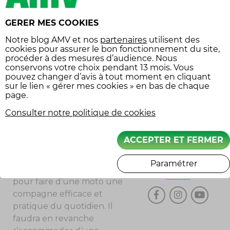
scooter
protectrice qu’un scooter
stationnement
à boîte automatique, la
GERER MES COOKIES
moto offre une
sécurité
Notre
blog AMV
et nos
partenaires
utilisent des
proposition différente et
cookies pour assurer le bon fonctionnement du site,
sécurité routière
plus sensationnelle. À
procéder à des mesures d’audience. Nous
Tarifs
vol
conservons votre choix pendant 13 mois. Vous
noter toutefois qu’elle
pouvez changer d’avis à tout moment en cliquant
peut elle aussi remplir les
Équipement
sur le lien « gérer mes cookies » en bas de chaque
missions du quotidien, si on
page.
économies
est toutefois prêt à
Consulter notre politique de cookies
équipement
l’accessoiriser un peu : top-
voiture
case, poignées
ACCEPTER ET FERMER
chauffantes, phares
additionnels… Il existe
Paramétrer
SUIVEZ-NOUS
pléthore de possibilités
pour faire d’une moto une
compagne efficace et
pratique du quotidien. Il
faudra en revanche