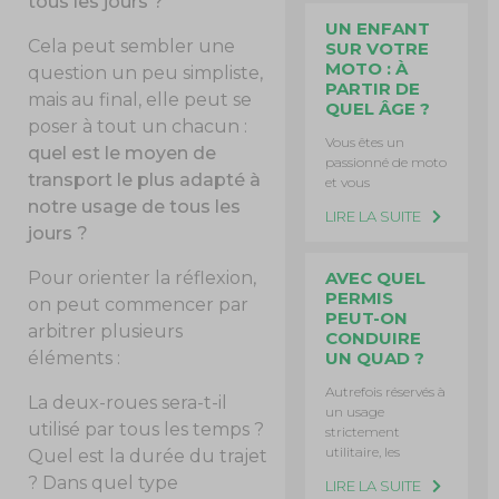
tous les jours ?
UN ENFANT
Cela peut sembler une
SUR VOTRE
MOTO : À
question un peu simpliste,
PARTIR DE
mais au final, elle peut se
QUEL ÂGE ?
poser à tout un chacun :
Vous êtes un
quel est le moyen de
passionné de moto
transport le plus adapté à
et vous
notre usage de tous les
LIRE LA SUITE
jours ?
AVEC QUEL
Pour orienter la réflexion,
PERMIS
on peut commencer par
PEUT-ON
arbitrer plusieurs
CONDUIRE
UN QUAD ?
éléments :
Autrefois réservés à
La deux-roues sera-t-il
un usage
utilisé par tous les temps ?
strictement
utilitaire, les
Quel est la durée du trajet
? Dans quel type
LIRE LA SUITE