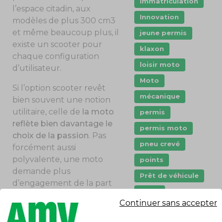
immatriculation
l’espace citadin, aux
Innovation
modèles de plus 300 cm3
et même beaucoup plus, il
jeune permis
existe un scooter pour
klaxon
chaque configuration
loisir moto
d’utilisateur.
Moto
Si l’option scooter revêt
mécanique
bien souvent une notion
utilitaire, celle de
la moto
permis
reflète bien davantage le
permis moto
choix de la passion
. Pas
pneu crevé
forcément aussi
polyvalente, une moto
points
demande plus
Prêt de véhicule
d’engagement de la part
Quad
de son pilote, notamment
Continuer sans accepter
au quotidien. Moins agile,
remorque
plus haute et moins