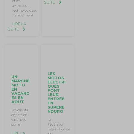
et les
SUITE
avancées
technologiques
transforment
LIRE LA
SUITE
LES
UN
MOTOS
MARCHÉ
ÉLECTRI
MOTO
QUES
EN
FONT
VACANC
LEUR
ES EN
ENTRÉE
AOÛT
EN
SUPERE
Les clients
NDURO
ont été en
vacances
La
sur le
Fédération
Internationale
LIRE LA
de