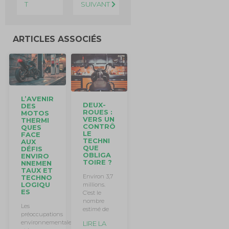
T
SUIVANT
ARTICLES ASSOCIÉS
L’AVENIR
DEUX-
DES
ROUES :
MOTOS
VERS UN
THERMI
CONTRÔ
QUES
LE
FACE
TECHNI
AUX
QUE
DÉFIS
OBLIGA
ENVIRO
TOIRE ?
NNEMEN
TAUX ET
Environ 3,7
TECHNO
LOGIQU
millions.
ES
C’est le
nombre
Les
estimé de
préoccupations
environnementales
LIRE LA