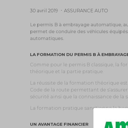
30 avril 2019
ASSURANCE AUTO
Le permis B à embrayage automatique, au
permet de conduire des véhicules équipés
automatiques.
LA FORMATION DU PERMIS B À EMBRAYA
Comme pour le permis B classique, la form
théorique et la partie pratique.
La réussite de la formation théorique es
Code de la route permettant de s’assurer
sécurité ainsi que la connaissance de la s
La formation pratique sanctionne la bon
UN AVANTAGE FINANCIER