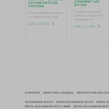
COMMENT LES
LES ENFANTS EN
ÉVITER
VOITURE
Invisible, mais jamais
Une fois passée l’excitation
inoffensif, l’angle mort
du départ en vacances,
représente l’un
LIRE LA SUITE
LIRE LA SUITE
A PROPOS
MENTIONS LÉGALES
PROTECTION DES D
ASSURANCE MOTO
DEVIS ASSURANCE AUTO
DEVIS 
DEVIS ASSURANCE MOTO MBK
DEVIS ASSURANCE MO