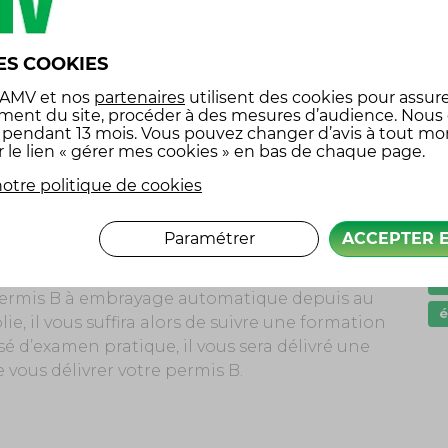
 2016 a abaissé le nombre d’heures minimal à
examen du permis de conduire B à boîte
G
ES COOKIES
s pour le permis B classique. Une réduction du
I
ment de faire baisser le coût de ce permis de
 AMV
et nos
partenaires
utilisent des cookies pour assure
ment du site, procéder à des mesures d’audience. Nous
l
x pendant 13 mois. Vous pouvez changer d’avis à tout m
r le lien « gérer mes cookies » en bas de chaque page.
p
otre politique de cookies
P
ayage automatique, il est tout à fait possible
s
 B non restrictif, c’est-à-dire donnant accès
Paramétrer
ACCEPTER 
s
 permis B à embrayage automatique depuis au
é
ie, il vous suffira alors de suivre une formation
é d’examen pratique, il vous sera délivré une
 vous délivrer votre permis B.