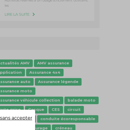
Autrefois réservés à un usage strictement utilitaire,
les
LIRE LA SUITE
ctualités AMV
AMV assurance
pplication
Assurance 4x4
ssurance auto
Assurance légende
ssurance moto
ssurance véhicule collection
balade moto
arte grise
Casque
CES
circuit
sans accepter
ode de la route
conduite écoresponsable
onstat
covoiturage
créneau