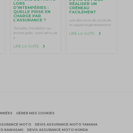
LORS
RÉALISER UN
D’INTEMPÉRIES :
CRÉNEAU
QUELLE PRISE EN
FACILEMENT
CHARGE PAR
L’ASSURANCE ?
Lors des cours de conduite,
on apprend généralement
Tempête, inondation ou
LIRE LA SUITE
encore grêle : votre véhicule
a
LIRE LA SUITE
ONNÉES
GÉRER MES COOKIES
ASSURANCE MOTO
DEVIS ASSURANCE MOTO YAMAHA
TO KAWASAKI
DEVIS ASSURANCE MOTO HONDA