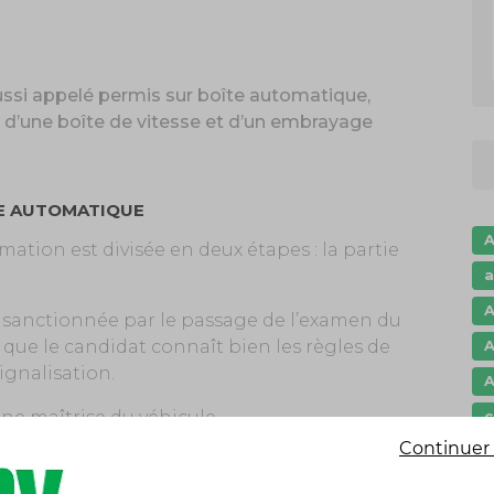
ssi appelé permis sur boîte automatique,
 d’une boîte de vitesse et d’un embrayage
GE AUTOMATIQUE
A
ation est divisée en deux étapes : la partie
a
A
t sanctionnée par le passage de l’examen du
 que le candidat connaît bien les règles de
A
ignalisation.
A
ne maîtrise du véhicule.
c
Continuer 
c
c